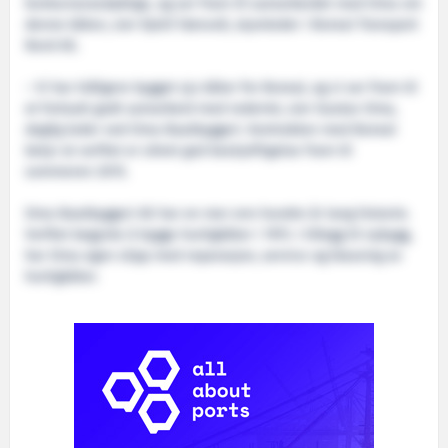
konkurransedyktige, og ser fram til samarbeidet med Oma om
denne båten, sier Kjetil Førsvoll, styreleder i Boreal Transport
Nord AS.
– Vi har tidligere bygget sju båter for Boreal, og vi ser fram til
et fortsatt godt samarbeid med rederiet, sier Gustav Oma,
daglig leder ved Oma Baatbyggeri. Kontrakten med Boreal
betyr at verftet er sikret god beskjeftigelse fram til
sommeren 2015.
Oma Baatbyggeri AS har en mer enn hundre år lang historie.
Verftet begynte å bygge hurtigbåter i 1973. I tillegg til nybygg,
har Oma egen slipp med reparasjon, service og klassing av
hurtigbåter.