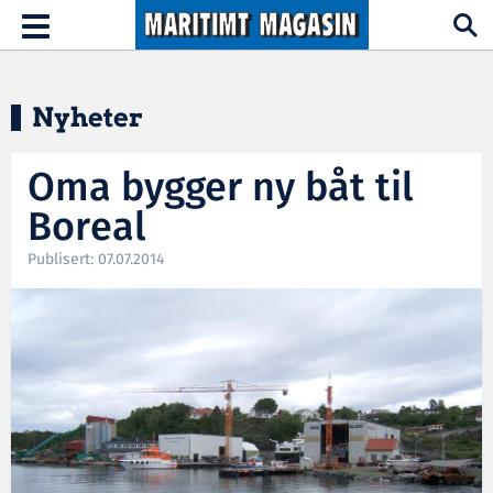
Hopp til hovedinnhold
Toggle
navigation
Nyheter
Oma bygger ny båt til
Boreal
Publisert: 07.07.2014