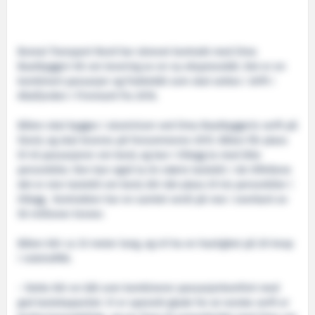
Boreal Transport Nord har skrevet kontrakt med Oma
Baatbyggeri AS om levering av en ny ekspressbåt. Det er en
kombinert passasjer og fraktebåt som skal settes i drift i
Altafjorden i Finnmark fra 2016.
Båten skal bygges i aluminium ved Oma Baatbyggeris verft på
Stord, og skal leveres på forsommeren 2015. Båten får plass
til 45 passasjerer om bord, og kan i tillegg ta med åtte
personbiler. Den kan også ta èn større lastebil. I de tilfellene
det er stor lastebil om bord, blir det plass til tre personbiler i
tillegg. Kontrakten har en samlet verdi på noe i overkant av
50 millioner kroner.
Båten blir ca 33 meter lang, og vil ha en hastighet på 20 knop
i rutetrafikk.
– Dette blir en båt som kombinerer passasjerkomfort med
god lastekapasitet. Vi er spesielt glade for at norske verft er