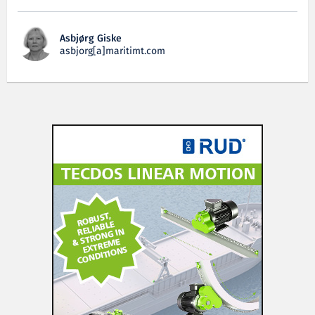
Asbjørg Giske
asbjorg[a]maritimt.com