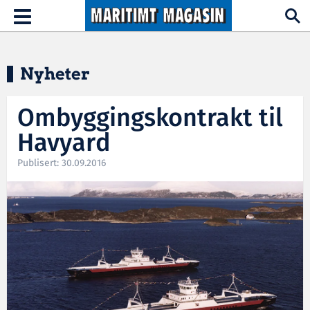
Hopp til hovedinnhold
Toggle
navigation
Nyheter
Ombyggingskontrakt til
Havyard
Publisert: 30.09.2016