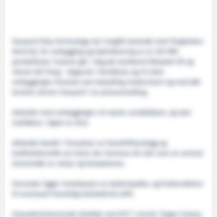
Havyard Ship Technology har inngått kontrakt med Torghatten
Nord AS, for ombygging og hybridisering av to 120 PBE
pendelferjer. Ferjene går i dag på samband tilknyttet E6 og
riksvei 827 Drag - Kjøpsvik i Nordland, og vil etter
ombyggingen framstå som betydelig modernisert og med økt
levetid, skriver Havyard i en pressemelding.
Arbeidet med ombyggingen vil starte umiddelbart, og skal
sluttføres i løpet av året.
Arbeidet består i fornyelse av framdriftsanlegg og
kraftelektronikk om bord, der Siemens AS står som en sentral
leverandør av utstyr og kompetanse.
Herunder ligger installasjon av batteripakke, og forberedelser
til eventuell framtidig helelektrisk drift.
Viseadministrerende direktør ved HST i Leirvik, Trygve Solaas,