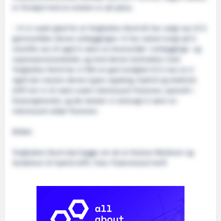
er fornøyd med at avtalen er på plass.
– Vi er svært glad for at Torghatten Nord AS har valgt oss til å
gjennomføre denne ombyggingen. Vi har satset tungt på å
omstille oss til også å være en leverandør i ombyggings- og
reparasjonsmarkedet, og med denne kontrakten med
Torghatten Nord har vi fått en god mulighet til å vise at vi
også kan mestre denne typen oppdrag. Hybrid og elektrisk
drift tror vi vil være svært interessant framover, spesielt i
ferjesegmentet, og der ønsker vi selvsagt å være en
interessant aktør framover.
Bildet:
Torghatten Nord skal bygge om de to ferjene Melshorn og
Vardehorn til hybrid drift. Foto: Fiskerstrand Verft