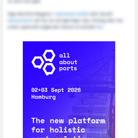
av året som gikk.
Kjøp Maritimt Magasin i
nærmeste butikk
eller bestill
abonnement
nå! Har du korrigeringer, tips, forslag eller har
andre spørsmål angående listene ta kontakt
her
.