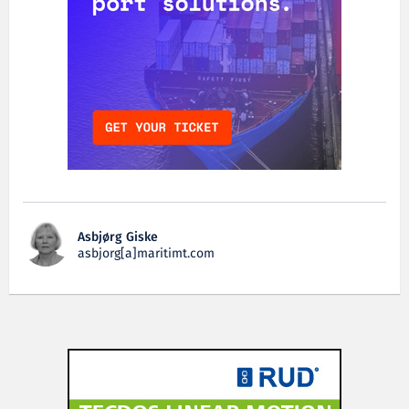
Asbjørg Giske
asbjorg[a]maritimt.com