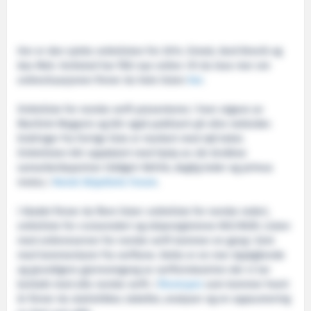
Her er den sjette ordrelisten for 2014. Simek, Vard Brevik og
Aas Mek. Verksted har fått nye ordrer. Vil du lese mer om
ordresituasjonen finner du hele listen
her
.
Ordreliste for norske verft presenteres i hver utgave av
Maritimt Magasin og blir også publisert på våre nettsider.
Endringer fra forrige liste er markert med rød tekst.
Ordrelisten blir oppdatert med hjelp av vår årvåkne
samarbeidspartner Oddgeir Refvik, daglig leder og primus
motor, i
Norsk Skipsfarts Forum
.
I bladet finner du flere lister: ordreliste for norske rederi,
ordreliste for cruiserederi og skipsregistrene NIS/NOR. Listen
med ordrereserver for norske verft kommer en gang i året
med kommentarer fra verftene. Dette er en mer dyptgående
og grundigere gjennomgang av verftsindustrien der vi tar
kontakt med alle norske verft. I
Årsrevyen
som kommer hvert
år finner du statistikker, tabeller, analyser og en oppsumering