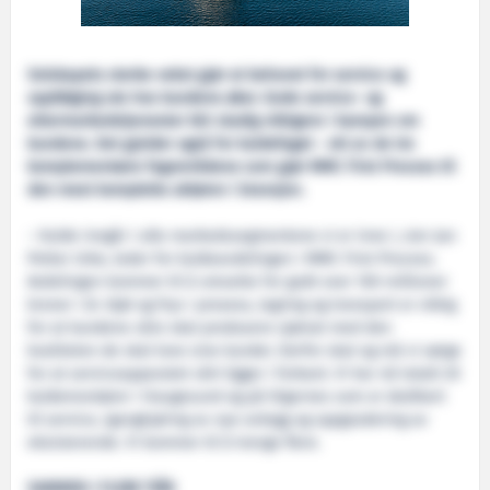
Selskapets sterke vekst gjør at behovet for service og
oppfølging ute hos kundene øker. Gode service- og
ettermarkedstjenester blir stadig viktigere i kampen om
kundene. Det gjelder også for kuldefaget - ett av de tre
komplementære fagområdene som gjør MMC First Process til
den mest komplette aktøren i bransjen.
– Kulde inngår i alle markedssegmentene vi er inne i, sier Jan
Petter Urke, leder for kuldeavdelingen i MMC First Process.
Avdelingen kommer til å omsette for godt over 100 millioner
kroner i år. Kjøl og frys i prosess, lagring og transport er viktig
for at kundene våre skal produsere sjømat med den
kvaliteten de skal love sine kunder. Derfor skal og må vi sørge
for at serviceapparatet vårt ligger i forkant. Vi har nå totalt 20
kuldemontører i Haugesund og på Digernes som er dedikert
til service, igangkjøring av nye anlegg og oppgradering av
eksisterende. Vi kommer til å trenge flere.
SAMMEN I FLERE TIÅR