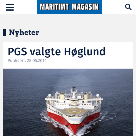
Hopp til hovedinnhold
Toggle
navigation
Nyheter
PGS valgte Høglund
Publisert: 28.05.2014