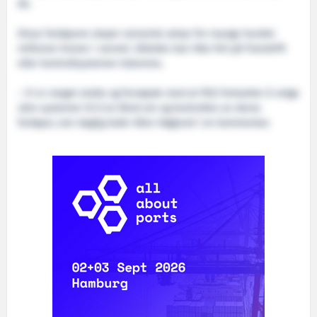
AS.
Disse fartøyene sleper seismisk utstyr for mange hundre
millioner kroner i vannet. Således kan ikke feil på framdrift
eller kontrollsystemer tolereres.
– Vi er meget stolte og fornøyde med at PGS fortsetter å velge
våre systemer til å ta hånd om og kontrollen av deres
fartøyer, sier daglig leder Kåre Høglund i en kommentar.