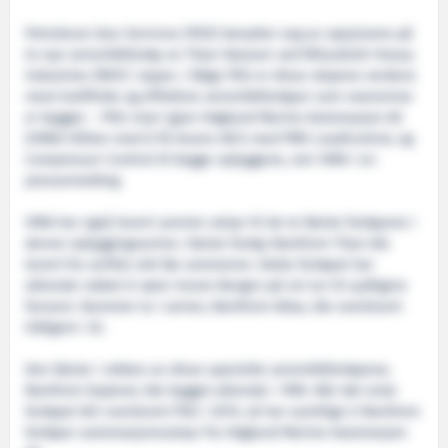
Petroleum Geo-Services (PGS) benytter seg av opsjonene på
to nye seismikkfartøy av Titan-klassen ved Mitsubishi Heavy
Industries (MHI) i Japan. I følge PGS er disse skipene verdens
mest kraftfulle og effektive seismikkfartøyer som noensinne
er bygget. – PGS viser igjen Høglund Marine Automasjon AS
(HMA) tilliten med å få levere IACS med PMS LoadControl, og
Compressor-Control til begge nybyggene, sier HMA i en
pressemelding.
HMA har også levert samme utstyr til de to første fartøyene i
denne nybyggingsserien. Første fartøy Ramform Titan ble
levert fra verftet rett før sommeren. Dette fartøyet har
allerede rukket å være innom Bergen på sin tur til sydligere
farvann. Nummer to i serien, Ramform Atlas, ble overlevert
tidligere i år.
Den første i rekken av disse spesielle seismikkfartøyene,
Ramform Explorer, ble bygget allerede i 1995. Når det siste
fartøyet blir overlevert PGS i 2015, så har samtlige ti Ramform
fartøyer automasjonsutstyr fra Høglund Marine Automasjon