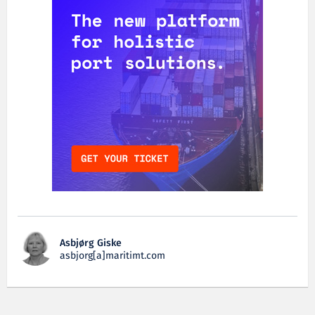
Asbjørg Giske
asbjorg[a]maritimt.com