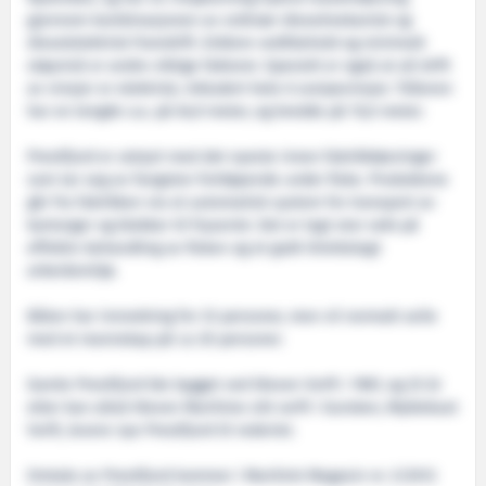
gjennom kombinasjonen av ordinær dieselmekanisk og
dieselelektrisk framdrift. Enklere vedlikehold og minimalt
støynivå er andre viktige faktorer. Spesielt er også at all drift
av vinsjer er elektrisk, inkludert hele 6 sveipevinsjer. Tråleren
har en lengde o.a. på 64,9 meter, og bredde på 15,0 meter.
Prestfjord er utstyrt med det nyeste innen fabrikkløsninger
som tar seg av fangsten fortløpende under fiske. Produktene
går fra fabrikken via et automatisk system for transport av
kartonger og blokker til fryseriet. Det er lagt stor vekt på
effektiv behandling av fisken og et godt tilrettelagt
arbeidsmiljø.
Båten har innredning for 33 personer, men vil normalt seile
med et mannskap på ca 20 personer.
Gamle Prestfjord ble bygget ved Kleven Verft i 1987, og 25 år
etter kan altså Kleven Maritime sitt verft i Gursken, Myklebust
Verft, levere nye Prestfjord til rederiet.
Omtale av Prestfjord kommer i Maritimt Magasin nr. 3/2012