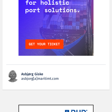
Asbjørg Giske
asbjorg[a]maritimt.com