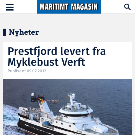
Hopp til hovedinnhold
Toggle
navigation
Nyheter
Prestfjord levert fra
Myklebust Verft
Publisert: 09.02.2012