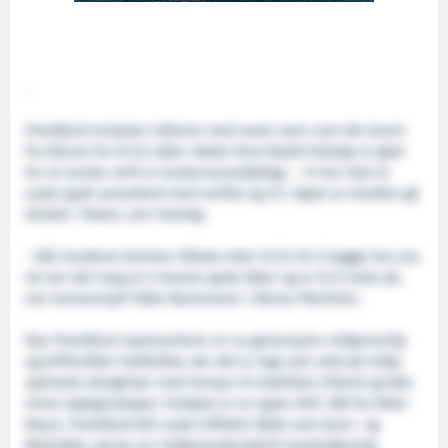
.
Prestfjord erstatter tråleren med same navn som ble levert
fra Kleven for 25 år siden. Reder Knut Roald Holmøy er glad
for at norske verft er konkurransedyktige. – Vi har hatt et
svært godt samarbeid med verftet og vil i løpet av kvelden gå
direkte i fiskeri, sier Holmøy.
– Når kundene kommer tilbake etter 25 år for å bygge hos oss
så sier det meg at vi leverer gode båter og er til å stole på,
sier konsernsjef Ståle Rasmussen i Kleven Maritime.
Nye Prestfjord representerer en ny generasjon miljøvennlig
og driftssikker hekktråler, der det er lagt stor vekt på miljø,
optimale skroglinjer med hensyn til stabilitet, fribord og ikke
minst sjøegenskaper. Fartøyet er av typen NVC 368 fra Rolls-
Royce. Prestfjord blir svært effektiv både som bunn- og
flytetråler, og har en miljøvennlig hybrid maskinløsning