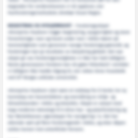
måter. «Kronprins Haakon» blir et fantastisk løft for den
dugnaden for verdenshavene vi nå opplever, sier
Havforskningsinstituttets direktør Sissel Rogne.
BEGEISTRING OG NYSGJERRIGHET
– Forskningsskipet
«Kronprins Haakon» trigger begeistring, nysgjerrighet og store
forventninger. Isen og havet under isen i Arktis bærer på
hemmeligheter som genererer mange forskningsspørsmål, og
forskningen kan gi resultater av betydning globalt. Det nye
skipet gir oss forskningsmuligheter vi ikke har hatt tidligere.
Neste generasjons forskere kan nå gjøre feltarbeid i områder
vi tidligere ikke hadde tilgang til, sier rektor Anne Husebekk
ved UiT Norges arktiske universitet.
«Kronprins Haakon» skal være et redskap for å hente inn ny
kunnskap om havområdene og overvåking av miljø- og
klimatilstanden i Arktis og Antarktis. Skipet er utstyrt med
topp moderne teknologi til å drive hav- og polarforskning og
har førsteklasses egenskaper for navigering i is. Det har
allerede vært på flere forskningstokt i Arktis, og etter dåpen
settes kursen mot antarktiske farvann.