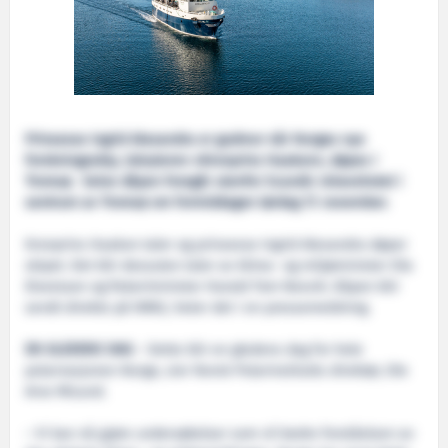
Prinsesse Ingrid Alexandra er gudmor når Norges nye
forskningsskip, isbryteren «Kronprins Haakon», døpes i
Tromsø. Selve dåpen foregår utenfor Scandic Ishavshotel i
sentrum av Tromsø om formiddagen lørdag 17. november.
Kronprins Haakon taler og prinsesse Ingrid Alexandra døper
skipet. Det blir dessuten taler av klima- og miljøminister Ola
Elvestuen og fiskeriminister Harald Tom Nesvik. Dåpen blir
sendt direkte på NRK2, heter det i en pressemeldning.
EN GLEDENS DAG
– Dette blir en gledens dag for hele
polarnasjonen Norge, sier Norsk Polarinstitutts direktør, Ole
Arve Misund.
– Vi kan nå gjøre undersøkelser som vil bedre forståelsen av