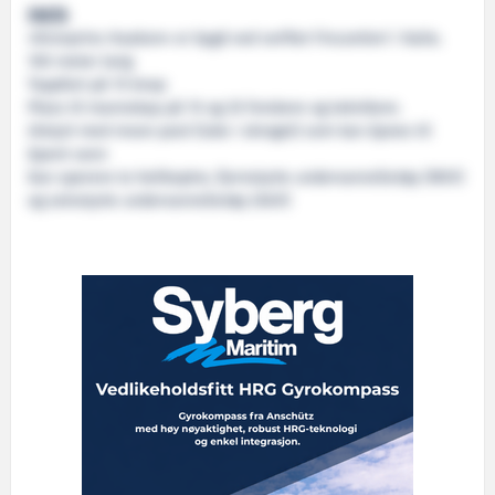
FAKTA
«Kronprins Haakon» er bygd ved verftet Fincantieri i Italia.
100 meter lang
Toppfart på 15 knop
Plass til mannskap på 15 og 35 forskere og teknikere.
Utstyrt med moon pool (luke i skroget) som kan åpnes til
åpent vann
Kan operere to helikoptre, fjernstyrte undervannsfartøy (ROV)
og selvstyrte undervannsfartøy (AUV)