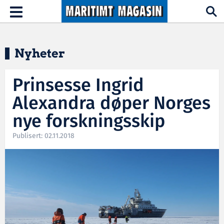
Hopp til hovedinnhold
Toggle
navigation
Nyheter
Prinsesse Ingrid
Alexandra døper Norges
nye forskningsskip
Publisert: 02.11.2018