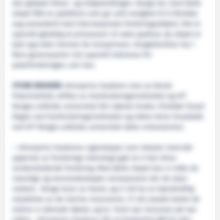
den globale klima- og miljøutviklingen. Norge har med dette
skipet fått en plattform som gir unik mulighet til å tiltrekke
seg samarbeid med internasjonale forskningsaktører. Det er
spesielt gledelig at prinsessen vil være gudmor, da skipet er
kalt opp etter hennes far kronprinsen. Kongefamilien har i
flere generasjoner vist spesiell interesse for
polarforskningen, sier han.
STORE BRUKERE
«Kronprins Haakon» eies av Norsk
Polarinstitutt, driftes av Havforskningsinstituttet og UiT
Norges arktiske universitet blir største bruker. Direktør Sissel
Rogne ved Havforskningsinstituttet og rektor Anne Husebekk
ved UiT Norges arktiske universitet deler entusiasmen.
– «Kronprins Haakons» egenskaper som isbryter med det
ypperste av forsknings-teknologi gjør at vi kan drive
verdensledende forskning. Med dette skipet kan vi måle de
naturlige og menneskeskapte variasjonene der de skjer
raskest. Norge lever av havet, og vi må ha en bærekraftig
utnyttelse av de marine ressursene. Vi må utnytte bedre de
artene vi allerede høster, og ta i bruk nye ressurser på nye