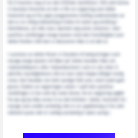
for å komme seg ut av den kritiske startfasen. Slik sett kunne
vi kanskje forvente at når vi får en regjering som både
historisk og ut fra egne programmer kraftig understreker at
det er en viktig målsetting å bidra til vekst og utvikling i
distriktene, så ville man nærmet seg selve motoren i den
positive utviklingen langs kysten med den forsiktighet som
dette fordrer. Slik kan vi dessverre ikke si at det er.
I summen av dette finner vi årsaken til bekymringen som
mange langs kysten nå føler på. Dette handler ikke om
«lakselobbyen» eller «laksebaroner» som er ute etter å
påvirke myndighetene slik at man skal slippe billigst mulig
unna. Det handler om helt vanlige folk som, med svært god
grunn, frykter at regjeringen setter i spill den positive
utviklingen vi har sett de siste årene. At en regjering utgått
fra Ap og Sp ikke evner å se det kritiske i dette, framstår for
mange som smått uvirkelig. Det er en oppfatning vi fra vårt
ståsted synes det er veldig vanskelig å være uenig i.