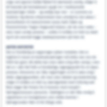
unge som gjerne hadde flyttet til nærmeste storby, velger å
bli boende på heimplassen og gå inn i tradisjonelle
kystnæringer. Dette – og veldig mye mer – er summen av
havbruk. Og denne erkjennelsen kan umulig ha stor plass i
bevisstheten til statsminister Jonas Gahr Støre og
finansminister Trygve Slagsvold Vedum, når de over natta –
uten noen seriøs prosess – vedtar å innføre en helt ny skatt
og til alt overmål legge skatteprosenten på hele 40.
JAKTER INNTEKTER
Det er forståelig at regjeringen jakter inntekter. Det er
legitimt å mene at havbruksnæringen må bidra mer enn de
hittil har gjort. Alt dette kan man være enig eller uenig i, men
det er i alle fall fullt ut forståelige utgangspunkt for en åpen
prosess. Dessverre ser ikke regjeringen ut til å være enig i
dette utgangspunktet, når man uten debatt og medvirkning
velger å innføre en helt ny næringsskatt med virkning satt
flere dager før fristen for å komme med innspill i
høringsprosessen passeres. Tydeligere er det ikke mulig å
signalisere at innsigelsene som måtte komme i
høringsrunden ikke vil bli tillagt vekt.