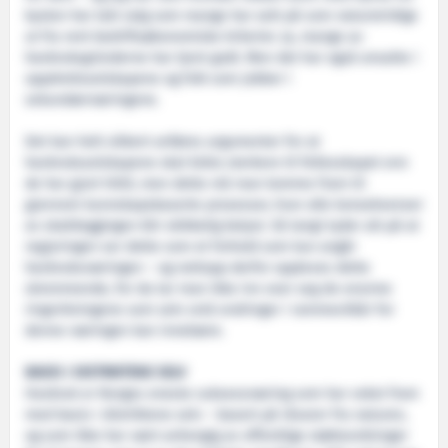
kysten har tatt valg som mange har sett på som naturstridige
ut fra rent bedriftsøkonomiske kriterier. Ja, mange av
havbruksgründerne har tjent godt. Men det har også ansatte i
oppdrettsselskapene og folk som jobber i
sekundærnæringene.
Det kan helt sikkert anføres argumenter for at
havbruksselskapene skal bidra sterkere til fellesskapet enn
de har gjort hittil, men dette må man komme fram til
gjennom kunnskapsbaserte prosesser, hvor alle konsekvenser
av skattleggingen blir skikkelig belyst. Så langt tyder alt på at
regjeringen ser dette som et forhold som kun angår
havbruksnæringen – og nettopp derfor oppleves dette
skremmende, for da tar man ikke inn over seg de enorme
ringvirkningene som selv små endringer i rammevilkår for
denne næringen kan innebære.
BASIS I DISTRIKTENE SELV
Havbruk er Norges eneste suksessnæring som har vokst fram
med basis i distriktene selv – basert på råvarer fra naturen,
og som ikke har vært avhengig av offentlige støtteordninger