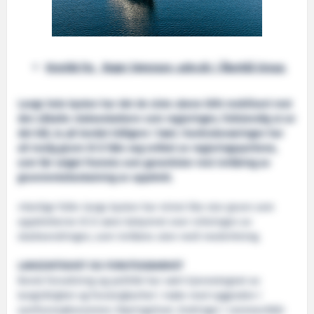
Kronikk fra Roger Sørensen, adm.dir. i Åkerblå Group.
Langs hele kysten har det de siste ukene blitt mobilisert mot
den såkalte «lakseskatten» som regjeringen, fullstendig ut av
det blå, la på bordet tidligere i høst. Havbruksnæringen har
all mulig grunn til å føle seg sviktet av regjeringspartiene,
som før valget framsto som garantister mot innføring av
grunnrentebeskatning av oppdrett.
«Vanlige folk» langs kysten har minst like stor grunn som
oppdretterne til å være bekymret over virkningen av
skatteendringen, som innføres uten reell medvirkning.
LANGSIKTIGHET OG FORUTSIGBARHET
Norsk forvaltning og politikk har vært kjennetegnet av
langsiktighet og forutsigbarhet i møte med ryggraden i
samfunnsøkonomien: Næringslivet. Endringer i rammevilkår