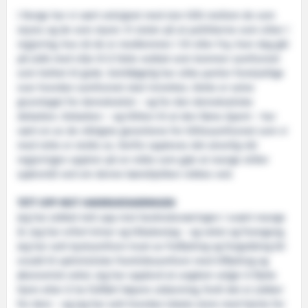
I Norge har vi vært velsignet med stor tillit mellom de som
styres og de som styrer. Vi stoler på at politikerne som sitter i
regjering, hva nå de er medlemmer i SV eller Frp, hver dag går
på jobb med vilje til å fatte vedtak som kommer samfunnet
som helhet til gode. Selvfølgelig har ulike partier forskjellige
svar hvordan samfunnet skal innrettes. Dette er selve
grunnlaget for demokratiet – og for den demokratiske
debatten. Debatten – og tilliten til at den føres åpent – har
vært en av de viktigste garantiene for tillitssamfunnet som vi
med rette er stolte av. Derfor oppleves det alvorlig når
regjeringen opptrer på en måte som gjør at mange stiller
spørsmål ved om denne bærebjelken rokkes ved.
TETT OPP MOT HAVBRUKSNÆRINGEN
Jeg har jobbet tett opp mot havbruksnæringen i svært mange
år. Jeg har erfart kriser og tilbakeslag – og vekst og framgang.
Jeg har sett kystsamfunn truet av fraflytting og forgubbing bli
snudd til optimistiske framtidssamfunn med tilflytting og
økonomisk vekst. Jeg har opplevd at ungdom velger å flytte
hjem etter å ha fullført høyere utdanning, fordi det er jobber
for dem – og jeg har sett hvordan lokale eiere med hjerte for