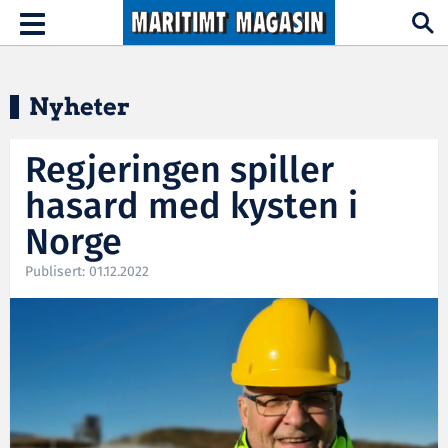
Hopp til hovedinnhold
Toggle
navigation
Nyheter
Regjeringen spiller
hasard med kysten i
Norge
Publisert: 01.12.2022