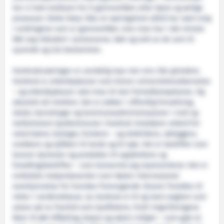
har vi hatt tradisjon for å gjennomføre etter åpne og ærlige
prosesser. Dette betyr ikke at næringslivet alltid har vært enig
i endringene som er gjennomført, men man har i det minste
følt seg inkludert i prosessene, hørt og sett av de som til
syvende og sist bestemmer.
Havbruksnæringen er uendelig mye mer enn rike gründere.
Havbruk er arbeidsplasser som krever universitetsutdannelse
– og arbeidsplasser uten krav til stor formalkompetanse. Og
absolutt alt imellom. Det er jobber i offentlig forvaltning,
skoler, barnehager og kommuneadministrasjoner i små og
mellomstore kystkommuner. Havbruk innebærer arbeid for
veterinærer, biologer, forskere – og elektrikere, rørleggere,
snekkere og sjåfører til lands og til sjøs. Det er bedrifter som
leverer tjenester og produkter til oppdrettere og
foredlingsbedrifter – som konsernet jeg representerer. Det er
småskala matprodusenter som høster internasjonal
anerkjennelse for hvordan fremragende råvarer foredles til
retter i verdensklasse. Ja; havbruk er til og med ungdom som
satser på en framtid som kystfiskere, fordi ringvirkningene
fører til økt tilflytting, bolyst og større miljøer – som gjør at