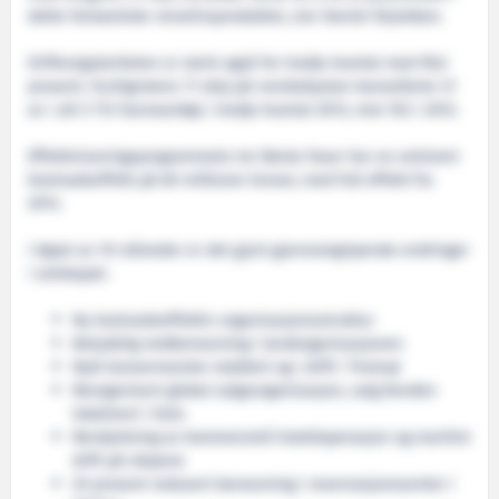
dette fantastiske reiselivsproduktet, sier Daniel Skjeldam.
Driftsregulariteten er sterk også for tredje kvartal med 99,2
prosent. Hurtigrutens 11 skip på norskekysten kansellerte 47
av i alt 5 712 havneanløp i tredje kvartal 2013, mot 103 i 2012.
Effektiviseringsprogrammets tre første faser har en estimert
kostnadseffekt på 60 millioner kroner, med full effekt fra
2014.
I løpet av 10 måneder er det gjort gjennomgripende endringer
i selskapet.
Ny kostnadseffektiv organisasjonsstruktur
Betydelig nedbemanning i landorganisasjonen
Nytt konsernsenter etablert og i drift i Tromsø
Reorganisert global salgsorganisasjon, salg Norden
lokalisert i Oslo
Rendyrkning av kommersiell hotelloperasjon og maritim
drift på skipene
25 prosent redusert bemanning i reservasjonssenter i