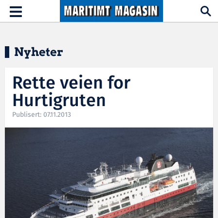
Hopp til hovedinnhold
Toggle
navigation
Nyheter
Rette veien for
Hurtigruten
Publisert: 07.11.2013