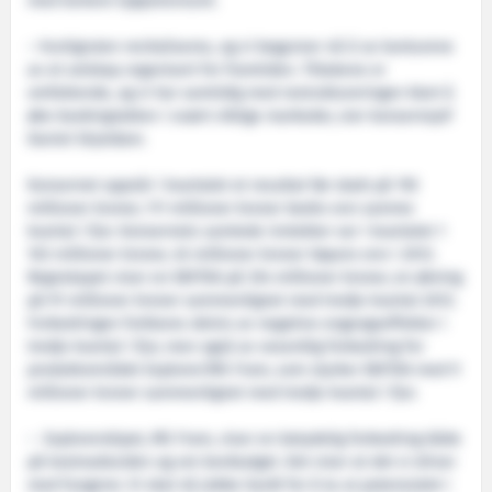
med kortere kjøpshorisont.
– Hurtigruten revitaliseres, og vi begynner nå å se konturene
av et selskap organisert for framtiden. Tiltakene er
omfattende, og vi har samtidig med restruktureringen klart å
øke bookingtakten i svært viktige markeder, sier konsernsjef
Daniel Skjeldam.
Konsernet oppnår i kvartalet et resultat før skatt på 192
millioner kroner, 111 millioner kroner bedre enn samme
kvartal i fjor. Konsernets samlede inntekter var i kvartalet 1
103 millioner kroner, 45 millioner kroner høyere enn i 2012.
Regnskapet viser en EBITDA på 354 millioner kroner, en økning
på 91 millioner kroner sammenlignet med tredje kvartal 2012.
Forbedringen forklares delvis av negative engangseffekter i
tredje kvartal i fjor, men også av vesentlig forbedring for
produktområdet Explorer/MS Fram, som styrker EBITDA med 9
millioner kroner sammenlignet med tredje kvartal i fjor.
– Explorerskipet, MS Fram, viser en betydelig forbedring både
på kostnadssiden og om bordsalget. Det viser at det vi driver
med fungerer. Vi skal nå jobbe hardt for å ta ut potensialet i