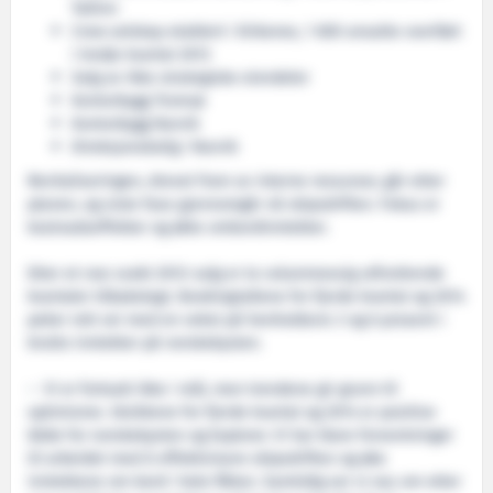
Tallinn
Crew selskap etablert i Kirkenes, 1 600 ansatte overført
i tredje kvartal 2013
Salg av ikke strategiske eiendeler
Kontorbygg Tromsø
Kontorbygg Narvik
Direksjonsbolig i Narvik
Revitaliseringen, drevet fram av interne ressurser, går etter
planen, og siste fase gjennomgår nå skipsdriften. Fokus er
kostnadseffekter og økte ombordinntekter.
Etter et noe svakt 2012-salg er to volummessig utfordrende
kvartaler tilbakelagt. Bookingtallene for fjerde kvartal og 2014
peker rett vei med en vekst på henholdsvis 3 og 6 prosent i
brutto inntekter på norskekysten.
– Vi er fortsatt ikke i mål, men trendene gir grunn til
optimisme. Utsiktene for fjerde kvartal og 2014 er positive
både for norskekysten og Explorer. Vi har klare forventninger
til arbeidet med å effektivisere skipsdriften og øke
inntektene om bord i hele flåten. Samtidig ser vi oss om etter