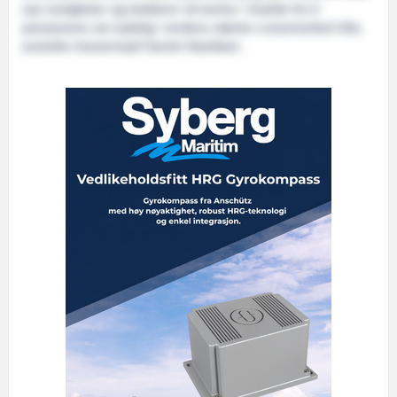
nye muligheter og etablerer nå kontor i Seattle for å
posisjonere oss tydelig i verdens største cruisemarked USA,
avslutter konsernsjef Daniel Skjeldam.