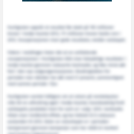
Hurtigruten oppnår et resultat før skatt på 192 millioner
kroner i tredje kvartal 2013, 111 millioner kroner bedre enn i
2012. Snuoperasjonen viser gode resultater, melder selskapet.
Videre i meldingen heter det at en omfattende
snuoperasjonen i Hurtigruten ASA viser betydelige resultater i
tredje kvartal gjennom reduserte kostnader, og ikke minst økt
fart i den nye salgsorganisasjonen. Bookingtakten for
perioden mai-oktober har økt med 21 prosent, sammenlignet
med samme periode i fjor.
Hurtigruten varslet tidligere om at volum på norskekysten
ville bli en utfordring også i tredje kvartal, hovedsakelig fordi
selskapets produkter kom for sent ut i salg i 2012. Iverksatte
tiltak viser imidlertid effekt, og har bidratt til å redusere
avstanden til 2012. Deler av volumtapet er i perioden
kompensert gjennom kampanjer som har nådd et marked