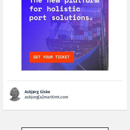
Asbjørg Giske
asbjorg[a]maritimt.com