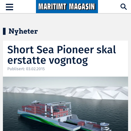
Hopp til hovedinnhold
Toggle
navigation
Nyheter
Short Sea Pioneer skal
erstatte vogntog
Publisert: 03.02.2015