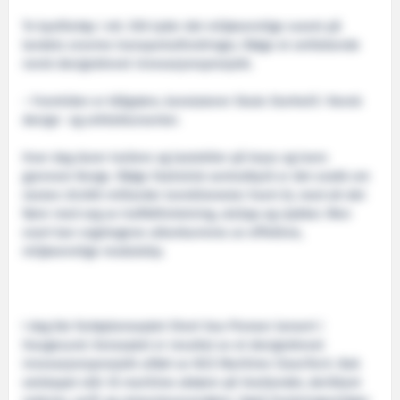
To kystfartøy i ett. Slik lyder det miljøvennlige svaret på
landets enorme transportutfordringer, ifølge et omfattende
norsk designdrevet innovasjonsprosjekt.
– Fremtiden er blågrønn, konstaterer Skule Storheill i Norsk
design- og arkitektursenter.
Hver dag durer trailere og lastebiler på kryss og tvers
gjennom Norge. Ifølge Statistisk sentralbyrå er det snakk om
nesten 20.000 milliarder tonnkilometer hvert år, med alt det
fører med seg av trafikkfortetning, utslipp og ulykker. Men
snart kan vogntogene utkonkurreres av effektive,
miljøvennlige modulskip.
I dag ble fartøykonseptet Short Sea Pioneer lansert i
Haugesund. Konseptet er resultat av et designdrevet
innovasjonsprosjekt utført av NCE Maritime CleanTech. Bak
selskapet står 35 maritime aktører på Vestlandet, deriblant