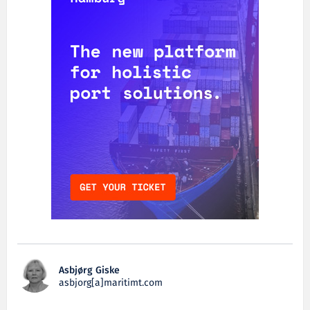
Asbjørg Giske
asbjorg[a]maritimt.com