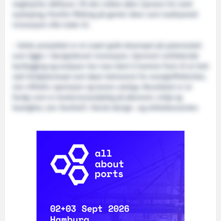
neglisjerte idéfasen. På den måten øker sjansen for reell
nyskaping, fremfor flikking på gamle ideer som tradisjonell
innovasjon ofte leder til.
– Dette prosjektet er et svært godt eksempel på potensialet
som ligger i designdrevet innovasjon. Gjennom omfattende
kartlegging og analyser har man klart å komme fram til et helt
nytt fartøykonsept som løser behovene for energieffektivitet,
mer effektiv operasjon og lavere utslipp. Resultatet er et
fartøy som er konkurransedyktig på økonomi, miljø og
hastighet, sier Storheill i Norsk design- og arkitektursenter.