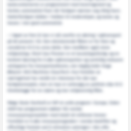
lastecontainerne er programmert med leveringssted og
hentes automatisk fram når fartøyet nærmer seg riktig havn.
Datterfartøyet dokker i hekken til moderskipet, og lastes og
losses i stor grad automatisk.
– I løpet av fem år kan vi stå overfor en økning i sjøtransport
på 60 prosent i EU. Den eksisterende flåten er for liten og
umoderne til å ta unna dette. Den medfører også store
miljøutslipp. Short Sea Pioneer er et lavutslippsfartøy og en
konkret løsning for å øke sjøtransporten og samtidig redusere
utslippene fra transportsektoren, sier daglig leder Hege
Økland i NCE Maritime CleanTech. Hun forteller at
næringslivet har meldt sin interesse for det nye
fartøykonseptet, men at mye er avhengig av politisk vilje til å
tilrettelegge for en større og mer miljøvennlig flåte.
Ifølge Skule Storheill er DIP et unikt program i Europa. Siden
2009 har programmet støttet 102 norske
innovasjonsprosjekter med totalt 40 millioner kroner.
Formålet er å øke innovasjonsgraden i norske bedrifter og
offentlige foretak ved å stimulere satsingen i den ofte