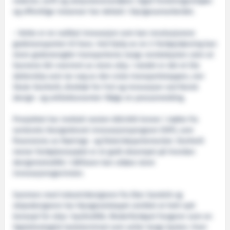
rederier, verft og utstyrsleverandører. Også forskningsmiljøer
og offentlige instanser har deltatt i klyngesamarbeidet.
– Dette er en radikal innovasjon som kan revolusjonere
godstransporten til havs. Ved hjelp av en 2-fartøysløsning kan
store godsmengder transporteres langs norskekysten uten at
havnene blir overrent av store skip. I stedet er det et lite
datterskip som tar seg av den siste transportetappen, sier
Skule Storheill, direktør for FoU og innovasjon ved Norsk
design- og arkitektursenter ifølge en pressemelding.
Prosjektet har mottatt nesten 600.000 kroner i støtte fra
senterets Designdrevet innovasjonsprogram (DIP), som
finansieres av Nærings- og fiskeridepartementet. Storheill
mener fartøykonseptet er et godt eksempel på hvordan
designmetodikk i idéfasen kan utløse store
innovasjonsgevinster.
Sammen med industridesignere fra Eker Sandvik og
skipsdesignere har klyngeselskapet utviklet et helt nytt
konsept for skip i kysttrafikk. Moderfartøyet fungerer som en
høyteknologisk lasteterminal som seiler langs kysten. Hver