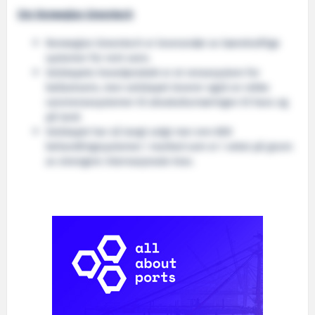
Om Norwegian Greentech
Norwegian Greentech er leverandør av bærekraftige
systemer for rent vann.
Selskapets hovedprodukt er et rensesystem for
ballastvann, men selskapet leverer også en rekke
vannrensesystemer til akvakulturnæringen til havs og
på land.
Selskapet har så langt solgt mer enn 800
behandlingssystemer i marked som er i vekst på grunn
av strengere internasjonale krav.