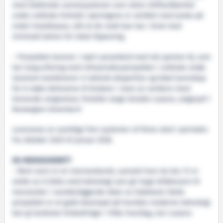
med elektriske varmesystemer som sikrer driftssikkerhet
under arktiske forhold. Løsningene er utviklet med tanke på
enkel installasjon, slik at de raskt kan tas i bruk med
minimalt behov for lokal tilpasning.
– Prosjektet leveres i nært samarbeid med vår partner KJ, som
har lang erfaring med infrastrukturprosjekter i arktiske strøk.
Sammen kombinerer vi teknisk ekspertise og lokal kunnskap
for å møte behovene til brukere i noen av verdens mest
krevende omgivelser, forteller Jorge Giraldo Lozano, salgssjef i
Norwegian Greentech
Leveranse av samtlige fem systemer vil finne sted i perioden
fra oktober 2025 til januar 2026.
EN MENNESKERETT
– Rent vann er en menneskerett, uansett hvor du bor. Vi er
stolte av å bidra med teknologi som gir trygt drikkevann til
mennesker i avsidesliggende deler av Grønland. Dette
prosjektet er et godt eksempel på hvordan moderne teknologi
kan gi konkrete forbedringer i folks hverdag, sier Lozano.