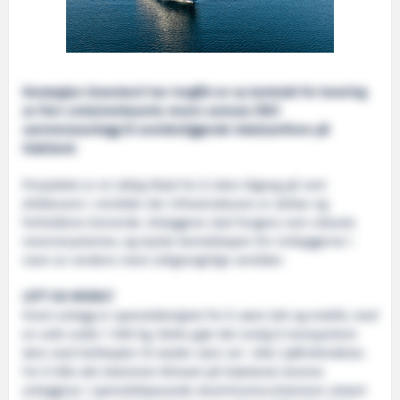
Norwegian Greentech har inngått en ny kontrakt for levering
av fem containerbaserte revers osmose (RO)
vannrenseanlegg til avsidesliggende lokalsamfunn på
Grønland.
Prosjektet er et viktig tiltak for å sikre tilgang på rent
drikkevann i områder der infrastrukturen er sårbar og
forholdene krevende. Anleggene skal fungere som robuste
reservesystemer, og styrke beredskapen for innbyggerne i
noen av verdens mest utilgjengelige områder.
LETT OG MOBILT
Hvert anlegg er spesialdesignet for å være lett og mobilt, med
en vekt under 1 000 kg. Dette gjør det mulig å transportere
dem med helikopter til steder uten vei- eller sjøforbindelse.
For å tåle det ekstreme klimaet på Grønland, leveres
anleggene i spesialtilpassede aluminiumscontainere utstyrt