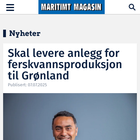
Hopp til hovedinnhold
Toggle
navigation
Nyheter
Skal levere anlegg for
ferskvannsproduksjon
til Grønland
Publisert: 07.07.2025