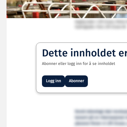
Daglig leder i Lift Ocean, Pette
Hydroglyder. Foto: Lift Ocean AS
Dette innholdet e
Abonner eller logg inn for å se innholdet
Logg inn
Abonner
Norsk teknologi skal revolus
lansert på en internasjonal m
planene finner vi Lift Ocean,