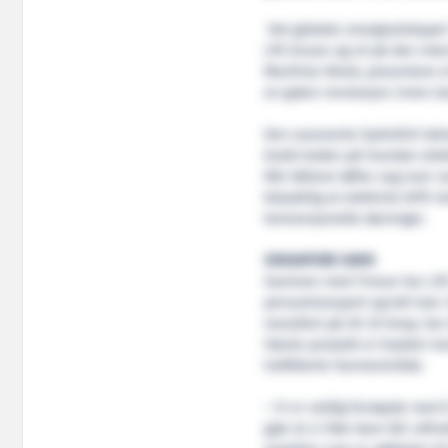
Det globale energiselskapet
Lift Ocean og vil på den in
Maritime Week, presentere et
en grønn revolusjon innen la
Den avanserte hydrofoil-tekn
knekt koden på hvordan elektr
Når båtene løfter seg over v
betydelig at elektrisk drift m
konvensjonelle løsninger.
SINGAPORE HAVN
Sammen med Yinson har Lift 
persontransport og lett last.
marsjfart på 20-25 knop, har 
Første prosjekt er knyttet 
trafikkerte havneområde.
– Vi er veldig fornøyde med å
gjør at vi ikke bare blir utf