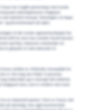
 Yinson har inngått partnerskap med norske
ternasjonale teknologimessen Singapore
 nytt hydrofoil-konsept. Teknologien vil skape
st- og persontransport på sjøen.
ologien til det norske oppstartsselskapet har
isk drift for alvor kan erstatte fossilt brensel.
annet og foiler, reduseres motstanden så
ed en gang blir et reelt alternativ til
Ocean utviklet en «foilende» konseptbåt for
 Den er 12m lang, kan frakte 12 personer,
lang rekkevidde og er selvsagt helt elektrisk.
mot Singapore havn, som er verdens nest mest
 ha en industriell partner i form av Yinson. Det
ordret på teknologi, men også kommersielle