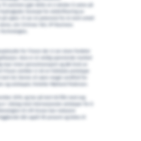
. Til sammen gjør dette at vi ønsker å satse på
 Hydroglyder-konsept for elektrifisering av
å sjøen. Vi ser et potensial for et stort antall
lene, sier Srinivas Tati, VP Business
Technologies.
eptstudie for Yinson der vi ser store fordeler
plikasjon. Asia er et veldig spennende marked
ig mye innen persontransport og økt bruk av
Yinson utvikler vi nå en fullskala prototype
ort tid. Denne vil være meget verdifull for
ien og selskapet, forteller Mørland Pedersen.
ember 2019, og har på kort tid fått med seg
 er i dialog med internasjonale selskaper for å
eknologien til Lift Ocean kan redusere
iggående båt opptil 90 prosent og bidra til