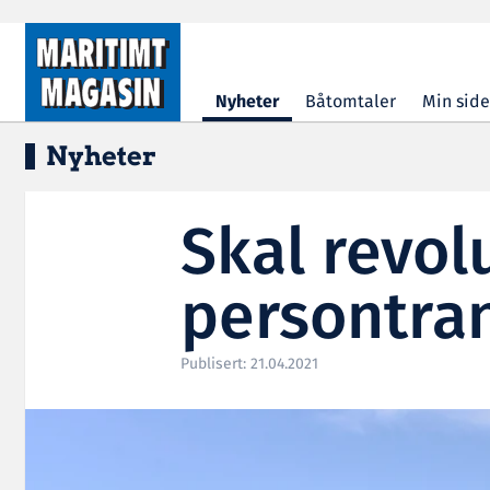
Hopp til hovedinnhold
Nyheter
Båtomtaler
Min side
Nyheter
Skal revol
persontra
Publisert: 21.04.2021