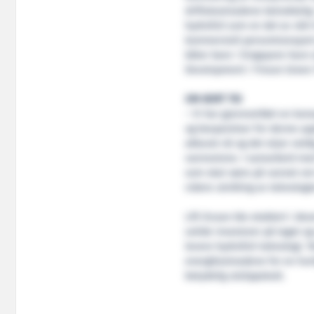
driftskostnadene betraktelig
hydrofoil som en del av vårt
kommersiell persontransport p
båter bare i Singapore havn a
Development i Yinson Green 
OM KORT TID
– Vi har gjennomført en kons
og besparelser for denne ap
akkurat nå og det skjer veld
vannveiene. I samarbeid med 
som skal være på vannet om k
videre utvikling av teknolog
Lift Ocean ble etablert i des
solide investorer på laget og
levere hydrofoil-teknologi. T
energikostnadene for en hurt
betydelig utslippskutt.