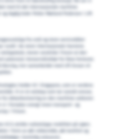
 å drive frem et bærekraftig konsept. Nå ser vi
bbet med til det internasjonale maritime
r og daglig leder Petter Mørland Pedersen i Lift
imagassutslipp fra små og store servicebåter
yr rundt i de store internasjonale havnene.
utslippskutt, mener asiatiske Yinson at den
ort potensial. Konserndirektør for New Ventures
k Barclay, tror samarbeidet med Lift Ocean vil
jekter.
hnologies holder til i Singapore, som er verdens
mråde. Vi er et selskap som tar sosialt ansvar,
r for dekarbonisering av den maritime sektoren
er vi i fornybar energi innen transport- og
clay i Yinson.
n til å utvikle nullutslipps mobilitet på sjøen.
deler i form av økt rekkevidde, økt komfort og
hekkbølger. Samtidig reduseres