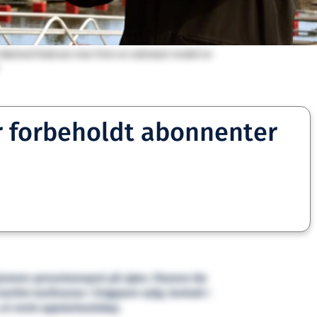
r Mørland Pedersen viser frem en radiostyrt modell av
r forbeholdt abonnenter
jonerer persontransport på sjøen. Planene ble
aritim konferanse i Singapore nylig. Sentralt i
 et norsk oppstartsselskap.