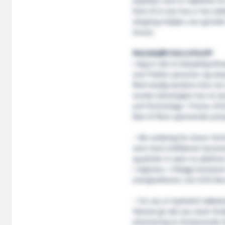
aspekter som er nøkkelen til
frem til å vise hva vi har jo
shipping miljøet, sier grunde
Ocean.
MULIGGJØR NULLUTSLIPP
I dag er det et betydelig kl
som frakter personer og utst
Med stadig sterkere krav om 
norske teknologien har et st
and Technology i Yinson, Eiri
føre til flere spennende pros
– Vår avdeling for Green Tec
nest mest trafikkerte havneo
og ønsker å være en pådrive
i regionen. I tillegg invester
energisektoren, sier Eirik Bar
– For oss er hydrofoil nøkkele
Teknisk gir det oss store for
eliminering av forstyrrende 