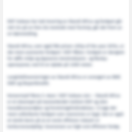
DOF Subsea har tatt levering av Skandi Africa og fartøyet går
rett inn på en fem-års kontrakt med Technip, går det frem av
en børsmelding.
Skandi Africa, som også fikk prisen «Ship of the year 2015», er
det mest avanserte fartøyet i DOF-flåten. Fartøyet er designet
for røffe miljø og dypvanns konstruksjons- og flexlay-
operasjoner, ned til en dybde på 3.000 meter.
Langtidsfinansieringen av Skandi Africa er arrangert av BNP,
GIEK og Eksportkreditt.
Konsernsjef Mons S. Aase i DOF Subsea sier: – Skandi Africa
er et eksempel på teamarbeidet mellom DOF og våre
hovedleverandører og forretningsforbindelser, i å lage det
mest sofistikerte fartøyet som noensinne er bygt. Det er også
et sterkt bevis på at at norsk offshore industri er
konkurransedyktig i leveransen av high-end offshore fartøy.