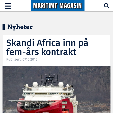
Hopp til hovedinnhold
Toggle
navigation
Nyheter
Skandi Africa inn på
fem-års kontrakt
Publisert: 07.10.2015