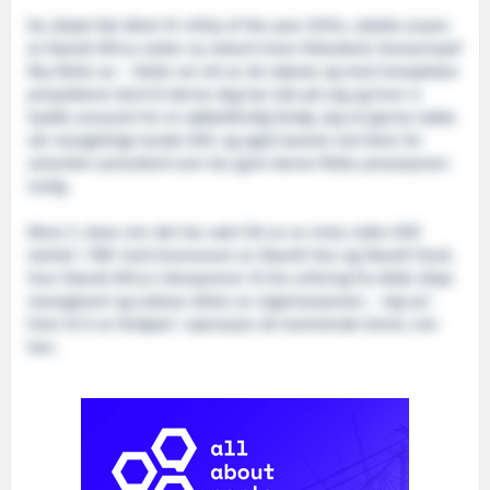
Da skipet ble kåret til «Ship of the year 2015», uttalte juryen
at Skandi Africa setter ny rekord innen feltarbeid. Konsernsjef
Roy Reite sa: – Dette var ett av de største og mest komplekse
prosjektene Vard til denne dag har tatt på seg og hvor vi
hadde ansvaret for et nøkkelferdig fartøy. Jeg vil gjerne takke
vår mangeårige kunde DOF, og også teamet ved Vard, for
utmerket samarbeid som har gjort denne flotte presasjonen
mulig.
Mons S. Aase sier det har vært litt av en reise siden DOF
startet i 1981 med leveransen av Skandi Hav og Skandi Fjord,
hvor Skandi Africa inkorporerer 35 års erfaring fra både skips
managment og subsea-delen av organisasjonen. – Jeg ser
frem til å se fartøyet i operasjon de kommende årene, sier
han.