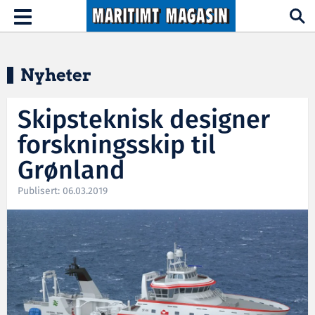
Hopp til hovedinnhold
Toggle
navigation
Nyheter
Skipsteknisk designer
forskningsskip til
Grønland
Publisert: 06.03.2019