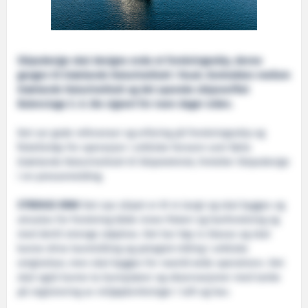
Skipsdesign skal designe enda et forskningsskip, denne
gangen til Grønlands Naturinstitutt i Nuuk. Kontrakten mellom
Grønlands Naturinstitutt og det spanske skipsverftet
Balenciaga S. A. ble signert for noen dager siden.
Det var gode referanser og erfaring på forskningsskip og
fiskefartøy for operasjon i arktiske farvann som førte
Grønlands Naturinstitutt til Skipsteknisk, forteller Skipsdesign
i en pressemelding.
STRENGE KRAV
Det nye skipet er 61 m langt og skal bygges og
utrustes for forskning både innen fiskeri og havforskning og
med dertil strenge støykrav. Det har høy is-klasse og skal
kunne drive bunntråling og pelagisk tråling i arktiske
omgivelser, men skal bygges for «world wide operation». Det
skal også kunne ta bunnprøver og observasjoner med tanke
på registrering av miljøpåvirkninger i luft og hav.