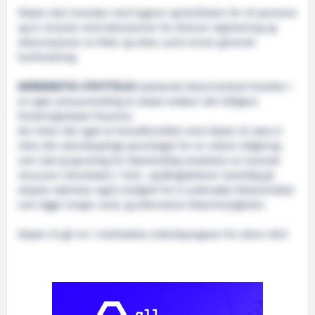
Skipet skal innredes med lugarer og fasiliteter for 32 personer
og er utrustet med laboratorier for diverse registrering og
observasjoner av fiske og reker, samt annen generell
havforskning.
BÆREKRAFTIG UTNYTTELSE
Grønlands Naturinstitutt forteller i
en egen pressemelding at skipet avløser det tidligere
forskningsskipet Paamiut.
Der heter det også at hovedformålet med skipet vil være å
sikre det vitenskapelige grunnlaget for en robust rådgiving
som skal gi grunnlag for bærekraftig utnyttelse av levende
ressurser utenskjærs i Vest- og Østgrønland. Samtidig gir
skipets størrelse også mulighet for å undersøke fiskeområder
som ligger lengre nord, og alternative fiskerimuligheter.
Skipet vil gå inn i instituttets arbeidsprogram fra våren 2021.