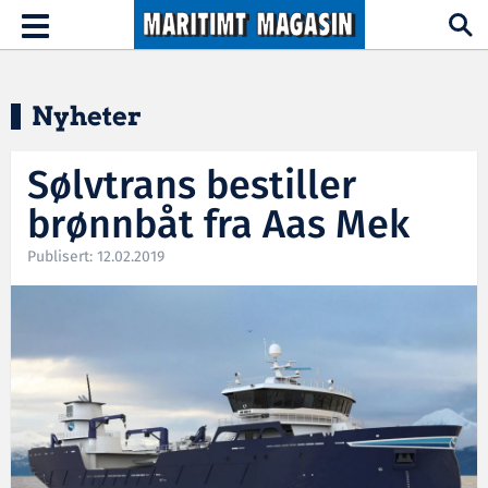
Hopp til hovedinnhold
Toggle
navigation
Nyheter
Sølvtrans bestiller
brønnbåt fra Aas Mek
Publisert: 12.02.2019