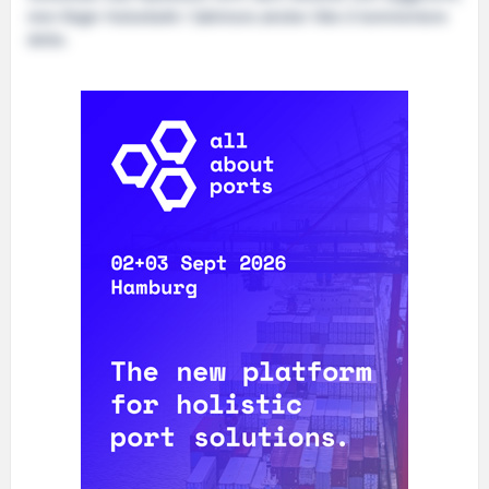
men Roger Halsebakk i Sølvtrans ønsker ikke å kommentere
dette.