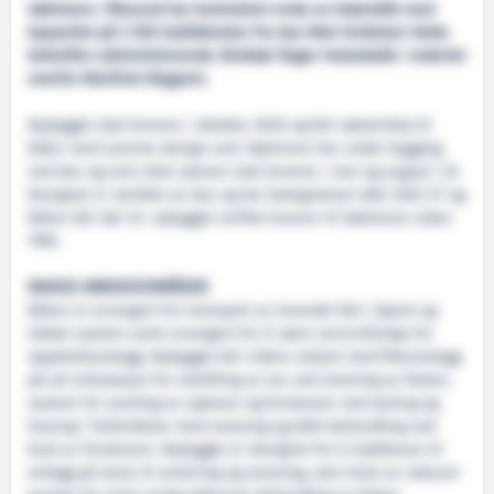
Sølvtrans i Ålesund har kontrahert enda en brønnbåt med
kapasitet på 2 500 kubikkmeter fra Aas Mek Verksted. Dette
bekrefter administrerende direktør Roger Halsebakk i rederiet
overfor Maritimt Magasin.
Nybygget skal leveres i oktober 2020 og blir søsterskip til
båter med samme design som Sølvtrans har under bygging
ved Aas og som etter planen skal leveres i mai og august i år.
Designet er utviklet av Aas og har betegnelsen AAS 2502 ST og
båten blir det 32. nybygget verftet leverer til Sølvtrans siden
1995.
MANGE ARBEIDSOMRÅDER
Båten er arrangert for transport av levende fisk i åpent og
lukket system samt arrangert for å være servicefartøy for
oppdrettsanlegg. Nybygget blir videre utstyrt med filteranlegg
på all sirkulasjon for utskilling av lus ved avlusing av fisken,
system for avsiling av sjøvann og ferskvann ved lasting og
lossing i forbindelse med avlusing og AGD behandling ved
bruk av ferskvann. Nybygget er designet for å trykklosse til
anlegg på land, til sortering og avlusing, uten bruk av vakuum