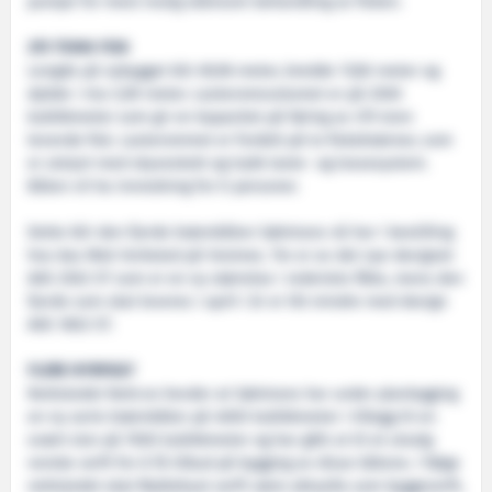
pumpe for mest mulig skånsom behandling av fisken.
375 TONN FISK
Lengde på nybygget blir 69,96 meter, bredde 17,80 meter og
dybde i riss 5,90 meter. Lasteromsvolumet er på 2500
kubikkmeter som gir en kapasitet på føring av 375 tonn
levende fisk. Lasterommet er fordelt på to fiskebrønner, som
er utstyrt med skyveskott og trykk laste- og lossesystem.
Båten vil ha innredning for ti personer.
Dette blir den fjerde brønnbåten Sølvtrans nå har i bestilling
hos Aas Mek Verksted på Vestnes. Tre er av det nye designet
AAS 2502 ST som er en ny størrelse i rederiets flåte, mens den
fjerde som skal leveres i april i år er litt mindre med design
AAS 1802 ST.
FLERE NYBYGG?
Nettstedet Nett.no hevder at Sølvtrans har under planlegging
en ny serie brønnbåter på 4000 kubikkmeter i tillegg til en
svært stor på 7000 kubikkmeter og har gått ut til et utvalg
norske verft for å få tilbud på bygging av disse båtene. I følge
nettstedet skal Myklebust verft være aktuelle som byggeverft,