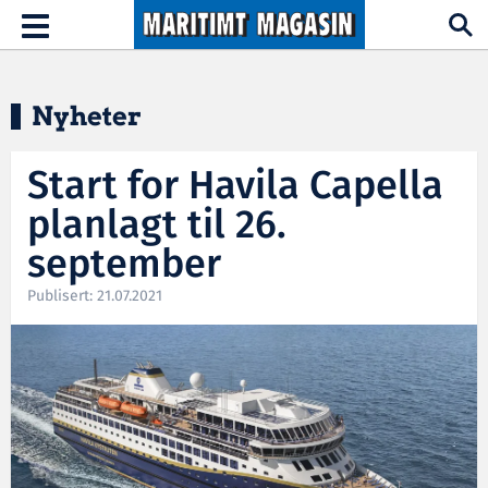
Hopp til hovedinnhold
Toggle
navigation
Nyheter
Start for Havila Capella
planlagt til 26.
september
Publisert: 21.07.2021