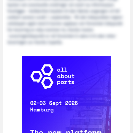
kysten om eventuelle endringer så snart ny informasjon
foreligger. Usikkerhet knyttet til den første avgangen vil bli
avklart senest rundt 1. september. På det tidspunktet regner
selskapet også med å kunne opplyse om forventet tidspunkt
for levering av skip nummer to, Havila Castor.
Leveringstidspunkt er nå forventet å være 6-8 uker etter
leveringen av Havila Capella.