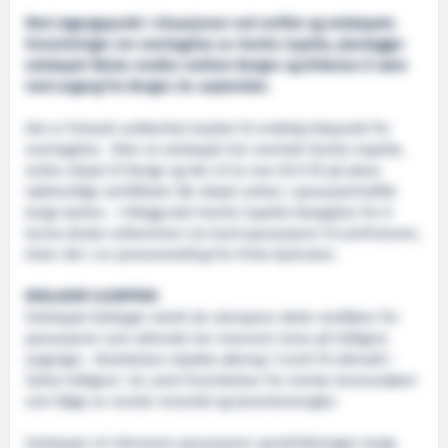
Med utgangspunkt i situasjonen ved verftet og selskapets
forventninger om overtagelse av Havila Capella, planlegger
selskapet første rundtur mellom Bergen og Kirkenes å være
med avgang fra Bergen 26. september.
Det er fortsatt usikkerhet knyttet til endelig tidspunkt for
overtagelse. Etter at selskapet har overtatt Havila Capella,
seiles skipet til Norge og det vil ta noe tid å få på plass
nødvendige sertifikater før skipet settes i passasjertrafikk
langs kysten. I tillegg skal Havila Capella klargjøres for å
kunne ønske velkommen om bord passasjerer til jomfruturen,
heter det i en pressemelding fra Hvila Kystruten.
BEKLAGER ULEMPENE
Selskapet beklager sterkt de ulempene dette medfører for
passasjerer som allerede har reservert reise på tidligere
avganger. Utsettelsen skyldes økning i Covid-19 utbrudd i
Tyrkia tidligere i år, samt forsinkelser fra norske leverandører
som følge av norske reiseråd og karanteneregler.
Selskapet vil informere passasjerer og befolkningen langs