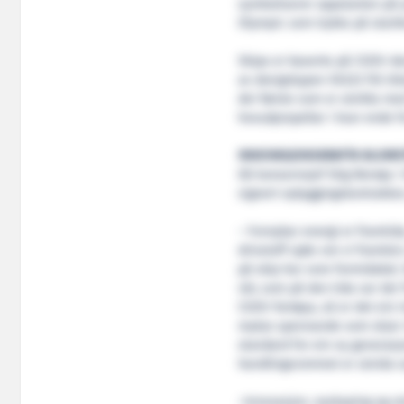
symboliserer oppstarten på p
Olympic som trykte på start
Skipa er baserte på CSOV-de
av designtypen SX222 frå Uls
dei første som er utvikla me
hovudpropellar i kvar ende fo
INNOVASJONSKRAFTA BLOM
Då konsernsjef Stig Remøy i 
signert nybyggingskontrakte
– Fornybar energi er framtida
drivstoff sjølv om vi framleis
på skip har vore formidabel. 
vår, som på den tida var dei 
CSOV-fartøya, så er det ein 
mykje spennande som skjer i
standard for ein ny generasj
handlingsrommet er utvida s
–Innovasjon, nyskaping og ut