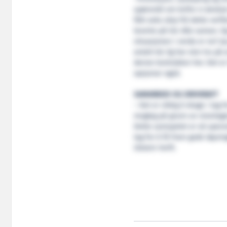
spørsmål om kvifor vi ønskje
fått seks skip frå dette verft
leverte på tid. Alle saman. O
situasjonen i verda er no? Jau
avtalt tid. Eg har stor tru på
denne kontrakten her. Det er 
opsjonar også.
SAMARBEID OG DRIVKRAFT
– Det er viktig å drage i lag 
mogleg på grunn av reiarlage
Dette samspelet er så spenna
lag for å få fram gode løysin
Ulstein Verft.