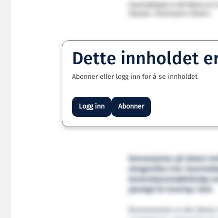
Havvindskipet er det første av t
Olympic. Illustrasjon: Ulstein.
Dette innholdet e
Abonner eller logg inn for å se innholdet
Logg inn
Abonner
Brennestarten på Ulstein Ve
skrogverftet Crist. Havvindsk
konstruksjonsstøttefartøy so
planlagt for levering i 2024.
Brennestarten er den første 