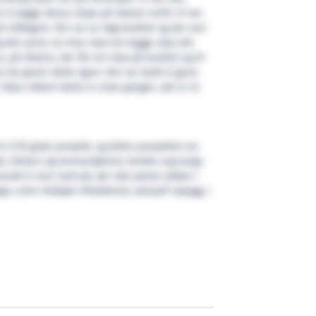
r å bygge desse skipa på Ulstein Verft. Vi har
et tidlegare. Dei var av høg kvalitet og dei vart
g det same no: Kvar skal ein bygge skip slik
, på Ulstein, der får ein skip på kvalitet og til
 at de greier dette igjen. Det var kjekt å gjere
ikkje sikkert dette er siste gongen, det er to
for å få gode prosjekt, og dette prosjektet var
t, Ulstein og leverandørane strekte seg langt.
nde å vere med på, der alle partar jobbar i
gar, seier Kolbjørn Moldskred, salssjef nybygg, i