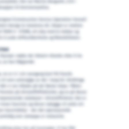
rosjektet. Det var Marius Bergseth, CCO i
knappen til brennemaskina.
signet (Construction Service Operation Vessel)
tein Design & Solutions AS. Skipet er mellom
d TWIN X– STERN, eit skip med to hekkar og
r å auke driftssikkerheita og fleksibiliteten.
STRAR
Olympic møtte dei Ulstein-tilsette etter å ha
n, sa han følgjande:
, no er vi i ein overgang bort frå fossile
 vil vere avhengige av dei i lang tid. Utviklinga
Når vi ser tilbake på dei første skipa i flåten
fremste på drivstoffeffektivitet, og no på desse
imponerande reduksjon i drivstofforbruk. Det er
nnan havvind, og desse nybygga vil sette ein
on havvindskip – der det operasjonelle
amtidig som utsleppa er reduserte.
vikling skjer her på Sunnmøre. Vi har fått