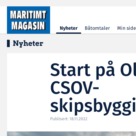
Hopp til hovedinnhold
Nyheter
Båtomtaler
Min side
Nyheter
Start på O
CSOV-
skipsbygg
Publisert: 18.11.2022