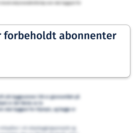
o konstruksjonsstøttefartøy som skal byggast for
r forbeholdt abonnenter
rft sitt byggnummer 318 er gjennomført på
ipet er det første av to
m skal byggast for Olympic, og begge er
milepålen i eit skipsbyggingsprosjekt og