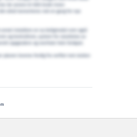
har de senere år blitt brukt innen
det altså konverteres nok en gang for nye
t annet installere en ny boligmodul som også
rom og kontrollrom, system for utsettelse av
relt oppgradere og overhale hele fartøyet.
r planen leveres ferdig fra verftet mot slutten
om