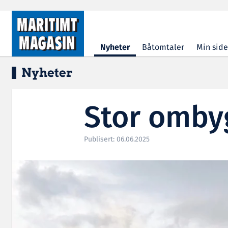
Hopp til hovedinnhold
Nyheter
Båtomtaler
Min side
Nyheter
Stor omby
Publisert: 06.06.2025