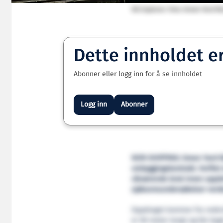
NG Explorer. Foto: Green Yard K
Dette innholdet e
Abonner eller logg inn for å se innholdet
Logg inn
Abonner
NOR-SHIPPING: Green Yard Kle
ombyggingskontrakt. Verftet 
nåværende bruk innen oppdre
sjøbunnsundersøkelser verde
Oppdraget kommer fra rederi
er 58 meter langt og ble bygd