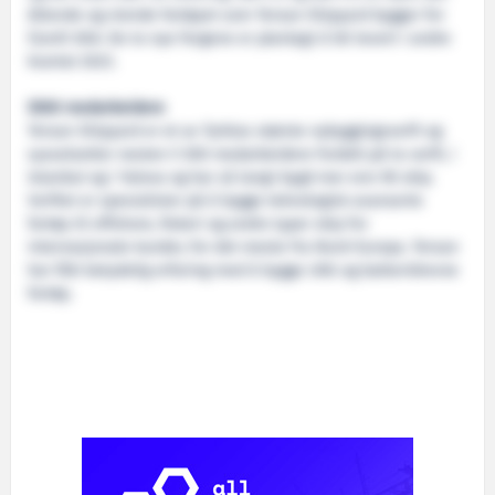
åttende og niende fartøyet som Tersan Shipyard bygger for
Fjord1 ASA. De to nye fergene er planlagt å bli levert i andre
kvartal 2023.
5500 medarbeidere
Tersan Shipyard er et av Tyrkias største nybyggingsverft og
sysselsetter nesten 5 500 medarbeidere fordelt på to verft, i
Istanbul og i Yalova og har så langt bygd mer enn 90 skip.
Verftet er spesialister på å bygge teknologisk avanserte
fartøy til offshore, fiskeri og andre typer skip for
internasjonale
kunder, for det meste fra Nord-Europa. Tersan
har fått betydelig erfaring med å bygge LNG og batteridrevne
fartøy.