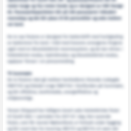
søsterferjer for Fjord1 ASA. Bil- og passasjerferjene blir 84
meter lange og 16,3 meter brede og er designet av HAV Design
AS. Passasjerkapasiteten blir på 248 passasjerer inkludert
mannskap og det blir plass til 80 personbiler og seks trailere
om bord.
De to nye ferjene er designet for batteridrift med hurtiglading
av batteriene fra land. I tråd med kravene arrangeres fergene
også med et dieselelektrisk reservesystem, og de kan drives i
fullelektrisk modus, hybridmodus og dieselelektrisk modus,
opplyser Tersan i en pressemelding.
Til Sunnmøre
De to ferjene skal gå mellom henholdsvis Stranda–Liabygda
(NB1113) og Eidsdal–Linge (NB1114) i Storfjorden på Sunnmøre,
og blir effektive, komfortable, energieffektive og
miljøvennlige.
Tersan Shipyard har tidligere levert seks helelektriske ferjer
til Fjord1 ASA i i perioden fra 2017 til i dag. Den syvende
ferjen, som får navnet Rødvenfjord, er fortsatt under bygging
og blir snart klar for levering.
NB1113 og NB1114 vil være det