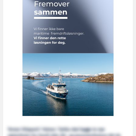
Tersan Shipyard i Yalova i Tyrkia skal bygge to nye