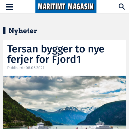
Hopp til hovedinnhold
Toggle
navigation
Nyheter
Tersan bygger to nye
ferjer for Fjord1
Publisert: 08.06.2021