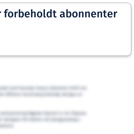
r forbeholdt abonnenter
ontrakt med Hyundai Heavy Industries (HHI) om
nelt offshore konstruksjonsfartøy designa av
posisjonering høgaste klasse) er ein tilpassa
-designen frå Ulstein sitt designselskap i
lutions.