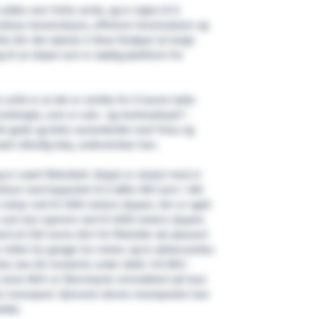
 jobbe over heile verda, og er eigna til å
bsea-konstruksjon, offshore-konstruksjon og
te blir det største X-Bow-fartøyet så langt.
til at skipet vert ei stødig plattform for
 unikt er at det er utvikla for å kunne takle
Lambregts, som er sals- og marknadssjef i
Det gode og tette samarbeidet med Toisa og
vært allsidig skip, understrekar han.
 er svært fleksibelt. Skipet er utstyrt med ei
kran med kapasitet til å løfte 900 tonn i 360
 utstyr ned til 3500 meters djupne. Der er også
 som kan operere ned til 2000 meters djupne.
ed eit 550-tonns tårn for fleksible rør plassert
ler 8,4 gongar 8,4 meter, og to rørkarusellar,
et, kan bli monterte under dekk. Frå ROV-
 store ROV-ar (fjernstyrte miniubåtar) på kvar
nan moonpool. Gjennom denne moonpoolen kan
okke.