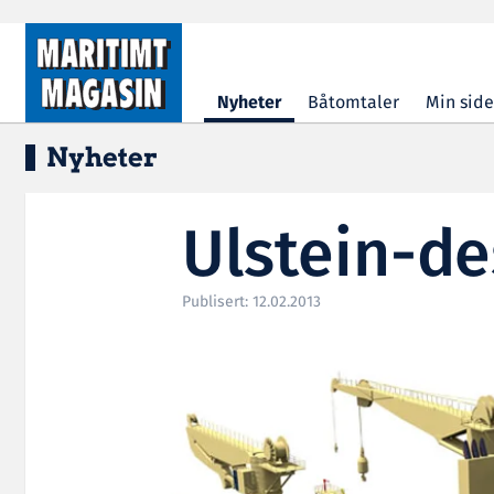
Hopp til hovedinnhold
Nyheter
Båtomtaler
Min side
Nyheter
Ulstein-de
Publisert: 12.02.2013