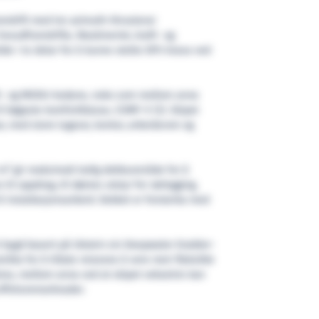
ramdrift med tre azimuth-thrusterar
hovudframdrifta. Maskineriet, kraft- og
lde i to delar for å kunne stette DP3-krava ved
 SPS- og MODU-kodane, noko som mellom anna
til høgaste komfortklasse, COMF-V (3). Skipet
r, med store lugarar, kontor, arbeidsrom og
2
 m
gir maksimalt ledig dekksområde for å
 til oppdrag, til dømes utstyr for rørlegging,
il installasjonsarbeid. Dekket er forsterka med
t bygd basert på Ulstein sin Deepwater Enabler-
ikla for å tillate reiarane å vere meir fleksible
rav, mellom anna ved at skipet vekselvis kan
offshoremarknader.