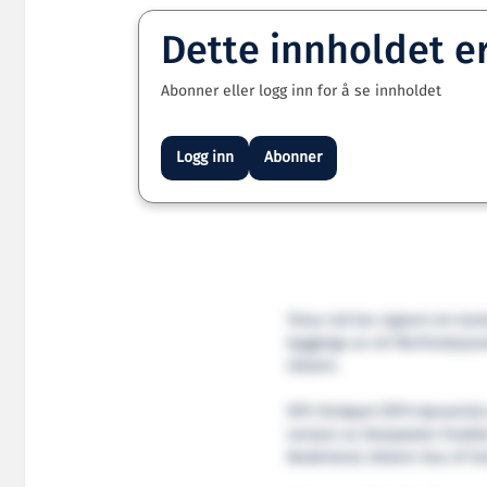
Dette innholdet e
Abonner eller logg inn for å se innholdet
Logg inn
Abonner
Toisa Ltd har signert ein k
bygginga av eit fleirfunksjo
Ulstein.
DP3-fartøyet (DP3=dynamisk 
versjon av Deepwater Enabler
Nederland, Ulstein Sea of So