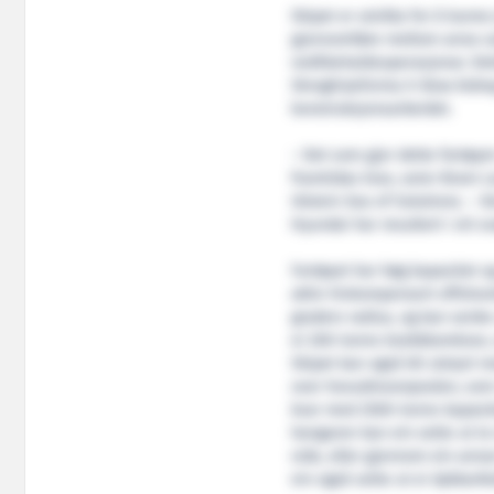
Skipet er utvikla for å kunne
gjennomføre mellom anna su
vedlikehaldsoperasjonar. Det
Skroglinjeforma X-Bow bidreg 
konstruksjonsarbeidet.
– Det som gjer dette fartøyet
framtidas krav, seier Bram 
Ulstein Sea of Solutions. – 
Hyundai har resultert i eit s
Fartøyet har høg kapasitet og
aktiv hivkompensert offshore
graders radius, og kan senke
ei 200-tonns knekkbomkran,
Skipet kan også bli utstyrt m
over hovudmoonpoolen, som må
kvar med 2500-tonns kapasit
hangaren kan ein sette ut to
side, eller gjennom ein an
ein også sette ut ei dykkarkl