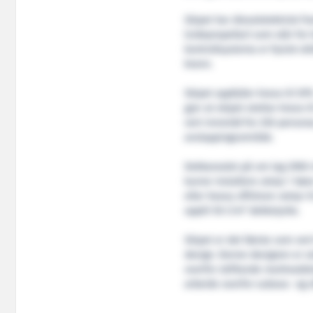
Skipet har dieselelektrisk f
(sidepropellar) som står for 
kontrollsystema er fysisk ski
brann.
Skipet oppfyller krava til
gjer at skipet stettar krava 
vert innreidd for 250 persona
avslappingsområde.
Dekkarealet på om lag 2900
kunne installere utstyr i høve
eller heavy offshore-utstyr t
2
opptil 50 t/m
dekkstyrke.
Skipet er det første som ver
design. Denne designen er utv
overfor skiftande marknadsk
arbeide overfor subsea- og 