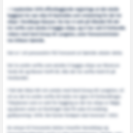
– I september 2016 offentleggjorde regjeringa at det skulle
byggjast tre nye skip til Kystvakta som erstatning for dei tre
skipa i Nordkapp-klassen. No har vi sett på tilbodet frå dei
tre verfta som ønska å byggja skipa, og vi har valt å forhandla
vidare med Vard Group AS Langsten, seier forsvarsminister
Ine Eriksen Søreide.
Det er i eit presseskriv frå Forsvaret at Søreide uttaler dette.
Dei to andre verfta som ønskte å byggja skipa var Westcon
Yards AS og Kleven Verft AS. Alle dei tre verfta held til på
Vestlandet.
I fall det ikkje blir ein avtale med Vard Group AS Langsten, vil
eit av dei to andre verfta bli kalla inn igjen til forhandlingar.
Tidsplanen som er sett for bygging av dei tre skipa er følgd,
og planen seier at Stortinget skal få saka til endeleg
godkjenning i 2018. Det fyrste fartøyet skal leverast i 2022.
Av omsyn til Forsvarets behov innanfor beredskap og