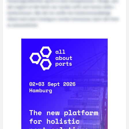
forsyningssikkerhet og for å sikre kompetansen i Norge, vart
det avgjort at det berre var norske verft som kunne delta i
konkurransen. Alle dei tre verfta har konkurransedyktige
tilbod med stort innslag av norske leveransar, kjem det fram
av presseskrivet.