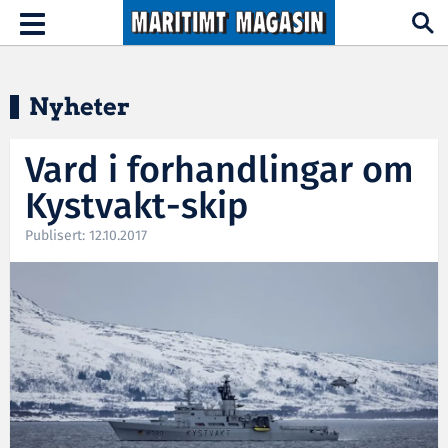
Hopp til hovedinnhold
Toggle
navigation
Nyheter
Vard i forhandlingar om
Kystvakt-skip
Publisert: 12.10.2017