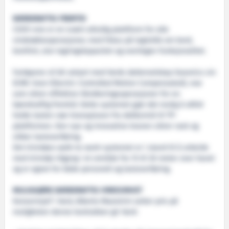
BÆREKRAFTIG FREMTID
CSOV-ene er en svært allsidig plattform for alle
vindstøtteoperasjoner, med fokus på logistikk om bord,
komfort, stor lagringskapasitet og overlegen funksjonalitet.
Fartøyene vil bli utstyrt med Vards datterselskap Seaonics sin
ECMC-kran (Electric Controlled Motion Compensated), noe
som sikrer effektive håndteringsoperasjoner for en
bærekraftig fremtid. Dette systemet gjør det mulig å alltid
holde lasten nær kranspissen fra dekksnivå til TP-
plattformen. Den nye og innovative kranen sikrer rask og
sikker lastoverføring.
Det trinnløse walk-to-work-systemet er i stand til å arbeide
med trinnløs tilgang i et område fra 15 til 30 meter over havet
og er egnet for både personell og lastoverføring.
MULIGGJØRE BÆREKRAFTIG VIRKSOMHET
Konsernsjef i Vard, Alberto Maestrini setter pris på
muligheten denne kontrakten gir Vard: