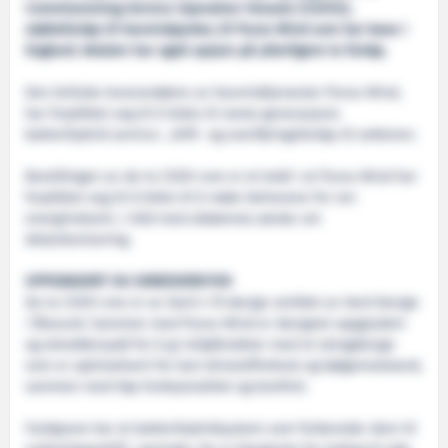
Commissioning Service Operation Vessels (CSOVs),
støttefartøy til havvindparker, til Purus Wind som har base i
England. Avtalen har også opsjon på ytterligere to fartøy.
Den britiske leverandøren av havvindtjenester Purus Wind,
har forpliktet seg til å bidra til neste generasjons
batterihybrid service-, drift- og overføringsfartøy til sektoren.
Bestillingen av de to CSOV-ene er et ledd i at Purus Wind har
forpliktet seg til å bidra til å møte behovene for ren
energiindustri, i tråd med aktørenes ønske om
dekarbonisering.
OPPGRADERT OG SKREDDERSYDD
De to CSOV-ene er av Vard 4 19 design utviklet av Vard Design
i Ålesund. Sammen med Purus Wind er designet oppgradert
og skreddersydd for å gi miljøfordeler med et skrogdesign
som er optimalisert for lavt drivstofforbruk og bølgemotstand,
sammen med høy funksjonalitet og komfort.
Fartøyene har et batterihybridsystem som forbereder dem til