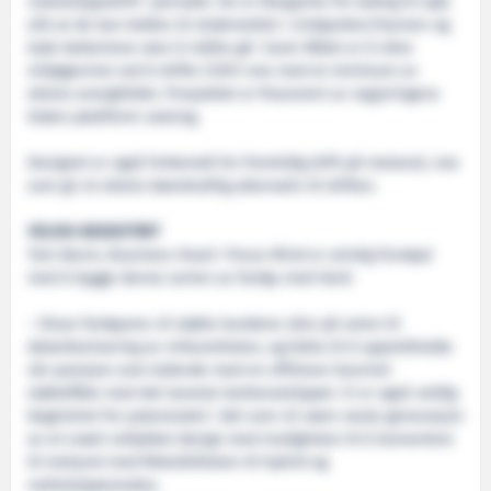
nullutslippsdrift i perioder. De er klargjorte for lading til sjøs
slik at de kan kobles til strømnettet i vindparken/havnen og
lade batteriene uten å måtte gå i land. Målet er å sikre
miljøgevinst ved å drifte CSOV-ene med et minimum av
ekstra energikilder. Prosjektet er finansiert av regjeringens
Grønn plattform-satsing.
Designet er også forberedt for fremtidig drift på metanol, noe
som gir et ekstra bærekraftig alternativ til driften.
VELDIG BEGEISTRET
Tom Nevin, Business Head i Purus Wind er utrolig fornøyd
med å bygge denne serien av fartøy med Vard:
– Disse fartøyene vil støtte kundene våre på veien til
dekarbonisering av virksomheten, og bidra til å opprettholde
vår posisjon som ledende med en offshore havvind-
støtteflåte med det laveste karbonutslippet. Vi er også veldig
begeistret for potensialet i det som vil være neste generasjon
av et svært vellykket design med muligheten til å konvertere
til metanol med fleksibiliteten til hybrid og
nullutslippsmodus.