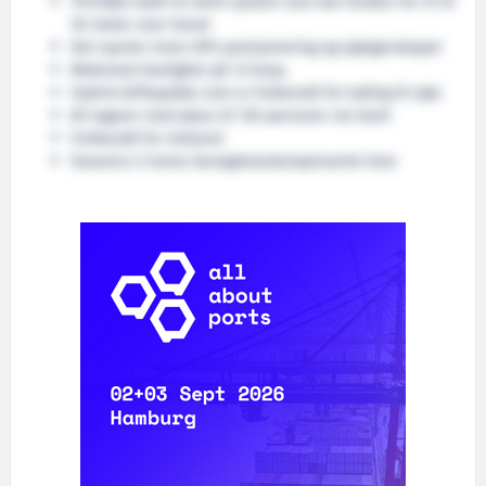
Trinnløst walk-to-work system som kan brukes fra 15 til
30 meter over havet
Det nyeste innen DP2 posisjonering og sjøegenskaper
Maksimal hastighet på 13 knop.
Hybrid driftspakke som er forberedt for lading til sjøs
85 lugarer med plass til 120 personer om bord
Forberedt for metanol
Seaonics 5 tonns bevegelseskompenserte kran