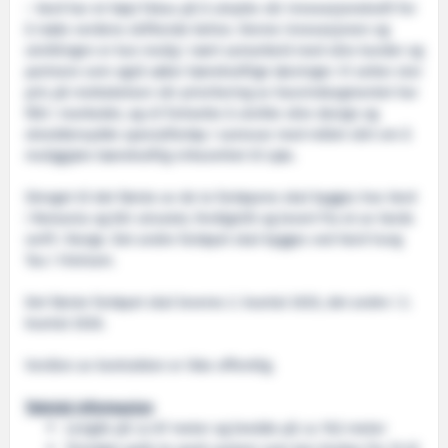
– Vard har et høyt fokus på å utnytte vår innovasjonskraft for
å møte verdens skiftende behov. Denne innovasjonen og
utviklingen er kun mulig i nært samarbeid med våre kunder og
partnere som også søker bærekraftige løsninger. Vi setter stor
pris på mottakelsen vår prioritering av havvindsegmentet har
fått i markedet, og vil fortsette å utvikle våre design og
skreddersydde spesialfartøy i samsvar med målet vårt om å
muliggjøre bærekraftig virksomhet til sjøs.
Skroget til det første av de to fartøyene skal bygges hos Vard
i Romania og blir utrustet, ferdigstilt og levert fra et av Vards
verft i Norge. Det andre fartøyet skal bygges ved Vard Vung
Tau i Vietnam.
Det første fartøyet skal leveres 2. kvartal 2025, det andre i 2.
kvartal 2026.
Verdien av kontrakten er ikke offentlig.
Teknisk informasjon
Lengde på ca 87 meter og bredde på ca 19,5 meter