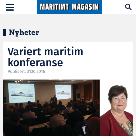
Hopp til hovedinnhold
Toggle
navigation
Nyheter
Variert maritim
konferanse
Publisert: 31.10.2016