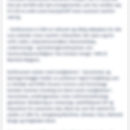
året på rad NFA står bak arrangementet, som har utviklet seg
til å bli et unikt norsk bransjetreff innen avansert maritim
næring.
– Konferansen er blitt en relevant og viktig møteplass for alle
som arbeider innen maritim virksomhet. Det være seg fra
verft, rederi, utstyrsleverandører, klasseselskap,
undervisnings- og forskningsinstitusjoner, sier
kommunikasjonsrådgiver Tom Kristian Venger i NFA til
Maritimt Magasin.
Konferansen starter med mulighetene i havrommet, og
åpningsinnlegget holdes av professor Ingrid Schjølberg, som
er direktør ved NTNU Oceans Science and Technology.
Deretter kommer foredrag om blant annet mulighetene i
havrommet, utviklingsstatus innen omformerteknologi,
gassferjer, håndtering av restenergi, satellittbasert DP og
klassekrav for autonome skip. Blant de som får taletid fra
podiet, er DNV GL, Kongsberg Maritime, Ulmatec Pyro, Wärtsilä
Norge og Torghatten Nord.