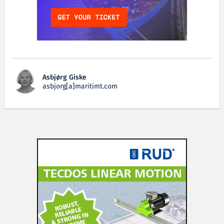
Asbjørg Giske
asbjorg[a]maritimt.com