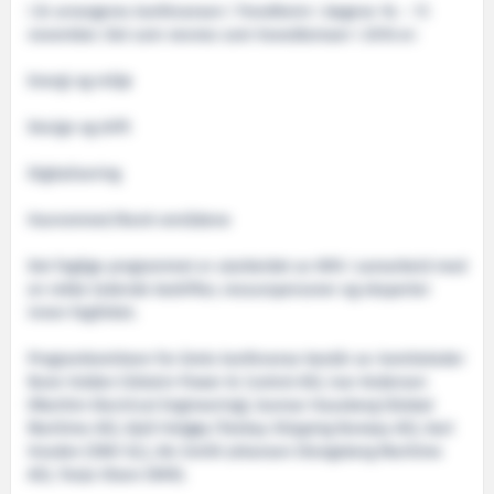
I år arrangeres konferansen i Trondheim i dagene 16. – 17.
november. Det som nevnes som hovedtemaer i 2016 er:
Energi og miljø
Design og drift
Digitalisering
Havrommet/Nord-områdene
Det faglige programmet er utarbeidet av NFA i samarbeid med
en rekke ledende bedrifter, ressurspersoner og eksperter
innen fagfeltet.
Programkomiteen for årets konferanse består av: komiteleder
Rune Volden (Ulstein Power & Control AS), Ivar Andersen
(Maritim Electrical Engineering), Gunnar Hausberg (Global
Maritime AS), Kjell Helgøy (Teekay Shipping Norway AS), Karl
Hovden (DNV GL), Alv Smith Johansen (Kongsberg Maritime
AS), Tonje Olsen (NFA).