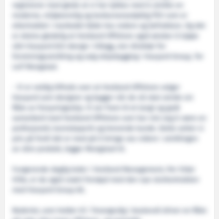
registrerer med glede at vi har lykkes med å utvikle en
moderne, miljøvennlig og konkurransedyktig PSV som er
ettertraktet i markedet både hos redere og befraktere. Og det
er ekstra gledelig at Vestland Offshore også ønsker å kjøpe
vårt Havyard 833-design i tillegg, sier direktør for
forretningsutvikling og salg skipsbygging i Havyard Group, Tor
Leif Mongstad.
- Vi er veldig tilfreds over at Vestland Offshore velger
Havyard som designer og bygger når de nå skal utvide sin
flåte av forsyningsskip. Vi ser fram til et langt og godt
samarbeid med Vestland Offshore som har vist seg å være en
profesjonell, kunnskapsrik og krevende kunde. Dette setter vi
pris på fordi det er med på å bringe oss videre i utviklingen
av våre produkt, legger Mongstad til.
Fungerende daglig leder i Vestland Management, Per Vidar
Hille, er da også svært fornøyd med den nye storkontrakten
med Havyard Group AS.
Rederiet, som holder til i Torangsvåg i Austevoll driver en flåte