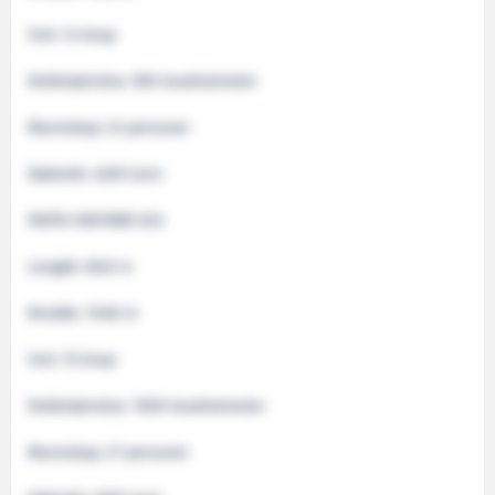
Fart: 14 knop
Dekkstørrelse: 900 kvadratmeter
Mannskap: 23 personer
Dødvekt: 4200 tonn
FAKTA HAVYARD 833
Lengde: 86.8 m
Bredde: 19.60 m
Fart: 15 knop
Dekkstørrelse: 1000 kvadratmeter
Mannskap: 27 personer