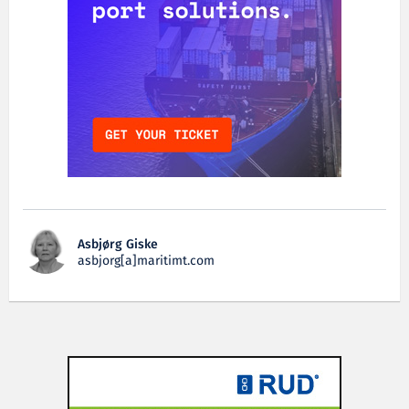
Asbjørg Giske
asbjorg[a]maritimt.com