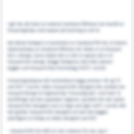
I går ble det klart at rederiet Vestland Offshore har bestilt et
forsyningsskip, med opsjon på levering av ett til.
Det første fartøyet er kontrahert av Vestland PSV AS, et heleid
datterselskap av Vestland Offshore AS. Dette er et Havyard
832 L-design, mens skipet det er tatt ut opsjon på er et
Havyard 833-design. Begge fartøyene skal etter planen
bygges ved Havyard Ship Technology (HST) i Leirvik.
Forsyningsskipene blir henholdsvis bygg nummer 110 og 111
ved HST i Leirvik. Siden Havyard 832-designet ble utviklet har
Havyard Design & Engineering i Fosnavåg tatt i mot hele 15
bestillinger på den populære utgaven, og dette blir det sjette
Havyard 832-designet som er bygt ved eget verft i Leirvik. Når
det gjelder Havyard 833-designet så skal det bygges
ytterligere to fartøy av dette designet ved HST.
- Havyard 832 har blitt en stor suksess for oss, og vi