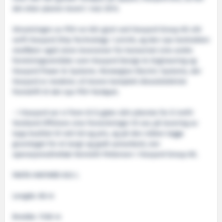
det etter planen levert i mai 2013.
Utrustningen av PSV-en blir gjort ved Havyard Group AS sitt
verft Havyard Ship Technology i Leirvik, og den nye kontrakten
medfører også store leveranser for konsernet sine andre
forretningsområder som Havyard Design & Engineering og
Havyard Power & Systems. Norwegian Electric Systems, der
Havyard er medeier, vil levere komplett dieselelektrisk
fremdrift til det nye PSV–fartøyet.
- I Havyard ser vi frem til å gjøre vårt ytterste for å innfri
Vestland Offshore sine forventninger til oss på levering av
topp kvalitet til rett tid og pris, og på den måten legge
grunnlaget for et langt og godt samarbeid, sier
operasjonsdirektør Kenneth Pettersen i Havyard Group AS.
FAKTA HAVYARD 832 L
Lengde: 86 m
Bredde: 17.60 m