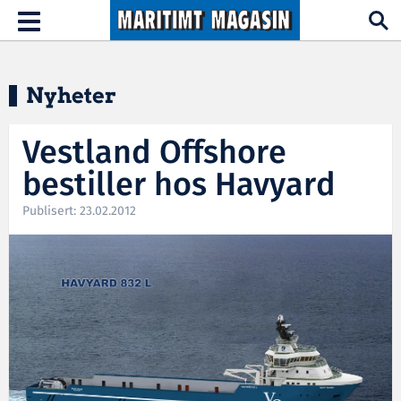
Hopp til hovedinnhold
Toggle
navigation
Nyheter
Vestland Offshore
bestiller hos Havyard
Publisert: 23.02.2012