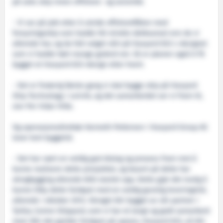
på seks skip innen offshore- og seismikk.
- Vi var på jakt etter å utvide offshoreflåten med
forsyningsskip som hadde litt mindre dekksareal enn de vi
allerede har, og da falt valget vårt på Havyard 832 L-designet
som vi hadde hørt mange godord om. Så er planen også å få
bygget et Havyard 833-design etter hvert.
- Det er forøvrig første gang vi skal bygge skip på Havyard
Ship Technology i Leirvik, og det samarbeidet ser vi fram til,
sier Per Vidar Hille.
Og operasjonsdirektør Kenneth Pettersen i Havyard Group AS
lover kort byggetid.
- Det har vært en veldig god dialog og prosess fram mot å
kunne realisere dette prosjektet, og basert på dette har
skrogbygging allerede blitt startet opp. Dette gjør det mulig å
kunne tilby dette fartøyet med en veldig gunstig leveringstid,
allerede i oktober 2012. Skroget blir bygget av vår partner i
Tyrkia; Cemre Shipyard, som vi har et langt og godt samarbeid
med. Når det gjelder fartøyet på opsjon, Havyard 833, så blir