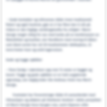
– Gode kontakter og referanser, både innen tradisjonelt
fiskeri og også havbruk, gjør at vi har flere ben å stå på.
Videre er den faglige utviklingskrafta fra miljøet i Marin
Design meget viktig for oss med tanke på en kombinasjon av
fleksibilitet og kvalitet, sier Nordheim med visning til båten
som blant annet har vel 50 kvadratmeter dekksplass, 32
tonn/meter kran og solid lagervolum.
Gode og trygge sjøbåter
– Flere fartøy i størrelsen opp mot 15 meter er bygget og
levert. Trygge og gode sjøbåter er en helt avgjørende
egenskap, sier daglig leder Ole Andreas Holm hos Marin
Design.
Foretaket har forventninger både til samarbeidet med
Viknaslipen og aktøren på Shetland. Konkret i dette prosjektet
vil Marin Design heve baugen noe, samt tilpasse ulike