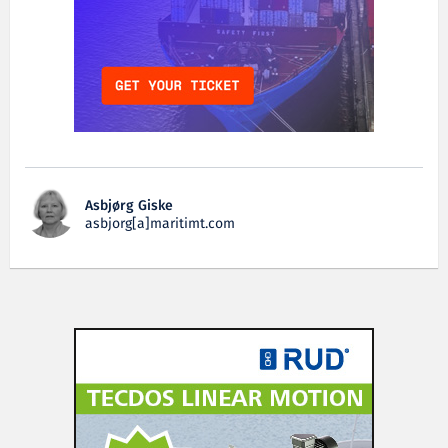
Asbjørg Giske
asbjorg[a]maritimt.com