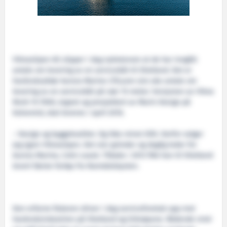
Viknaslipen AS slipper i dag nyhetenom at de har inngått
avtale om levering av en servicebåt til Shetland. Det er
havbruksaktør Aurora Marine LTD,som sist uke avtale om
levering av en servicebåt på nær 15 meter. Versjonen av Vikna
Work 15-7000, tegnet og prosjektert av Marin Design på
Kolvereid, skal leveres i april 2016.
– Design og byggekvalitet. Og ikke minst tillit. Derfor velger
jeg igjen Viknaslipen. Det sier gründer og daglig leder for
Aurora Marine, Colin Leask. Tilbake i 2012 fikk han til Shetland
levert første fartøy fra Namdalskysten.
Den erfarne fiskeren driver i dag serviceforetak opp mot
havbruksindustrien på Shetland og Orknøyene. Rådende vind-