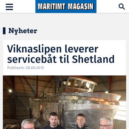
Hopp til hovedinnhold
Toggle
navigation
Nyheter
Viknaslipen leverer
servicebåt til Shetland
Publisert: 28.09.2015