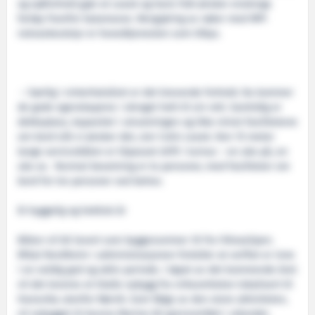
og sjøforhold gjør at Leask og hans folk ønsker enskrogs
fartøy framfor katamaran. Rengjøring av nøter med MPI
notvaskeutstyr er hovedtjenesten som tilbys.
– Særlig i vinterhalvåret er det krevende forhold. Da kommer
de gode egenskapene i skroget helt til sin rett. Samtidig er
dekksplass, kapasitet i utrustningen og ikke minst fasilitetene
om bord slik vi ønsker det, sier Colin Leask. Den 15 meter
lange servicebåten er tilpasset drift i turnus – en uke på, en
uke av. Normal besetning er to personer, med fasiliteter om
bord for tre personer ved behov.
Et hyggelig og hektisk år
Båten vil bli levert som byggenummer 35 fra Viknaslipen.
Mikal Nordheim i administrasjonen forteller at verftet er inne
i en veldig god og aktiv periode. I løpet av det kommende året
vil det leveres et titalls nybygg fra virksomheten lokalisert til
Hansvika utenfor Rørvik. Som følge av den store aktiviteten,
vil nybygget til Aurora Marine bli gjennomført i utlandet.