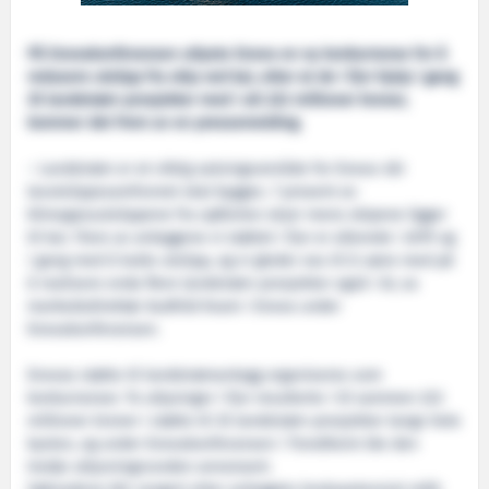
På Enovakonferansen utlyste Enova en ny konkurranse for å
redusere utslipp fra skip ved kai, etter at de i fjor hjalp i gang
35 landstrøm-prosjekter med i alt 222 millioner kroner,
kommer det frem av en pressemelding.
– Landstrøm er et viktig satsingsområde for Enova når
lavutslippssamfunnet skal bygges. 7 prosent av
klimagassutslippene fra sjøfarten skjer mens skipene ligger
til kai. Flere av anleggene vi støttet i fjor er allerede i drift og
i gang med å kutte utslipp, og vi gleder oss til å være med på
å realisere enda flere landstrøm-prosjekter også i år, sa
markedsdirektør Audhild Kvam i Enova under
Enovakonferansen.
Enovas støtte til landstrømanlegg organiseres som
konkurranser. To utlysinger i fjor resulterte i til sammen 222
millioner kroner i støtte til 35 landstrøm-prosjekter langs hele
kysten, og under Enovakonferansen i Trondheim ble den
tredje utlysningsrunden annonsert.