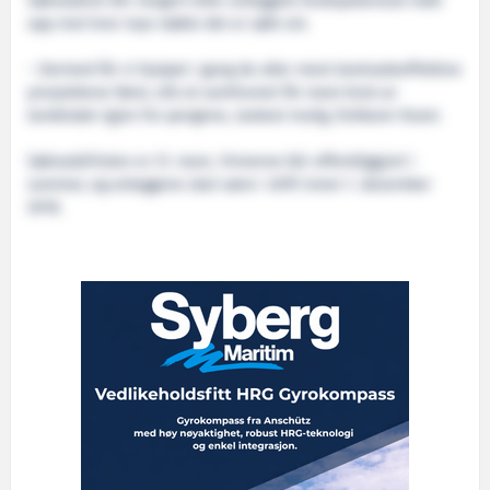
Søknadene blir rangert etter anleggets brukspotensial målt
opp mot hvor mye støtte det er søkt om.
– Dermed får vi hjulpet i gang de aller mest kostnadseffektive
prosjektene først, slik at samfunnet får mest bruk av
landstrøm igjen for pengene, raskest mulig, forklarer Kvam.
Søknadsfristen er 31. mars. Vinnerne blir offentliggjort i
sommer, og anleggene skal være i drift innen 1. desember
2018.