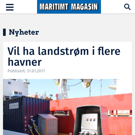
Hopp til hovedinnhold
Toggle
navigation
Nyheter
Vil ha landstrøm i flere
havner
Publisert: 31.01.2017