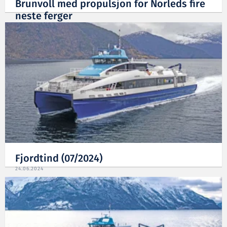
Brunvoll med propulsjon for Norleds fire
neste ferger
19.08.2024
Fjordtind (07/2024)
24.06.2024