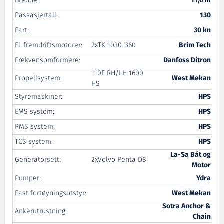
Bredde:
11,0 m
Passasjertall:
130
Fart:
30 kn
El-fremdriftsmotorer:
2xTK 1030-360
Brim Tech
Frekvensomformere:
Danfoss Ditron
110F RH/LH 1600
Propellsystem:
West Mekan
HS
Styremaskiner:
HPS
EMS system:
HPS
PMS system:
HPS
TCS system:
HPS
La-Sa Båt og
Generatorsett:
2xVolvo Penta D8
Motor
Pumper:
Ydra
Fast fortøyningsutstyr:
West Mekan
Sotra Anchor &
Ankerutrustning:
Chain