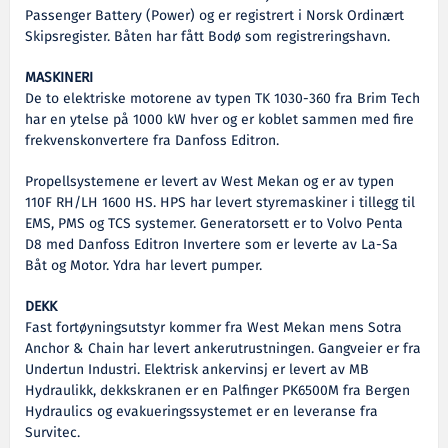
Passenger Battery (Power) og er registrert i Norsk Ordinært
Skipsregister. Båten har fått Bodø som registreringshavn.
MASKINERI
De to elektriske motorene av typen TK 1030-360 fra Brim Tech
har en ytelse på 1000 kW hver og er koblet sammen med fire
frekvenskonvertere fra Danfoss Editron.
Propellsystemene er levert av West Mekan og er av typen
110F RH/LH 1600 HS. HPS har levert styremaskiner i tillegg til
EMS, PMS og TCS systemer. Generatorsett er to Volvo Penta
D8 med Danfoss Editron Invertere som er leverte av La-Sa
Båt og Motor. Ydra har levert pumper.
DEKK
Fast fortøyningsutstyr kommer fra West Mekan mens Sotra
Anchor & Chain har levert ankerutrustningen. Gangveier er fra
Undertun Industri. Elektrisk ankervinsj er levert av MB
Hydraulikk, dekkskranen er en Palfinger PK6500M fra Bergen
Hydraulics og evakueringssystemet er en leveranse fra
Survitec.