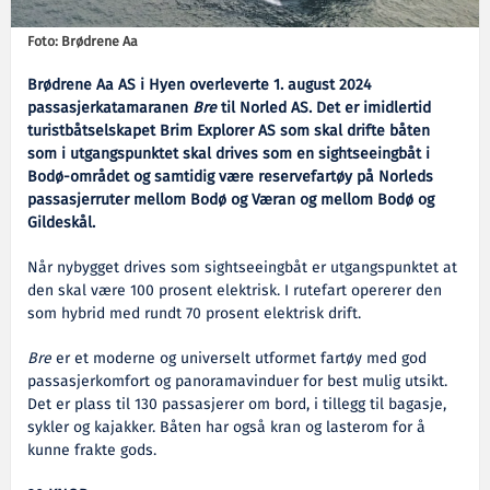
Foto: Brødrene Aa
Brødrene Aa AS i Hyen overleverte 1. august 2024
passasjerkatamaranen
Bre
til Norled AS. Det er imidlertid
turistbåtselskapet Brim Explorer AS som skal drifte båten
som i utgangspunktet skal drives som en sightseeingbåt i
Bodø-området og samtidig være reservefartøy på Norleds
passasjerruter mellom Bodø og Væran og mellom Bodø og
Gildeskål.
Når nybygget drives som sightseeingbåt er utgangspunktet at
den skal være 100 prosent elektrisk. I rutefart opererer den
som hybrid med rundt 70 prosent elektrisk drift.
Bre
er et moderne og universelt utformet fartøy med god
passasjerkomfort og panoramavinduer for best mulig utsikt.
Det er plass til 130 passasjerer om bord, i tillegg til bagasje,
sykler og kajakker. Båten har også kran og lasterom for å
kunne frakte gods.