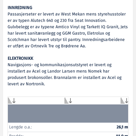
INNREDNING
Passasjerseter er levert av West Mekan mens styrehusstoler
er av typen Alutech 640 og 230 fra Seat Innovation.
Gulvbelegg er av typene Amtico Vinyl og Tarkett IQ Granit, Jets
har levert sanitæranlegg og GGM Gastro, Eletrolux og
Scotchman har levert utstyr til pantry. Innredningsarbeidene
er utført av Ortnevik Tre og Brødrene Aa.
ELEKTRONIKK
Navigasjons- og kommunikasjonsutstyret er levert og
installert av Acel og Landor Larsen mens Nomek har
produsert brokonsoller. Brannalarm er installert av Acel og
levert av Nortronik.
Lengde o.a.:
26,1 m