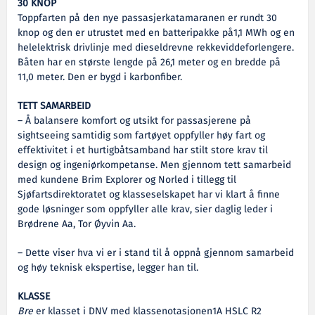
30 KNOP
Toppfarten på den nye passasjerkatamaranen er rundt 30
knop og den er utrustet med en batteripakke på1,1 MWh og en
helelektrisk drivlinje med dieseldrevne rekkeviddeforlengere.
Båten har en største lengde på 26,1 meter og en bredde på
11,0 meter. Den er bygd i karbonfiber.
TETT SAMARBEID
– Å balansere komfort og utsikt for passasjerene på
sightseeing samtidig som fartøyet oppfyller høy fart og
effektivitet i et hurtigbåtsamband har stilt store krav til
design og ingeniørkompetanse. Men gjennom tett samarbeid
med kundene Brim Explorer og Norled i tillegg til
Sjøfartsdirektoratet og klasseselskapet har vi klart å finne
gode løsninger som oppfyller alle krav, sier daglig leder i
Brødrene Aa, Tor Øyvin Aa.
– Dette viser hva vi er i stand til å oppnå gjennom samarbeid
og høy teknisk ekspertise, legger han til.
KLASSE
Bre
er klasset i DNV med klassenotasjonen1A HSLC R2