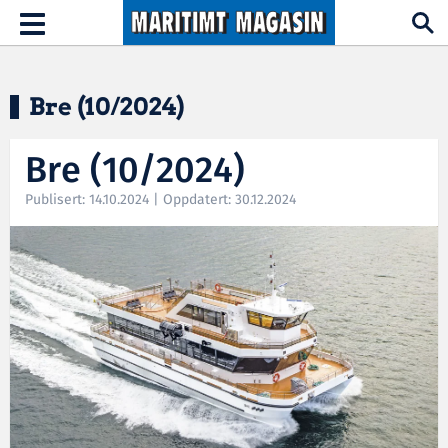
Hopp til hovedinnhold
Toggle
navigation
Bre (10/2024)
Bre (10/2024)
Publisert: 14.10.2024 | Oppdatert: 30.12.2024