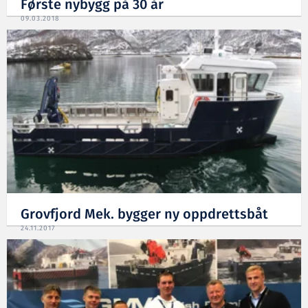
Første nybygg på 30 år
09.03.2018
Grovfjord Mek. bygger ny oppdrettsbåt
24.11.2017