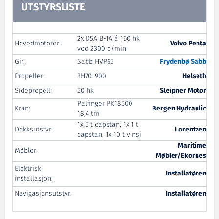
UTSTYRSLISTE
2x D5A B-TA á 160 hk
Hovedmotorer:
Volvo Penta
ved 2300 o/min
Gir:
Sabb HVP65
Frydenbø Sabb
Propeller:
3H70-900
Helseth
Sidepropell:
50 hk
Sleipner Motor
Palfinger PK18500
Kran:
Bergen Hydraulic
18,4 tm
1x 5 t capstan, 1x 1 t
Dekksutstyr:
Lorentzen
capstan, 1x 10 t vinsj
Maritime
Møbler:
Møbler/Ekornes
Elektrisk
Installatøren
installasjon:
Navigasjonsutstyr:
Installatøren