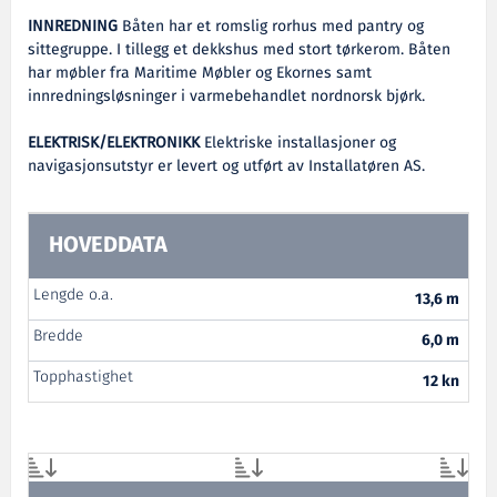
INNREDNING
Båten har et romslig rorhus med pantry og
sittegruppe. I tillegg et dekkshus med stort tørkerom. Båten
har møbler fra Maritime Møbler og Ekornes samt
innredningsløsninger i varmebehandlet nordnorsk bjørk.
ELEKTRISK/ELEKTRONIKK
Elektriske installasjoner og
navigasjonsutstyr er levert og utført av Installatøren AS.
HOVEDDATA
Lengde o.a.
13,6 m
Bredde
6,0 m
Topphastighet
12 kn