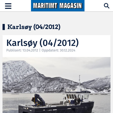
Hopp til hovedinnhold
Toggle
navigation
Karlsøy (04/2012)
Karlsøy (04/2012)
Publisert: 13.04.2012 | Oppdatert: 30.12.2024