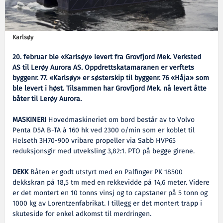
Karlsøy
20. februar ble «Karlsøy» levert fra Grovfjord Mek. Verksted
AS til Lerøy Aurora AS. Oppdrettskatamaranen er verftets
byggenr. 77. «Karlsøy» er søsterskip til byggenr. 76 «Håja» som
ble levert i høst. Tilsammen har Grovfjord Mek. nå levert åtte
båter til Lerøy Aurora.
MASKINERI
Hovedmaskineriet om bord består av to Volvo
Penta D5A B-TA á 160 hk ved 2300 o/min som er koblet til
Helseth 3H70-900 vribare propeller via Sabb HVP65
reduksjonsgir med utveksling 3,82:1. PTO på begge girene.
DEKK
Båten er godt utstyrt med en Palfinger PK 18500
dekkskran på 18,5 tm med en rekkevidde på 14,6 meter. Videre
er det montert en 10 tonns vinsj og to capstaner på 5 tonn og
1000 kg av Lorentzenfabrikat. I tillegg er det montert trapp i
skuteside for enkel adkomst til merdringen.