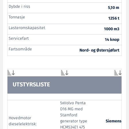
Dybde i riss
5,10 m
Tonnasje
1256 t
Lasteromskapasitet
1000 m3
Servicefart
14 knop
Fartsområde
Nord- og Østersjøfart
UTSTYRSLISTE
5xVolvo Penta
D16 MG med
Stamford
Hovedmotor
generator type
Siemens
dieselelektrisk:
HCM534E1 475