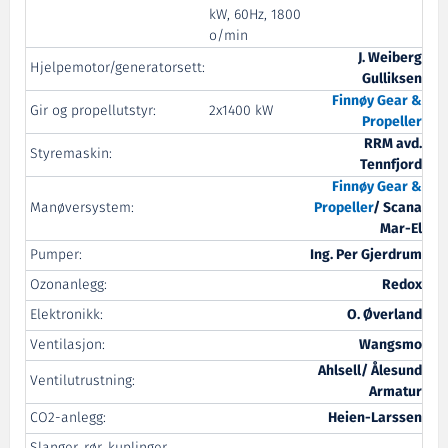
kW, 60Hz, 1800
o/min
J. Weiberg
Hjelpemotor/generatorsett:
Gulliksen
Finnøy Gear &
Gir og propellutstyr:
2x1400 kW
Propeller
RRM avd.
Styremaskin:
Tennfjord
Finnøy Gear &
Manøversystem:
Propeller
/ Scana
Mar-El
Pumper:
Ing. Per Gjerdrum
Ozonanlegg:
Redox
Elektronikk:
O. Øverland
Ventilasjon:
Wangsmo
Ahlsell/ Ålesund
Ventilutrustning:
Armatur
CO2-anlegg:
Heien-Larssen