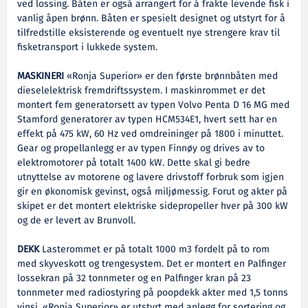
ved lossing. Båten er også arrangert for å frakte levende fisk i
vanlig åpen brønn. Båten er spesielt designet og utstyrt for å
tilfredstille eksisterende og eventuelt nye strengere krav til
fisketransport i lukkede system.
MASKINERI
«Ronja Superior» er den første brønnbåten med
dieselelektrisk fremdriftssystem. I maskinrommet er det
montert fem generatorsett av typen Volvo Penta D 16 MG med
Stamford generatorer av typen HCM534E1, hvert sett har en
effekt på 475 kW, 60 Hz ved omdreininger på 1800 i minuttet.
Gear og propellanlegg er av typen Finnøy og drives av to
elektromotorer på totalt 1400 kW. Dette skal gi bedre
utnyttelse av motorene og lavere drivstoff forbruk som igjen
gir en økonomisk gevinst, også miljømessig. Forut og akter på
skipet er det montert elektriske sidepropeller hver på 300 kW
og de er levert av Brunvoll.
DEKK
Lasterommet er på totalt 1000 m3 fordelt på to rom
med skyveskott og trengesystem. Det er montert en Palfinger
lossekran på 32 tonnmeter og en Palfinger kran på 23
tonnmeter med radiostyring på poopdekk akter med 1,5 tonns
vinsj. «Ronja Superior» er utstyrt med anlegg for sortering og