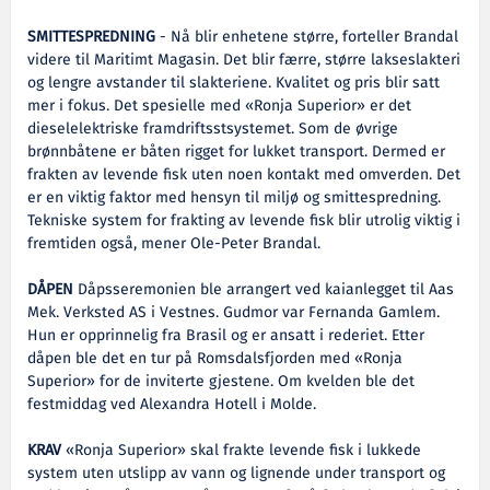
SMITTESPREDNING
- Nå blir enhetene større, forteller Brandal
videre til Maritimt Magasin. Det blir færre, større lakseslakteri
og lengre avstander til slakteriene. Kvalitet og pris blir satt
mer i fokus. Det spesielle med «Ronja Superior» er det
dieselelektriske framdriftsstsystemet. Som de øvrige
brønnbåtene er båten rigget for lukket transport. Dermed er
frakten av levende fisk uten noen kontakt med omverden. Det
er en viktig faktor med hensyn til miljø og smittespredning.
Tekniske system for frakting av levende fisk blir utrolig viktig i
fremtiden også, mener Ole-Peter Brandal.
DÅPEN
Dåpsseremonien ble arrangert ved kaianlegget til Aas
Mek. Verksted AS i Vestnes. Gudmor var Fernanda Gamlem.
Hun er opprinnelig fra Brasil og er ansatt i rederiet. Etter
dåpen ble det en tur på Romsdalsfjorden med «Ronja
Superior» for de inviterte gjestene. Om kvelden ble det
festmiddag ved Alexandra Hotell i Molde.
KRAV
«Ronja Superior» skal frakte levende fisk i lukkede
system uten utslipp av vann og lignende under transport og