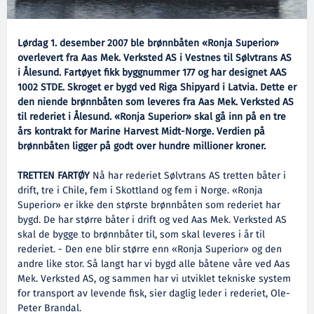
Lørdag 1. desember 2007 ble brønnbåten «Ronja Superior»
overlevert fra Aas Mek. Verksted AS i Vestnes til Sølvtrans AS
i Ålesund. Fartøyet fikk byggnummer 177 og har designet AAS
1002 STDE. Skroget er bygd ved Riga Shipyard i Latvia. Dette er
den niende brønnbåten som leveres fra Aas Mek. Verksted AS
til rederiet i Ålesund. «Ronja Superior» skal gå inn på en tre
års kontrakt for Marine Harvest Midt-Norge. Verdien på
brønnbåten ligger på godt over hundre millioner kroner.
TRETTEN FARTØY
Nå har rederiet Sølvtrans AS tretten båter i
drift, tre i Chile, fem i Skottland og fem i Norge. «Ronja
Superior» er ikke den største brønnbåten som rederiet har
bygd. De har større båter i drift og ved Aas Mek. Verksted AS
skal de bygge to brønnbåter til, som skal leveres i år til
rederiet. - Den ene blir større enn «Ronja Superior» og den
andre like stor. Så langt har vi bygd alle båtene våre ved Aas
Mek. Verksted AS, og sammen har vi utviklet tekniske system
for transport av levende fisk, sier daglig leder i rederiet, Ole-
Peter Brandal.