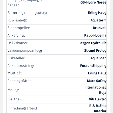
Slanger, rør, kuplinger,
GS-Hydro Norge
flenser:
Brann- og redningsutstyr:
Erling Haug
RSW-anlegg:
Aquaterm
Sidepropeller:
Brunvoll
Ankervinsj:
Rapp Hydema
Dekkskraner:
Bergen Hydraulic
Vakuumpumpeanlegg:
Strand Prolog
Fisketeller:
AquaScan
Ankerutrustning:
Fossen Shipping
MOB-båt:
Erling Haug
Redningsflåter:
Mare Safety
International,
Maling:
Roja
Elektrisk:
Vik Elektro
R & M Ship
Innredningsarbeid:
Interior