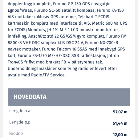
doppler logg komplett, Furuno GP-150 GPS navigatør
Egnos/Waas, Furuno SC-50 satelitt kompass, Furuno FA-150
AIS mottaker inklusiv GPS antenne, Telchart T ECDIS
kartmaskin komplett med interface til AIS, Metric 600 Va UPS
for ECDIS/Monitors, JH 19” M E 1 LCD industri monitor for
innfelling, Anschütz std 22 GS/GSM gyro komplett, Furuno FM
8800-S VHF DSC simplex kl B DSC 24 V, Furuno NX-700-B
navtex mottaker, Furuno Felcom 16 SSAS med innebygd GPS
kort, Furuno FS-1570 MF-HF-DSC SSB radiostasjon, Jotron
Tron40S friflyt med brakett FB-4 på styrehus tak.
Underholdningsmaskiner som tv og radio er levert etter
avtale med Radio/TV Service.
HOVEDDATA
Lengde o.a.
57,07 m
Lengde p.p.
51,44 m
Bredde
12,00 m