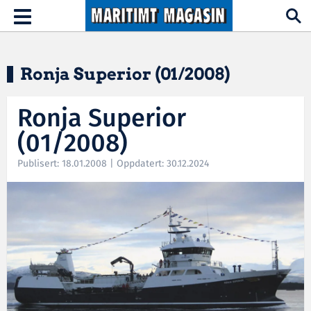
Hopp til hovedinnhold
Toggle
navigation
Ronja Superior (01/2008)
Ronja Superior
(01/2008)
Publisert: 18.01.2008 | Oppdatert: 30.12.2024