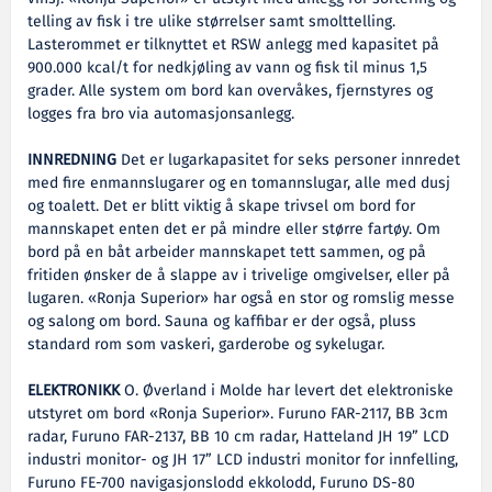
telling av fisk i tre ulike størrelser samt smolttelling.
Lasterommet er tilknyttet et RSW anlegg med kapasitet på
900.000 kcal/t for nedkjøling av vann og fisk til minus 1,5
grader. Alle system om bord kan overvåkes, fjernstyres og
logges fra bro via automasjonsanlegg.
INNREDNING
Det er lugarkapasitet for seks personer innredet
med fire enmannslugarer og en tomannslugar, alle med dusj
og toalett. Det er blitt viktig å skape trivsel om bord for
mannskapet enten det er på mindre eller større fartøy. Om
bord på en båt arbeider mannskapet tett sammen, og på
fritiden ønsker de å slappe av i trivelige omgivelser, eller på
lugaren. «Ronja Superior» har også en stor og romslig messe
og salong om bord. Sauna og kaffibar er der også, pluss
standard rom som vaskeri, garderobe og sykelugar.
ELEKTRONIKK
O. Øverland i Molde har levert det elektroniske
utstyret om bord «Ronja Superior». Furuno FAR-2117, BB 3cm
radar, Furuno FAR-2137, BB 10 cm radar, Hatteland JH 19” LCD
industri monitor- og JH 17” LCD industri monitor for innfelling,
Furuno FE-700 navigasjonslodd ekkolodd, Furuno DS-80