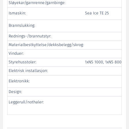
Sløyekar/garnrenne/garnbinge:
M
Ismaskin:
Sea Ice TE 25
Int
Brannslukking:
Bra
Rednings-/brannutstyr:
E
Materialbestkyttelse/dekksbelegg/skrog:
Vinduer:
Styrehusstoler:
1xNS 1000, 1xNS 800
Elektrisk installasjon:
Elektronikk:
W
Design:
Mar
Leggerull/nothaler:
H