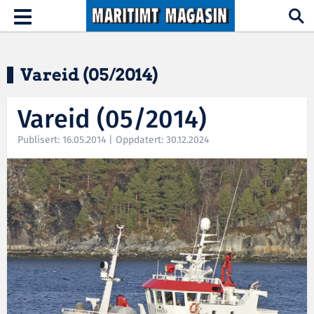
Hopp til hovedinnhold
Toggle
navigation
Vareid (05/2014)
Vareid (05/2014)
Publisert: 16.05.2014 | Oppdatert: 30.12.2024