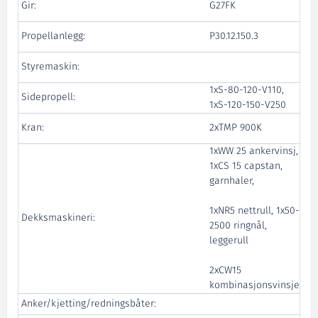
Gir:
G27FK
&
F
Propellanlegg:
P30.12.150.3
&
Styremaskin:
1xS-80-120-V110,
Sidepropell:
1xS-120-150-V250
H
Kran:
2xTMP 900K
1xWW 25 ankervinsj,
1xCS 15 capstan,
garnhaler,
1xNR5 nettrull, 1x50-
Dekksmaskineri:
2500 ringnål,
H
leggerull
2xCW15
kombinasjonsvinsjer
Anker/kjetting/redningsbåter:
E