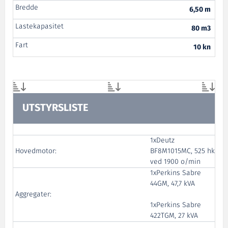
Bredde
6,50 m
Lastekapasitet
80 m3
Fart
10 kn
UTSTYRSLISTE
1xDeutz
Hovedmotor:
BF8M1015MC, 525 hk
ved 1900 o/min
1xPerkins Sabre
44GM, 47,7 kVA
Aggregater:
1xPerkins Sabre
422TGM, 27 kVA
F