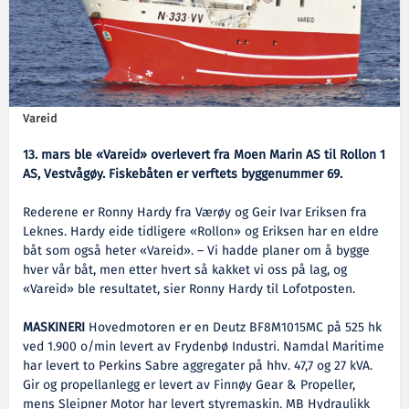
Vareid
13. mars ble «Vareid» overlevert fra Moen Marin AS til Rollon 1
AS, Vestvågøy. Fiskebåten er verftets byggenummer 69.
Rederene er Ronny Hardy fra Værøy og Geir Ivar Eriksen fra
Leknes. Hardy eide tidligere «Rollon» og Eriksen har en eldre
båt som også heter «Vareid». – Vi hadde planer om å bygge
hver vår båt, men etter hvert så kakket vi oss på lag, og
«Vareid» ble resultatet, sier Ronny Hardy til Lofotposten.
MASKINERI
Hovedmotoren er en Deutz BF8M1015MC på 525 hk
ved 1.900 o/min levert av Frydenbø Industri. Namdal Maritime
har levert to Perkins Sabre aggregater på hhv. 47,7 og 27 kVA.
Gir og propellanlegg er levert av Finnøy Gear & Propeller,
mens Sleipner Motor har levert styremaskin. MB Hydraulikk