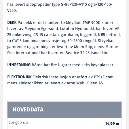
har levert sidepropeller type S-80-120-V110 og S-120-150-
V250.
DEKK
På dekk er det montert to Meydam TMP 900K kraner
levert av Meydam Egersund. Lofoten Hydraulikk har levert AE
25 ankervinsj, CS 15 capstan, garnhaler, leggerull, NR5 nettrull,
to CW15 kombinasjonsvinsjer og 50-2500 ringnål. Sløyekar,
garnrenne og garnbinge er levert av Moen Slip, mens Marine
Fish International har levert en Sea Ice TE 25 ismaskin.
INNREDNING
Båten har fire lugarer med seks køyeplasser.
ELEKTRONIKK
Elektrisk installasjon er utført av PTS/Elcom,
mens elektronikken er levert av Arne Wahl Olsen AS.
HOVEDDATA
Lengde o.a.
14,99 m