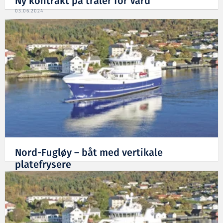
Ny kontrakt på tråler for Vard
03.06.2024
Nord-Fugløy – båt med vertikale
platefrysere
16.01.2024