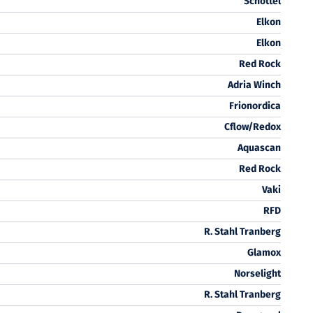
Schottel
Elkon
Elkon
Red Rock
Adria Winch
Frionordica
Cflow/Redox
Aquascan
Red Rock
Vaki
RFD
R. Stahl Tranberg
Glamox
Norselight
R. Stahl Tranberg