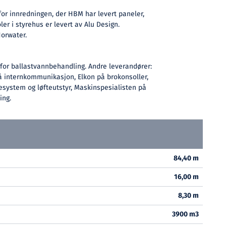
for innredningen, der HBM har levert paneler,
er i styrehus er levert av Alu Design.
orwater.
for ballastvannbehandling. Andre leverandører:
på internkommunikasjon, Elkon på brokonsoller,
esystem og løfteutstyr, Maskinspesialisten på
ing.
84,40 m
16,00 m
8,30 m
3900 m3