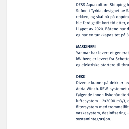
DESS Aquaculture Shipping ha
Sefine i Tyrkia, designet av 
rekken, og skal nå på oppdra
ble ferdigstilt kort tid ette
i løpet av 2020. Båtene har d
og har en tankkapasitet på 3
MASKINERI
Yanmar har levert et genera
kW hver, er levert fra Schott
og elektriske startere til thr
DEKK
Diverse kraner på dekk er le
Adria Winch. RSW-systemet er
følgende innen fiskehåndteri
luftesystem – 2x2000 m3/t, 
filtersystem med trommelfilt
vaskesystem, desinfisering –
systemintegrasjon.