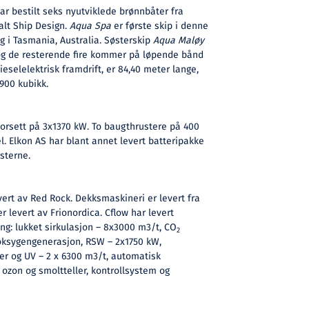
r bestilt seks nyutviklede brønnbåter fra
Salt Ship Design.
Aqua Spa
er første skip i denne
g i Tasmania, Australia. Søsterskip
Aqua Maløy
r, og de resterende fire kommer på løpende bånd
ieselelektrisk framdrift, er 84,40 meter lange,
900 kubikk.
torsett på 3x1370 kW. To baugthrustere på 400
el. Elkon AS har blant annet levert batteripakke
usterne.
vert av Red Rock. Dekksmaskineri er levert fra
 levert av Frionordica. Cflow har levert
ng: lukket sirkulasjon – 8x3000 m3/t, CO
2
oksygengenerasjon, RSW – 2x1750 kW,
er og UV – 2 x 6300 m3/t, automatisk
 ozon og smoltteller, kontrollsystem og