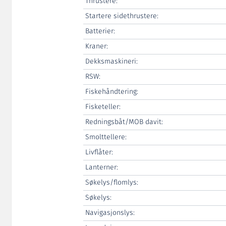
Thrustere:
Startere sidethrustere:
Batterier:
Kraner:
Dekksmaskineri:
RSW:
Fiskehåndtering:
Fisketeller:
Redningsbåt/MOB davit:
Smolttellere:
Livflåter:
Lanterner:
Søkelys/flomlys:
Søkelys:
Navigasjonslys: