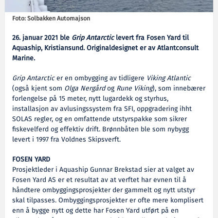
Foto: Solbakken Automajson
26. januar 2021 ble
Grip Antarctic
levert fra Fosen Yard til
Aquaship, Kristiansund. Originaldesignet er av Atlantconsult
Marine.
Grip Antarctic
er en ombygging av tidligere
Viking Atlantic
(også kjent som
Olga Nergård
og
Rune Viking
), som innebærer
forlengelse på 15 meter, nytt lugardekk og styrhus,
installasjon av avlusingssystem fra SFI, oppgradering ihht
SOLAS regler, og en omfattende utstyrspakke som sikrer
fiskevelferd og effektiv drift. Brønnbåten ble som nybygg
levert i 1997 fra Voldnes Skipsverft.
FOSEN YARD
Prosjektleder i Aquaship Gunnar Brekstad sier at valget av
Fosen Yard AS er et resultat av at verftet har evnen til å
håndtere ombyggingsprosjekter der gammelt og nytt utstyr
skal tilpasses. Ombyggingsprosjekter er ofte mere komplisert
enn å bygge nytt og dette har Fosen Yard utført på en