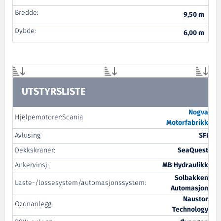
Bredde:
9,50 m
Dybde:
6,00 m
UTSTYRSLISTE
Nogva
Hjelpemotorer:Scania
Motorfabrikk
Avlusing
SFI
Dekkskraner:
SeaQuest
Ankervinsj:
MB Hydraulikk
Solbakken
Laste-/lossesystem/automasjonssystem:
Automasjon
Naustor
Ozonanlegg:
Technology