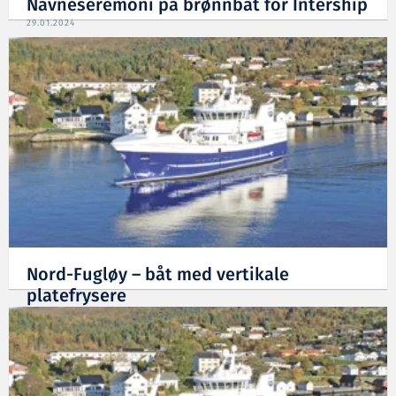
Navneseremoni på brønnbåt for Intership
29.01.2024
Nord-Fugløy – båt med vertikale
platefrysere
16.01.2024