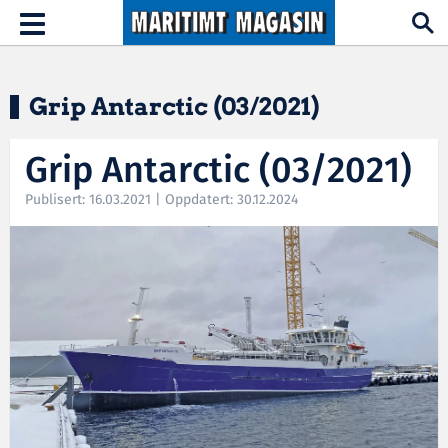
Hopp til hovedinnhold
Toggle
navigation
Grip Antarctic (03/2021)
Grip Antarctic (03/2021)
Publisert: 16.03.2021 | Oppdatert: 30.12.2024