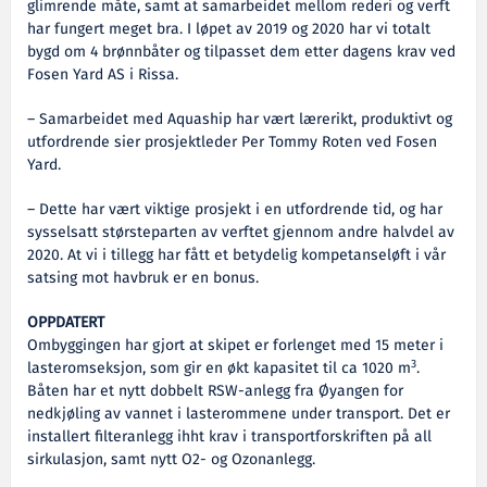
glimrende måte, samt at samarbeidet mellom rederi og verft
har fungert meget bra. I løpet av 2019 og 2020 har vi totalt
bygd om 4 brønnbåter og tilpasset dem etter dagens krav ved
Fosen Yard AS i Rissa.
– Samarbeidet med Aquaship har vært lærerikt, produktivt og
utfordrende sier prosjektleder Per Tommy Roten ved Fosen
Yard.
– Dette har vært viktige prosjekt i en utfordrende tid, og har
sysselsatt størsteparten av verftet gjennom andre halvdel av
2020. At vi i tillegg har fått et betydelig kompetanseløft i vår
satsing mot havbruk er en bonus.
OPPDATERT
Ombyggingen har gjort at skipet er forlenget med 15 meter i
3
lasteromseksjon, som gir en økt kapasitet til ca 1020 m
.
Båten har et nytt dobbelt RSW-anlegg fra Øyangen for
nedkjøling av vannet i lasterommene under transport. Det er
installert filteranlegg ihht krav i transportforskriften på all
sirkulasjon, samt nytt O2- og Ozonanlegg.