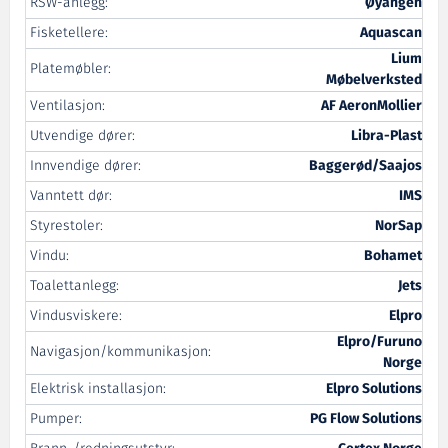
RSW-anlegg:
Øyangen
Fisketellere:
Aquascan
Lium
Platemøbler:
Møbelverksted
Ventilasjon:
AF AeronMollier
Utvendige dører:
Libra-Plast
Innvendige dører:
Baggerød/Saajos
Vanntett dør:
IMS
Styrestoler:
NorSap
Vindu:
Bohamet
Toalettanlegg:
Jets
Vindusviskere:
Elpro
Elpro/Furuno
Navigasjon/kommunikasjon:
Norge
Elektrisk installasjon:
Elpro Solutions
Pumper:
PG Flow Solutions