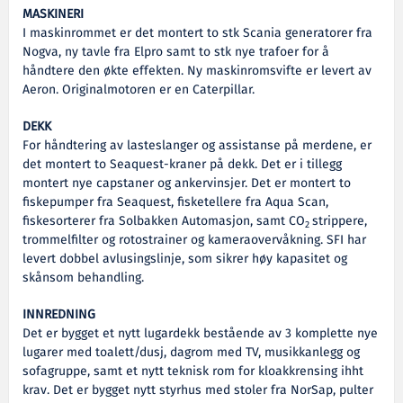
MASKINERI
I maskinrommet er det montert to stk Scania generatorer fra
Nogva, ny tavle fra Elpro samt to stk nye trafoer for å
håndtere den økte effekten. Ny maskinromsvifte er levert av
Aeron. Originalmotoren er en Caterpillar.
DEKK
For håndtering av lasteslanger og assistanse på merdene, er
det montert to Seaquest-kraner på dekk. Det er i tillegg
montert nye capstaner og ankervinsjer. Det er montert to
fiskepumper fra Seaquest, fisketellere fra Aqua Scan,
fiskesorterer fra Solbakken Automasjon, samt CO
strippere,
2
trommelfilter og rotostrainer og kameraovervåkning. SFI har
levert dobbel avlusingslinje, som sikrer høy kapasitet og
skånsom behandling.
INNREDNING
Det er bygget et nytt lugardekk bestående av 3 komplette nye
lugarer med toalett/dusj, dagrom med TV, musikkanlegg og
sofagruppe, samt et nytt teknisk rom for kloakkrensing ihht
krav. Det er bygget nytt styrhus med stoler fra NorSap, pulter