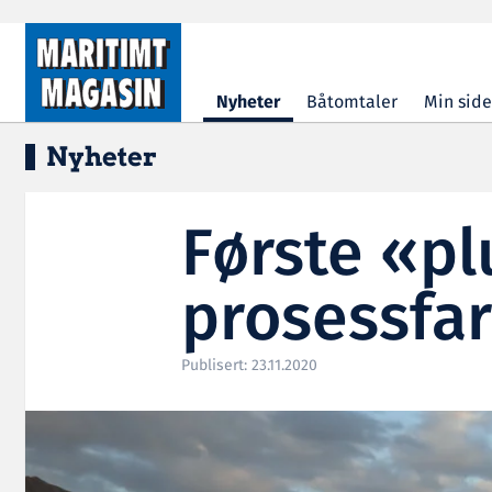
Hopp til hovedinnhold
Nyheter
Båtomtaler
Min side
Nyheter
Første «pl
prosessfar
Publisert: 23.11.2020