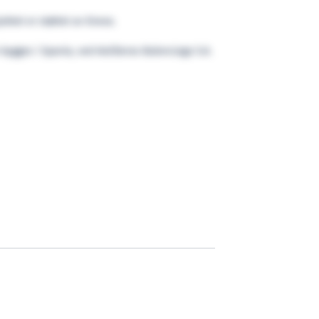
ektet er støttet av Enova.
bygges i Spania, ved Astilleros Balenciaga S.A.