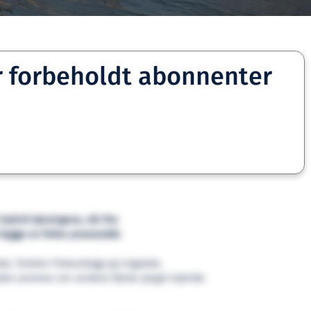
r forbeholdt abonnenter
ybrid-løsningene, når fire
 bygge en felles prosessbåt.
aks, Tombre Fiskeanlegg og Lingalaks
aks sammen om verdens første plugin hybride