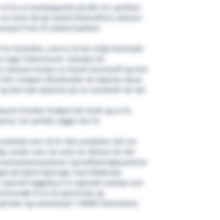
vil ha en lastekapasitet på 600 m3, og fisken
om bord. Det gir bedret fiskevelferd, redusert
ansport frem til slakteri/pakkeri.
for framtiden, med et så lite miljø-fotavtrykk
r Ingar Fiskerstrand i Samlaks AS.
å redusere bruken av fossilt brennstoff og med
 luft. Fartøyet tilfredsstiller de høyeste eksos-
og skal lade batteriet på ren vannkraft når det
sert hvordan fartøyet blir brukt og ut fra
sser oss perfekt, legger han til.
 markedet over 40 år. Våre produkter står om
øy verden over. De siste tre tiårene har det
 automasjonssystemer og kraftstyringssystemer
 også på hybrid-løsninger med tilhørende
 spesielt hyggelig at et regionalt selskap som
everandør til et så spennende og
r gründer og markedssjef i SMART Automation,