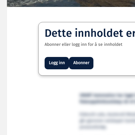
Dette innholdet e
Abonner eller logg inn for å se innholdet
Logg inn
Abonner
SMART Automation har laget h
fiskeoppdrettsselskap nå vil
Eidesvik Laks, Austevoll Mel
går gjennom selskapet Saml
prosessfartøy.