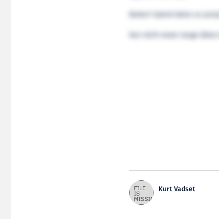
Batteri-hybrid delen av prosj
Den 49,70 meter lange båten 
Kurt Vadset