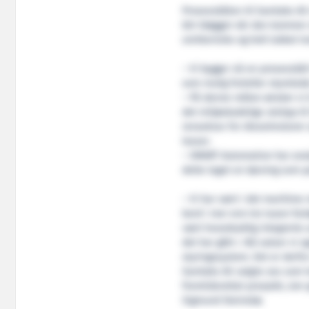
Prosessbåten til Samlaks AS 
blir bløgget når den kommer 
smitterisiko og helt lukket tr
– Vi bygger nå en prosessbåt 
som mulig forteller styrelede
– På denne måten ønsker vi 
det miljøskadelige utslipp til
rensekrav for dieselmotorer 
losser.
– SMART Automation har analy
dette laget en løsning som pa
– Vi har vært i det maritime
bord i mer enn tre tusen fart
vært hovedsaklig integrerte
det har gått i. Nå satser vi
styringssystem. Det er derfor
Samlaks AS valgte oss som l
fremtidsrettet prosjekt, sie
Sigmund Steinsbø.