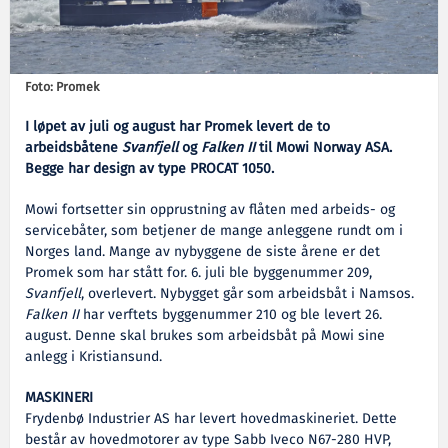
Foto: Promek
I løpet av juli og august har Promek levert de to
arbeidsbåtene
Svanfjell
og
Falken II
til Mowi Norway ASA.
Begge har design av type PROCAT 1050.
Mowi fortsetter sin opprustning av flåten med arbeids- og
servicebåter, som betjener de mange anleggene rundt om i
Norges land. Mange av nybyggene de siste årene er det
Promek som har stått for. 6. juli ble byggenummer 209,
Svanfjell
, overlevert. Nybygget går som arbeidsbåt i Namsos.
Falken II
har verftets byggenummer 210 og ble levert 26.
august. Denne skal brukes som arbeidsbåt på Mowi sine
anlegg i Kristiansund.
MASKINERI
Frydenbø Industrier AS har levert hovedmaskineriet. Dette
består av hovedmotorer av type Sabb Iveco N67-280 HVP,