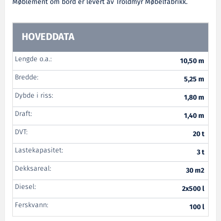
Møblement om bord er levert av Troldmyr Møbelfabrikk.
HOVEDDATA
Lengde o.a.:
10,50 m
Bredde:
5,25 m
Dybde i riss:
1,80 m
Draft:
1,40 m
DVT:
20 t
Lastekapasitet:
3 t
Dekksareal:
30 m2
Diesel:
2x500 l
Ferskvann:
100 l