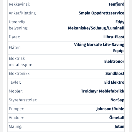
Rekkevinsj:
Tenfjord
Anker/kjetting:
Smøla Oppdrettsservice
Utvendig
Edøy
belysning:
Mekaniske/Solhaug/Luminell
Dører:
Libra-Plast
Viking Norsafe Life-Saving
Flåter:
Equip.
Elektrisk
Elektronor
installasjon:
Elektronikk:
Sandblost
Tavler:
Eid Elektro
Møbler:
Troldmyr Møblefabrikk
Styrehusstoler:
NorSap
Pumper:
Johnson/Ruhle
Vinduer:
Ömetall
Maling:
Jotun