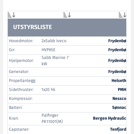
UTSTYRSLISTE
Hovedmotor:
2xSabb Iveco
Frydenbø
Gir:
HVP65E
Frydenbø
Sabb Marine 7
Hjelpemotor:
Frydenbø
kW
Generator:
Frydenbø
Propellanlegg:
Helseth
Sidethruster:
1x20 hk
PMH
Kompressor:
Nessco
Batteri:
Sønnac
Palfinger
Kran:
Bergen Hydraulic
PK11001(M)
Capstaner:
Tenfjord