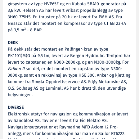
girsystem av type HVP65E og en Kubota SBA10-generator på
3,6 kW. Helseth AS har levert vribart propellanlegg av type
3H60-775HS. En thruster på 20 hk er levert fra PMH AS. Fra
Nessco står det montert en kompressor av type CT 6B 23HA
3
på 3,5 m
- 8 BAR.
DEKK
På dekk står det montert en Palfinger-kran av type
PK1101(M)G på 9,5 tm, levert av Bergen Hydraulic. Tenfjord har
levert to capstaner, en N300-2000kg, og en N300-3000kg. For
Falken II
sin del, er det montert en capstan av type N300-
3000kg, samt en rekkevinsj av type HSE 300. Anker og kjetting
kommer fra Smøla Oppdrettsservice AS. Edøy Mekaniske AS,
O.S. Solhaug AS og Luminell AS har bidratt til den utvendige
belysningen.
DIVERSE
Elektronisk utstyr for navigasjon og kommunikasjon er levert
av Sandblost AS. Tavler er levert fra Eid Elektro AS.
Navigasjonsutstyret er et Raymarine MFD Axiom 12 Pro-
anlegg, mens for kommunikasjon har man en Sailor RT6222.