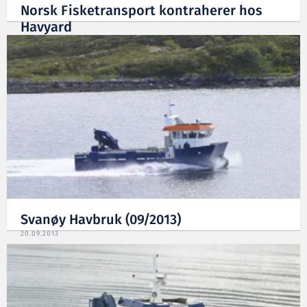
Norsk Fisketransport kontraherer hos
Havyard
17.12.2013
Svanøy Havbruk (09/2013)
20.09.2013