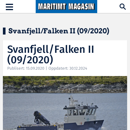
Hopp til hovedinnhold
Toggle
navigation
Svanfjell/Falken II (09/2020)
Svanfjell/Falken II
(09/2020)
Publisert: 15.09.2020 | Oppdatert: 30.12.2024