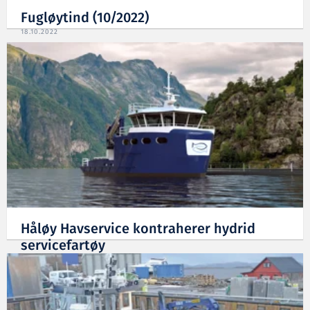
Fugløytind (10/2022)
18.10.2022
Håløy Havservice kontraherer hydrid
servicefartøy
22.06.2022