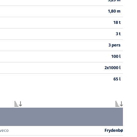
1,80 m
18 t
3 t
3 pers
100 l
2x1000 l
65 l
Iveco
Frydenbø