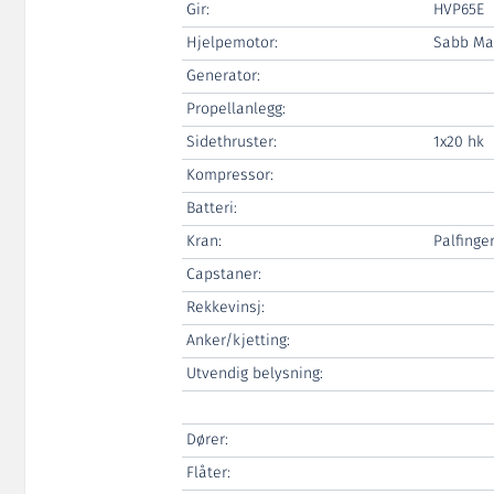
Gir:
HVP65E
Hjelpemotor:
Sabb Ma
Generator:
Propellanlegg:
Sidethruster:
1x20 hk
Kompressor:
Batteri:
Kran:
Palfinge
Capstaner:
Rekkevinsj:
Anker/kjetting:
Utvendig belysning:
Dører:
Flåter: