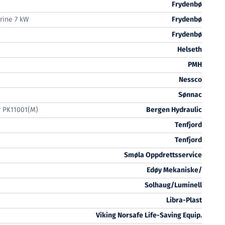
Frydenbø
rine 7 kW
Frydenbø
Frydenbø
Helseth
PMH
Nessco
Sønnac
r PK11001(M)
Bergen Hydraulic
Tenfjord
Tenfjord
Smøla Oppdrettsservice
Edøy Mekaniske/
Solhaug/Luminell
Libra-Plast
Viking Norsafe Life-Saving Equip.