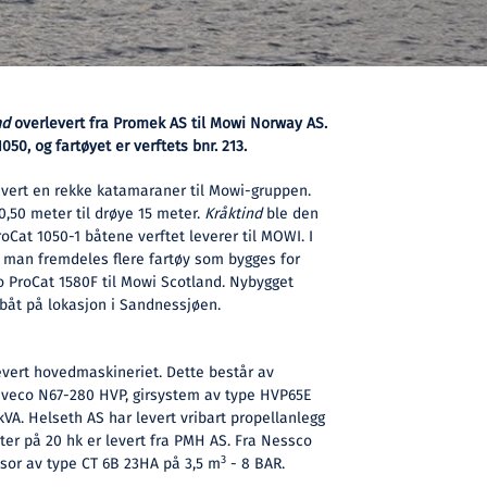
nd
overlevert fra Promek AS til Mowi Norway AS.
50, og fartøyet er verftets bnr. 213.
evert en rekke katamaraner til Mowi-gruppen.
10,50 meter til drøye 15 meter.
Kråktind
ble den
ProCat 1050-1 båtene verftet leverer til MOWI. I
r man fremdeles flere fartøy som bygges for
o ProCat 1580F til Mowi Scotland. Nybygget
åt på lokasjon i Sandnessjøen.
evert hovedmaskineriet. Dette består av
Iveco N67-280 HVP, girsystem av type HVP65E
VA. Helseth AS har levert vribart propellanlegg
ter på 20 hk er levert fra PMH AS. Fra Nessco
3
sor av type CT 6B 23HA på 3,5 m
- 8 BAR.