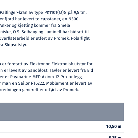
Palfinger-kran av type PK1101(M)G på 9,5 tm,
Tenfjord har levert to capstaner, en N300-
Anker og kjetting kommer fra Smøla
iske, O.S. Solhaug og Luminell har bidratt til
verflatearbeid er utført av Promek. Polarlight
ra Skipsutstyr.
 er foretatt av Elektronor. Elektronisk utstyr for
er levert av Sandblost. Tavler er levert fra Eid
 er et Raymarine MFD Axiom 12 Pro-anlegg,
man en Sailor RT6222. Møblement er levert av
nredningen generelt er utført av Promek.
10,50 m
5,25 m