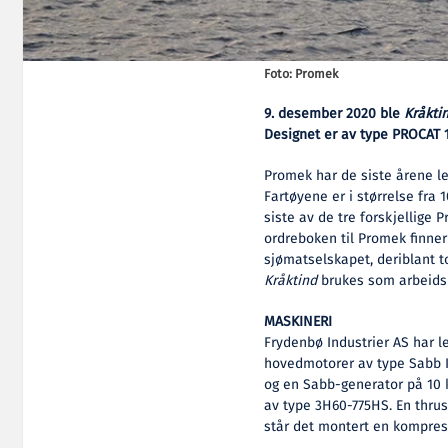
Foto: Promek
9. desember 2020 ble
Kråkti
Designet er av type PROCAT 10
Promek har de siste årene l
Fartøyene er i størrelse fra 
siste av de tre forskjellige 
ordreboken til Promek finne
sjømatselskapet, deriblant t
Kråktind
brukes som arbeidsb
MASKINERI
Frydenbø Industrier AS har l
hovedmotorer av type Sabb 
og en Sabb-generator på 10 k
av type 3H60-775HS. En thrus
står det montert en kompres