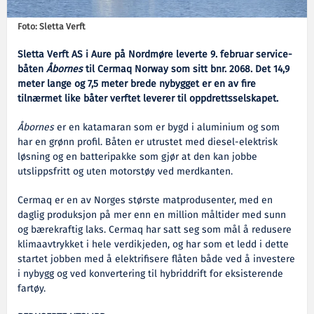
Foto: Sletta Verft
Sletta Verft AS i Aure på Nordmøre leverte 9. februar service-
båten
Åbornes
til Cermaq Norway som sitt bnr. 2068. Det 14,9
meter lange og 7,5 meter brede nybygget er en av fire
tilnærmet like båter verftet leverer til oppdrettsselskapet.
Åbornes
er en katamaran som er bygd i aluminium og som
har en grønn profil. Båten er utrustet med diesel-elektrisk
løsning og en batteripakke som gjør at den kan jobbe
utslippsfritt og uten motorstøy ved merdkanten.
Cermaq er en av Norges største matprodusenter, med en
daglig produksjon på mer enn en million måltider med sunn
og bærekraftig laks. Cermaq har satt seg som mål å redusere
klimaavtrykket i hele verdikjeden, og har som et ledd i dette
startet jobben med å elektrifisere flåten både ved å investere
i nybygg og ved konvertering til hybriddrift for eksisterende
fartøy.