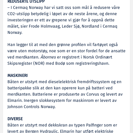
REDUSERTE UTSLIPP
– I Cermaq Norway har vi satt oss som mål å redusere våre
CO2-utslipp betydelig i løpet av de neste årene, og denne
investeringen er ett av grepene vi gjør for å oppnå dette
målet, sier Frode Holmvaag, Leder Sjø, Nordland i Cermaq
Norway.
Han legger til at med den grønne profilen vil fartøyet også
være uten motorstøy, noe som er en stor fordel for de ansatte
ved merdkanten.
Åbornes
er registrert i Norsk Ordinært
Skipsregister (NOR) med Bodø som registreringshavn.
MASKINERI
Båten er utstyrt med dieselelektrisk fremdriftssystem og en
batteripakke slik at den kan operere kun på batteri ved
merdkanten. Batteriene er produserte av Corvus og levert av
Elmarin. Inergen slokkesystem for maskinrom er levert av
Johnson Controls Norway.
DIVERSE
Båten er utstyrt med dekkskran av typen Palfinger som er
levert av Bergen Hydraulic. Elmarin har utført elektriske