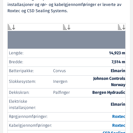
installasjoner og rør- og kabelgjennomføringer er leverte av
Roxtec og CSD Sealing Systems.
Lengde:
14,923 m
Bredde:
7,514 m
Batteripakke:
Corvus
Elmarin
Johnson Controls
Slokkesystem:
Inergen
Norway
Dekkskran:
Palfinger
Bergen Hydraulic
Elektriske
Elmarin
installasjoner:
Rørgjennomføringer:
Roxtec
Kabelgjennomføringer:
Roxtec