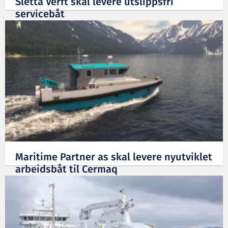
Sletta Verft skal levere utslippsfri
servicebåt
04.01.2022
Maritime Partner as skal levere nyutviklet
arbeidsbåt til Cermaq
27.10.2021