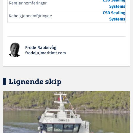
CSD
Sealing
Rørgjennomføringer:
Systems
CSD
Sealing
Kabelgjennomføringer:
Systems
Frode Rabbevåg
frode[a]maritimt.com
Lignende skip