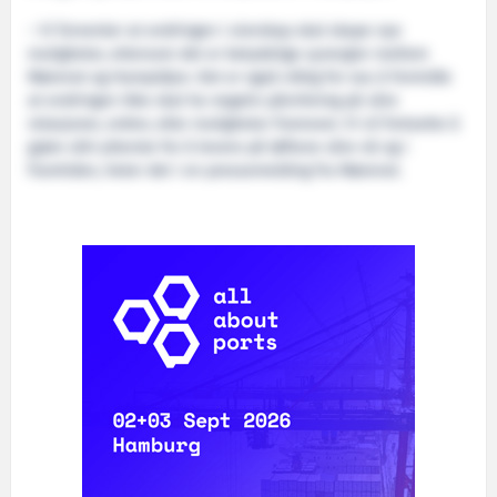
– Vi forventer at endringen i eierskap skal skape nye
muligheter, ettersom det er betydelige synergier mellom
Mørenot og Hampidjan. Det er også viktig for oss å formidle
at endringen ikke skal ha negativ påvirkning på våre
relasjoner, ordrer, eller muligheter framover. Vi vil fortsette å
gjøre vårt ytterste for å levere på løftene våre nå og i
framtiden, heter det i en pressemelding fra Mørenot.