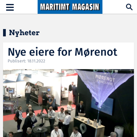
Hopp til hovedinnhold
Toggle
navigation
Nyheter
Nye eiere for Mørenot
Publisert: 18.11.2022