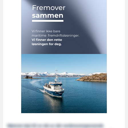
Mørenot skal bli en del av det verdensomspennende