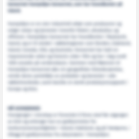
konsernet Hampidjan konsernet, som har hovedkontor på
Island.
Hampidjan er en stor industriell aktør som produserer og
selger utstyr og tjenester innenfor fiskeri, akvakultur, og
offshore. Hampidjan konsernet har hovedkontor i Reykjavik,
Island, og er til stedet i nøkkelregioner som Norden, Grønland,
Island, Canada, USA, og Australia. Konsernet har hatt en
imponerende vekst og historie siden 1934 og har i dag rundt
1200 ansatte på verdensbasis. Sammen med Mørenot vil
Hampidjan konsernet øke sin geografiske tilstedeværelse,
utvide deres portefølje av produkter og tjenester i alle
nøkkelmarkeder, samt besitte et sterkt produksjonsoppsett i
Europa og Asia.
MÅ GODKJENNES
Overgangen i eierskap er forventet å finne sted før utgangen
av året og avhenger kun av godkjennelse fra
konkurransemyndigheter i Island, Grønland, og på Færøyene, i
tillegg til godkjennelse fra aksjonærer i Hampidjan.