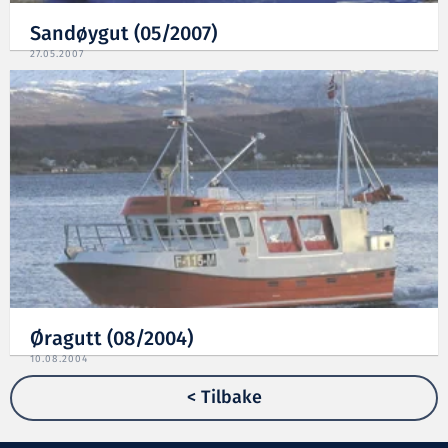
Sandøygut (05/2007)
27.05.2007
Øragutt (08/2004)
10.08.2004
< Tilbake