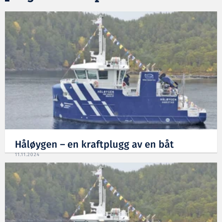
Håløygen – en kraftplugg av en båt
11.11.2024