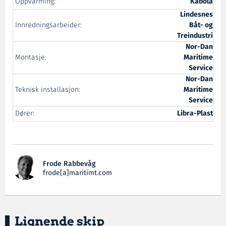
Oppvarming:
Kabola
Lindesnes
Innredningsarbeider:
Båt- og
Treindustri
Nor-Dan
Montasje:
Maritime
Service
Nor-Dan
Teknisk installasjon:
Maritime
Service
Dører:
Libra-Plast
Frode Rabbevåg
frode[a]maritimt.com
Lignende skip