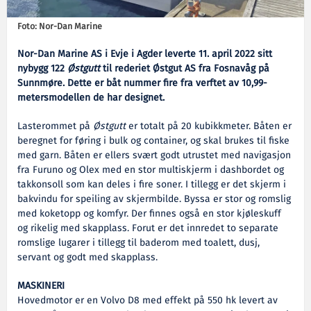
Foto: Nor-Dan Marine
Nor-Dan Marine AS i Evje i Agder leverte 11. april 2022 sitt
nybygg 122
Østgutt
til rederiet Østgut AS fra Fosnavåg på
Sunnmøre. Dette er båt nummer fire fra verftet av 10,99-
metersmodellen de har designet.
Lasterommet på
Østgutt
er totalt på 20 kubikkmeter. Båten er
beregnet for føring i bulk og container, og skal brukes til fiske
med garn. Båten er ellers svært godt utrustet med navigasjon
fra Furuno og Olex med en stor multiskjerm i dashbordet og
takkonsoll som kan deles i fire soner. I tillegg er det skjerm i
bakvindu for speiling av skjermbilde. Byssa er stor og romslig
med koketopp og komfyr. Der finnes også en stor kjøleskuff
og rikelig med skapplass. Forut er det innredet to separate
romslige lugarer i tillegg til baderom med toalett, dusj,
servant og godt med skapplass.
MASKINERI
Hovedmotor er en Volvo D8 med effekt på 550 hk levert av