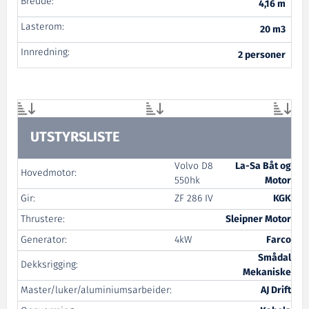
Bredde:
4,16 m
Lasterom:
20 m3
Innredning:
2 personer
UTSTYRSLISTE
Volvo D8
La-Sa Båt og
Hovedmotor:
550hk
Motor
Gir:
ZF 286 IV
KGK
Thrustere:
Sleipner Motor
Generator:
4kW
Farco
Smådal
Dekksrigging:
Mekaniske
Master/luker/aluminiumsarbeider:
AJ Drift