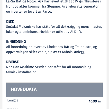
La-Sa Båt og Motor. KGK har levert et ZF 286 IV gir. Thrustere i
front og akter kommer fra Sleipner. Fire kilowatts generator
og inverter er levert av Farco.
DEKK
Smådal Mekaniske har stått for all dekksrigging mens master,
luker og aluminiumsarbeider er utført av AJ Drift.
INNREDNING
All innredning er levert av Lindesnes Båt og Treindustri, og
oppvarmingen skjer ved hjelp av et Kabola-anlegg.
DIVERSE
Nor-Dan Maritime Service har stått for all montasje og
teknisk installasjon.
HOVEDDATA
Lengde:
10,99 m