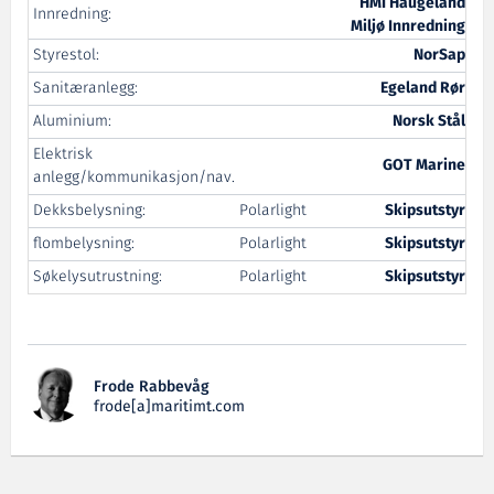
HMI Haugeland
Innredning:
Miljø Innredning
Styrestol:
NorSap
Sanitæranlegg:
Egeland Rør
Aluminium:
Norsk Stål
Elektrisk
GOT Marine
anlegg/kommunikasjon/nav.
Dekksbelysning:
Polarlight
Skipsutstyr
flombelysning:
Polarlight
Skipsutstyr
Søkelysutrustning:
Polarlight
Skipsutstyr
Frode Rabbevåg
frode[a]maritimt.com