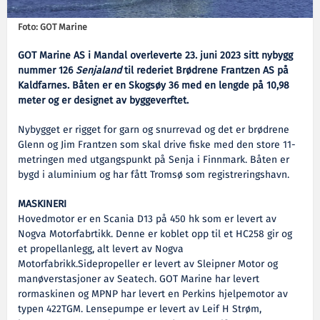
Foto: GOT Marine
GOT Marine AS i Mandal overleverte 23. juni 2023 sitt nybygg
nummer 126
Senjaland
til rederiet Brødrene Frantzen AS på
Kaldfarnes. Båten er en Skogsøy 36 med en lengde på 10,98
meter og er designet av byggeverftet.
Nybygget er rigget for garn og snurrevad og det er brødrene
Glenn og Jim Frantzen som skal drive fiske med den store 11-
metringen med utgangspunkt på Senja i Finnmark. Båten er
bygd i aluminium og har fått Tromsø som registreringshavn.
MASKINERI
Hovedmotor er en Scania D13 på 450 hk som er levert av
Nogva Motorfabrtikk. Denne er koblet opp til et HC258 gir og
et propellanlegg, alt levert av Nogva
Motorfabrikk.Sidepropeller er levert av Sleipner Motor og
manøverstasjoner av Seatech. GOT Marine har levert
rormaskinen og MPNP har levert en Perkins hjelpemotor av
typen 422TGM. Lensepumpe er levert av Leif H Strøm,