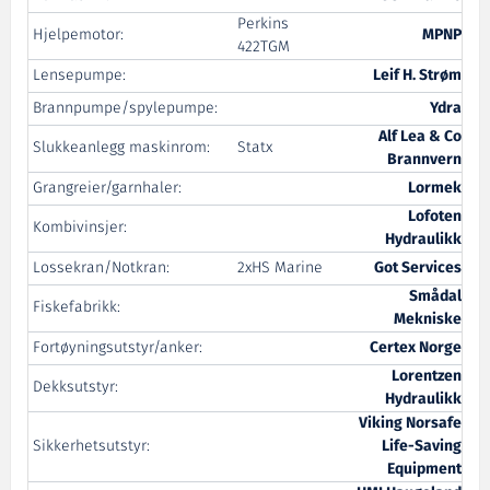
Perkins
Hjelpemotor:
MPNP
422TGM
Lensepumpe:
Leif H. Strøm
Brannpumpe/spylepumpe:
Ydra
Alf Lea & Co
Slukkeanlegg maskinrom:
Statx
Brannvern
Grangreier/garnhaler:
Lormek
Lofoten
Kombivinsjer:
Hydraulikk
Lossekran/Notkran:
2xHS Marine
Got Services
Smådal
Fiskefabrikk:
Mekniske
Fortøyningsutstyr/anker:
Certex Norge
Lorentzen
Dekksutstyr:
Hydraulikk
Viking Norsafe
Sikkerhetsutstyr:
Life-Saving
Equipment