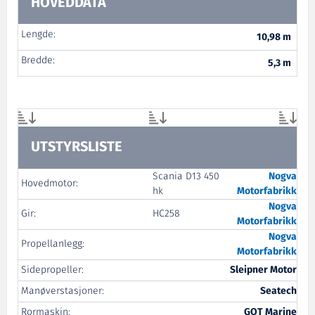
HOVEDDATA
Lengde:
10,98 m
Bredde:
5,3 m
UTSTYRSLISTE
Scania D13 450
Nogva
Hovedmotor:
hk
Motorfabrikk
Nogva
Gir:
HC258
Motorfabrikk
Nogva
Propellanlegg:
Motorfabrikk
Sidepropeller:
Sleipner Motor
Manøverstasjoner:
Seatech
Rormaskin:
GOT Marine