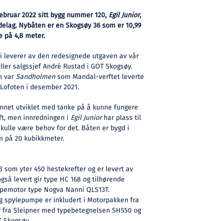
februar 2022 sitt bygg nummer 120,
Egil Junior
,
øndelag. Nybåten er en Skogsøy 36 som er 10,99
 på 4,8 meter.
i leverer av den redesignede utgaven av vår
eller salgssjef André Rustad i GOT Skogsøy.
n var
Sandholmen
som Mandal-verftet leverte
i Lofoten i desember 2021.
annet utviklet med tanke på å kunne fungere
ft, men innredningen i
Egil Junior
har plass til
ulle være behov for det. Båten er bygd i
m på 20 kubikkmeter.
 som yter 450 hestekrefter og er levert av
gså levert gir type HC 168 og tilhørende
hjelpemotor type Nogva Nanni QLS13T.
spylepumpe er inkludert i Motorpakken fra
 fra Sleipner med typebetegnelsen SH550 og