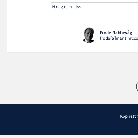
Navigasjonslys:
Frode Rabbevåg
frode[a]maritimt.c
Kopirett 