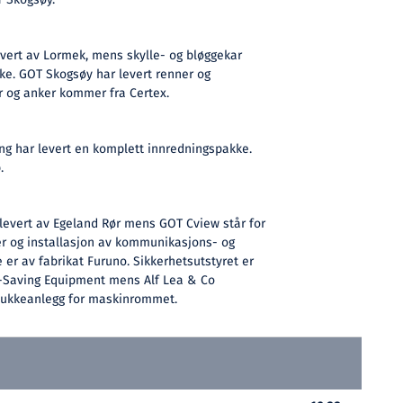
T Skogsøy.
evert av Lormek, mens skylle- og bløggekar
e. GOT Skogsøy har levert renner og
r og anker kommer fra Certex.
ng har levert en komplett innredningspakke.
.
levert av Egeland Rør mens GOT Cview står for
er og installasjon av kommunikasjons- og
 er av fabrikat Furuno. Sikkerhetsutstyret er
fe-Saving Equipment mens Alf Lea & Co
slukkeanlegg for maskinrommet.