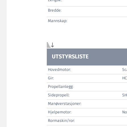
Lengde:
Bredde:
Mannskap:
UTSTYRSLISTE
Hovedmotor:
Sc
Gir:
HC
Propellanlegg:
Sidepropell:
SH
Manøverstasjoner:
Hjelpemotor:
No
Rormaskin/ror: