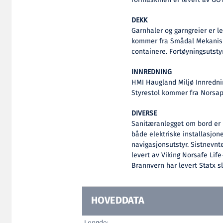
rormaskinen er levert av GO
DEKK
Garnhaler og garngreier er l
kommer fra Smådal Mekanisk
containere. Fortøyningsutsty
INNREDNING
HMI Haugland Miljø Innredni
Styrestol kommer fra Norsap
DIVERSE
Sanitæranlegget om bord er 
både elektriske installasjon
navigasjonsutstyr. Sistnevnte
levert av Viking Norsafe Li
Brannvern har levert Statx 
HOVEDDATA