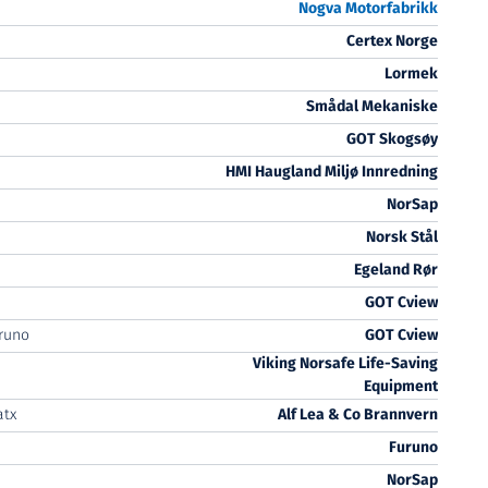
Nogva Motorfabrikk
Certex Norge
Lormek
Smådal Mekaniske
GOT Skogsøy
HMI Haugland Miljø Innredning
NorSap
Norsk Stål
Egeland Rør
GOT Cview
runo
GOT Cview
Viking Norsafe Life-Saving
Equipment
atx
Alf Lea & Co Brannvern
Furuno
NorSap