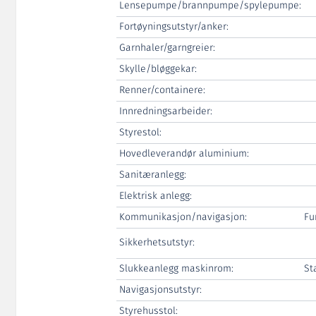
Lensepumpe/brannpumpe/spylepumpe:
Fortøyningsutstyr/anker:
Garnhaler/garngreier:
Skylle/bløggekar:
Renner/containere:
Innredningsarbeider:
Styrestol:
Hovedleverandør aluminium:
Sanitæranlegg:
Elektrisk anlegg:
Kommunikasjon/navigasjon:
Fu
Sikkerhetsutstyr:
Slukkeanlegg maskinrom:
St
Navigasjonsutstyr:
Styrehusstol: