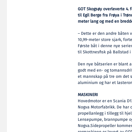
GOT Skogsøy overleverte 4. 
til Egil Berge fra Frøya i Tr
meter lang og med en bredde
– Dette er den andre båten v
10,99-meter store sjark, fort
Første båt i denne nye serie
til Skottnesfisk på Ballstad 
Den nye båtserien er blant 
godt med en- og tomannsdri
et mannskap på tre om det sk
aluminium og har et lastero
MASKINERI
Hovedmotor er en Scania D13
Nogva Motorfabrikk. De har o
propellanlegg i tillegg til 
Lensepumpe, brannpumpe og 
Nogva.Sidepropeller kommer