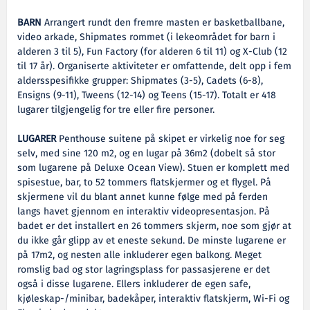
BARN
Arrangert rundt den fremre masten er basketballbane,
video arkade, Shipmates rommet (i lekeområdet for barn i
alderen 3 til 5), Fun Factory (for alderen 6 til 11) og X-Club (12
til 17 år). Organiserte aktiviteter er omfattende, delt opp i fem
aldersspesifikke grupper: Shipmates (3-5), Cadets (6-8),
Ensigns (9-11), Tweens (12-14) og Teens (15-17). Totalt er 418
lugarer tilgjengelig for tre eller fire personer.
LUGARER
Penthouse suitene på skipet er virkelig noe for seg
selv, med sine 120 m2, og en lugar på 36m2 (dobelt så stor
som lugarene på Deluxe Ocean View). Stuen er komplett med
spisestue, bar, to 52 tommers flatskjermer og et flygel. På
skjermene vil du blant annet kunne følge med på ferden
langs havet gjennom en interaktiv videopresentasjon. På
badet er det installert en 26 tommers skjerm, noe som gjør at
du ikke går glipp av et eneste sekund. De minste lugarene er
på 17m2, og nesten alle inkluderer egen balkong. Meget
romslig bad og stor lagringsplass for passasjerene er det
også i disse lugarene. Ellers inkluderer de egen safe,
kjøleskap-/minibar, badekåper, interaktiv flatskjerm, Wi-Fi og