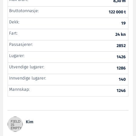
8,30 m
Bruttotonnasje:
122 000 t
Dekk:
19
Fart:
24 kn
Passasjerer:
2852
Lugarer:
1426
Utvendige lugarer:
1286
Innvendige lugarer:
140
Mannskap:
1246
Kim