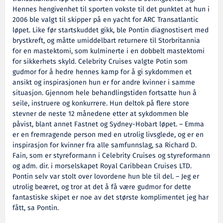
Hennes hengivenhet til sporten vokste til det punktet at hun i
2006 ble valgt til skipper på en yacht for ARC Transatlantic
løpet. Like før startskuddet gikk, ble Pontin diagnostisert med
brystkreft, og måtte umiddelbart returnere til Storbritannia
for en mastektomi, som kulminerte i en dobbelt mastektomi
for sikkerhets skyld. Celebrity Cruises valgte Potin som
gudmor for å hedre hennes kamp for å gi sykdommen et
ansikt og inspirasjonen hun er for andre kvinner i samme
situasjon. Gjennom hele behandlingstiden fortsatte hun å
seile, instruere og konkurrere. Hun deltok på flere store
stevner de neste 12 månedene etter at sykdommen ble
påvist, blant annet Fastnet og Sydney-Hobart løpet. – Emma
er en fremragende person med en utrolig livsglede, og er en
inspirasjon for kvinner fra alle samfunnslag, sa Richard D.
Fain, som er styreformann i Celebrity Cruises og styreformann
og adm. dir. i morselskapet Royal Caribbean Cruises LTD.
Pontin selv var stolt over lovordene hun ble til del. – Jeg er
utrolig beæret, og tror at det å få være gudmor for dette
fantastiske skipet er noe av det største komplimentet jeg har
fått, sa Pontin.