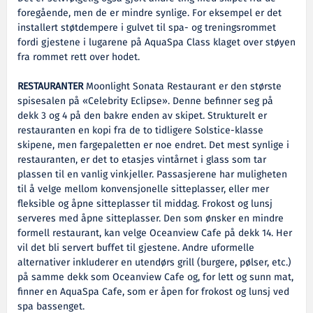
foregående, men de er mindre synlige. For eksempel er det
installert støtdempere i gulvet til spa- og treningsrommet
fordi gjestene i lugarene på AquaSpa Class klaget over støyen
fra rommet rett over hodet.
RESTAURANTER
Moonlight Sonata Restaurant er den største
spisesalen på «Celebrity Eclipse». Denne befinner seg på
dekk 3 og 4 på den bakre enden av skipet. Strukturelt er
restauranten en kopi fra de to tidligere Solstice-klasse
skipene, men fargepaletten er noe endret. Det mest synlige i
restauranten, er det to etasjes vintårnet i glass som tar
plassen til en vanlig vinkjeller. Passasjerene har muligheten
til å velge mellom konvensjonelle sitteplasser, eller mer
fleksible og åpne sitteplasser til middag. Frokost og lunsj
serveres med åpne sitteplasser. Den som ønsker en mindre
formell restaurant, kan velge Oceanview Cafe på dekk 14. Her
vil det bli servert buffet til gjestene. Andre uformelle
alternativer inkluderer en utendørs grill (burgere, pølser, etc.)
på samme dekk som Oceanview Cafe og, for lett og sunn mat,
finner en AquaSpa Cafe, som er åpen for frokost og lunsj ved
spa bassenget.