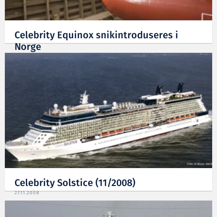
Celebrity Equinox snikintroduseres i
Norge
19.02.2009
Celebrity Solstice (11/2008)
27.11.2008