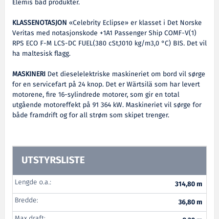
Elemis bad produkter.
KLASSENOTASJON
«Celebrity Eclipse» er klasset i Det Norske
Veritas med notasjonskode +1A1 Passenger Ship COMF-V(1)
RPS ECO F-M LCS-DC FUEL(380 cSt,1010 kg/m3,0 °C) BIS. Det vil
ha maltesisk flagg.
MASKINERI
Det dieselelektriske maskineriet om bord vil sørge
for en servicefart på 24 knop. Det er Wärtsilä som har levert
motorene, fire 16-sylindrede motorer, som gir en total
utgående motoreffekt på 91 364 kW. Maskineriet vil sørge for
både framdrift og for all strøm som skipet trenger.
UTSTYRSLISTE
Lengde o.a.:
314,80 m
Bredde:
36,80 m
Max draft: