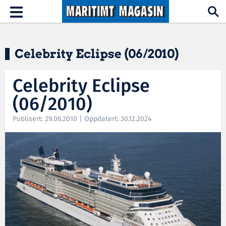
Hopp til hovedinnhold
Toggle
navigation
Celebrity Eclipse (06/2010)
Celebrity Eclipse
(06/2010)
Publisert: 29.06.2010 | Oppdatert: 30.12.2024