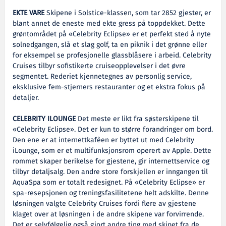
EKTE VARE
Skipene i Solstice-klassen, som tar 2852 gjester, er
blant annet de eneste med ekte gress på toppdekket. Dette
grøntområdet på «Celebrity Eclipse» er et perfekt sted å nyte
solnedgangen, slå et slag golf, ta en piknik i det grønne eller
for eksempel se profesjonelle glassblåsere i arbeid. Celebrity
Cruises tilbyr sofistikerte cruiseopplevelser i det øvre
segmentet. Rederiet kjennetegnes av personlig service,
eksklusive fem-stjerners restauranter og et ekstra fokus på
detaljer.
CELEBRITY ILOUNGE
Det meste er likt fra søsterskipene til
«Celebrity Eclipse». Det er kun to større forandringer om bord.
Den ene er at internettkafèen er byttet ut med Celebrity
iLounge, som er et multifunksjonsrom operert av Apple. Dette
rommet skaper berikelse for gjestene, gir internettservice og
tilbyr detaljsalg. Den andre store forskjellen er inngangen til
AquaSpa som er totalt redesignet. På «Celebrity Eclipse» er
spa-resepsjonen og treningsfasilitetene helt adskilte. Denne
løsningen valgte Celebrity Cruises fordi flere av gjestene
klaget over at løsningen i de andre skipene var forvirrende.
Det er selvfølgelig også gjort andre ting med skipet fra de