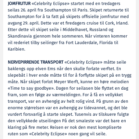
JOMFRUTUR
«Celebrity Eclipse» startet med en tredagers
seilas 26. april fra Southampton til Paris. Skipet returnerte til
Southampton for å ta fatt på skipets offisielle jomfrutur med
avgang 29. april. Dette var et firedagers cruise til Cork, Irland.
Etter dette vil skipet seile i Middelhavet, Russland og
Skandinavia gjennom hele sommeren. Når vinteren kommer
vil rederiet tilby seilinger fra Fort Lauderdale, Florida til
Karibien.
NERVEPIRRENDE TRANSPORT
«Celebrity Eclipse» måtte seile
baklengs opp elven Ems når den skulle forlate verftet. En
slepebåt i hver ende måtte til for å forflytte skipet på en trygg
måte. Når skipet forlot Meyer Werft, kunne en høre melodien
«Time to say goodbye». Dagen for seilasen ble flyttet en dag
fram, som en følge av værmeldingen. For å få en vellykket
transport, var en avhengig av helt rolig vind. På grunn av den
enorme størrelsen var en avhengig av tidevannet, og det ble
vurdert forsvarlig å starte slepet. Tusenvis av tilskuere fulgte
den vellykkede utseilingen På det smaleste var det bare en
klaring på fire meter. Reisen er nok den mest kompliserte
ruten som «Celebrity Eclipse» noen gang vil seile.