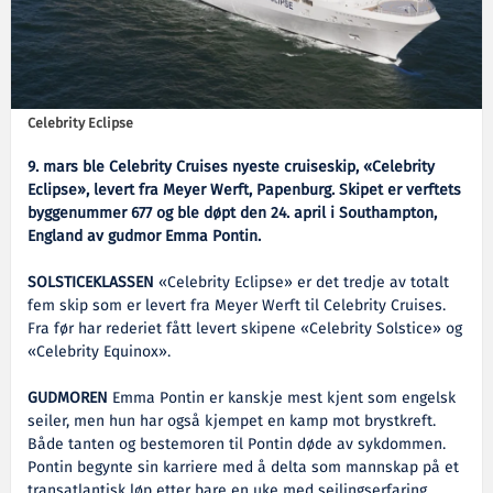
Celebrity Eclipse
9. mars ble Celebrity Cruises nyeste cruiseskip, «Celebrity
Eclipse», levert fra Meyer Werft, Papenburg. Skipet er verftets
byggenummer 677 og ble døpt den 24. april i Southampton,
England av gudmor Emma Pontin.
SOLSTICEKLASSEN
«Celebrity Eclipse» er det tredje av totalt
fem skip som er levert fra Meyer Werft til Celebrity Cruises.
Fra før har rederiet fått levert skipene «Celebrity Solstice» og
«Celebrity Equinox».
GUDMOREN
Emma Pontin er kanskje mest kjent som engelsk
seiler, men hun har også kjempet en kamp mot brystkreft.
Både tanten og bestemoren til Pontin døde av sykdommen.
Pontin begynte sin karriere med å delta som mannskap på et
transatlantisk løp etter bare en uke med seilingserfaring.