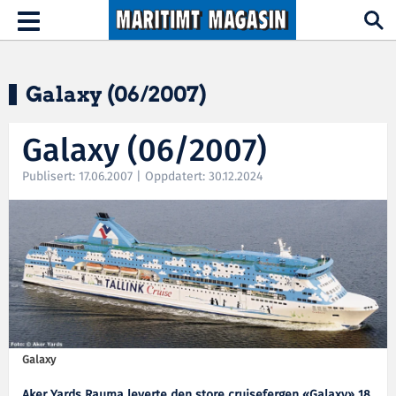
Hopp til hovedinnhold
Toggle
navigation
Galaxy (06/2007)
Galaxy (06/2007)
Publisert: 17.06.2007 | Oppdatert: 30.12.2024
Galaxy
Aker Yards Rauma leverte den store cruisefergen «Galaxy» 18.