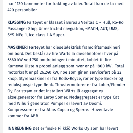
har 1130 banemeter for frakting av biler. Totalt kan de ta med
420 personbiler.
KLASSING
Fartøyet er klasset i Bureau Veritas C + Hull, Ro-Ro
Passanger Ship, Unrestricted navgiation, +MACH, AUT, UMS,
SYS-NEq-1, Ice class 1 A Super.
MASKINERI
Fartøyet har dieselelektrisk framdriftsmaskineri
om bord. Det består av fire Wärtsilä dieselmotorer hver på
6560 kW ved 750 omdreininger i minuttet, koblet til fire
Kamewa Ulstein propellanlegg som hver er på 1800 kW. Total
motorkraft er på 26.240 kW, noe som gir en servicefart på 22
knop. Styremaskiner er fra Rolls-Royce, ror er type Becker og
reduksjonsgir type Renk. Thrustermotorer er fra Loher/Flender
Oy. For strøm er det installert Wärtsilä aggregat og
akselgenerator fra Leroy Somer. Nødaggregatet er type Cat
med Wihuri generator. Pumper er levert av Desmi.
Kompressorer er fra Atlas Copco og Sperre. Hovedtavle
kommer fra ABB.
INNREDNING
Det er finske Piikkiö Works Oy som har levert