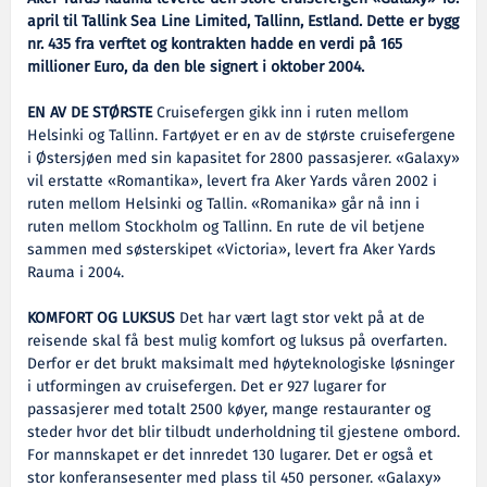
april til Tallink Sea Line Limited, Tallinn, Estland. Dette er bygg
nr. 435 fra verftet og kontrakten hadde en verdi på 165
millioner Euro, da den ble signert i oktober 2004.
EN AV DE STØRSTE
Cruisefergen gikk inn i ruten mellom
Helsinki og Tallinn. Fartøyet er en av de største cruisefergene
i Østersjøen med sin kapasitet for 2800 passasjerer. «Galaxy»
vil erstatte «Romantika», levert fra Aker Yards våren 2002 i
ruten mellom Helsinki og Tallin. «Romanika» går nå inn i
ruten mellom Stockholm og Tallinn. En rute de vil betjene
sammen med søsterskipet «Victoria», levert fra Aker Yards
Rauma i 2004.
KOMFORT OG LUKSUS
Det har vært lagt stor vekt på at de
reisende skal få best mulig komfort og luksus på overfarten.
Derfor er det brukt maksimalt med høyteknologiske løsninger
i utformingen av cruisefergen. Det er 927 lugarer for
passasjerer med totalt 2500 køyer, mange restauranter og
steder hvor det blir tilbudt underholdning til gjestene ombord.
For mannskapet er det innredet 130 lugarer. Det er også et
stor konferansesenter med plass til 450 personer. «Galaxy»