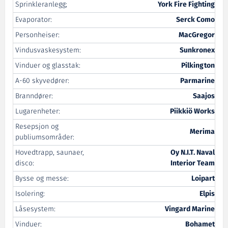
Sprinkleranlegg;
York Fire Fighting
Evaporator:
Serck Como
Personheiser:
MacGregor
Vindusvaskesystem:
Sunkronex
Vinduer og glasstak:
Pilkington
A-60 skyvedører:
Parmarine
Branndører:
Saajos
Lugarenheter:
Piikkiö Works
Resepsjon og
Merima
publiumsområder:
Hovedtrapp, saunaer,
Oy N.I.T. Naval
disco:
Interior Team
Bysse og messe:
Loipart
Isolering:
Elpis
Låsesystem:
Vingard Marine
Vinduer:
Bohamet