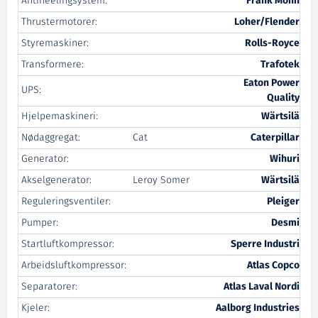
Antiheelingsystem:
Frank Mohn
Thrustermotorer:
Loher/Flender
Styremaskiner:
Rolls-Royce
Transformere:
Trafotek
Eaton Power
UPS:
Quality
Hjelpemaskineri:
Wärtsilä
Nødaggregat:
Cat
Caterpillar
Generator:
Wihuri
Akselgenerator:
Leroy Somer
Wärtsilä
Reguleringsventiler:
Pleiger
Pumper:
Desmi
Startluftkompressor:
Sperre Industri
Arbeidsluftkompressor:
Atlas Copco
Separatorer:
Atlas Laval Nordi
Kjeler:
Aalborg Industries