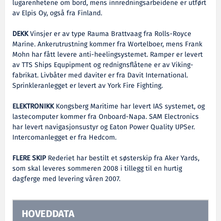
lugarenhetene om bord, mens innredningsarbeidene er utført
av Elpis Oy, også fra Finland.
DEKK
Vinsjer er av type Rauma Brattvaag fra Rolls-Royce
Marine. Ankerutrustning kommer fra Wortelboer, mens Frank
Mohn har fått levere anti-heelingsystemet. Ramper er levert
av TTS Ships Equpipment og rednignsflåtene er av Viking-
fabrikat. Livbåter med daviter er fra Davit International.
Sprinkleranlegget er levert av York Fire Fighting.
ELEKTRONIKK
Kongsberg Maritime har levert IAS systemet, og
lastecomputer kommer fra Onboard-Napa. SAM Electronics
har levert navigasjonsustyr og Eaton Power Quality UPSer.
Intercomanlegget er fra Hedcom.
FLERE SKIP
Rederiet har bestilt et søsterskip fra Aker Yards,
som skal leveres sommeren 2008 i tillegg til en hurtig
dagferge med levering våren 2007.
HOVEDDATA