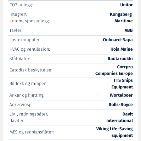
CO2 anlegg:
Unitor
Integrert
Kongsberg
automasjonsanlegg:
Maritime
Tavler:
ABB
Lastekomputer:
Onboard-Napa
HVAC og ventilasjon:
Koja Maine
Stålplater:
Rautaruukki
Corrpro
Catodisk beskyttelse:
Companies Europe
TTS Ships
Bildekk og ramper:
Equipment
Anker og kjetting:
Wortelboer
Ankervinsj:
Rolls-Royce
Liv-, redningsbåter,
Davit
daviter:
International
Viking Life-Saving
MES og rednignsflåter:
Equipment