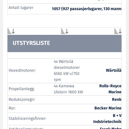
Antall lugarer
1057 (927 passasjerlugarer, 130 mannska
UTSTYRSLISTE
4x Wärtsilä
dieselmotorer
Hovedmotorer:
Wärtsilä
6560 kW v/750
rpm
4x Kamewa
Rolls-Royce
Propellanlegg:
Ulstein 1800 kW
Marine
Reduksjonsgir:
Renk
Ror:
Becker Marine
B + V
Stabilisieringsfinner:
Indstrietechnik