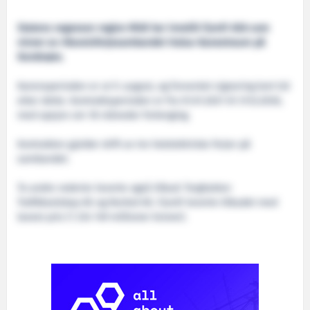
Statens vegvesen region Midt har innstilt Fjord1 ASA som
vinner av riksveisferjesambandet Halsa-Kanestraum på
Nordmøre.
Karensperioden er ut 9. august, og forventet signering kort tid
etter dette. Kontraktsperioden er fra 01.01.2021 til 31.12.2030,
med opsjon om 18 måneder forlenging.
Kontrakten gjelder drift av tre helelektriske ferjer på
sambandet.
To andre rederier leverte også tilbud: Torghatten
Trafikkselskap AS og Norled AS. Fjord1 leverte tilbudet med
lavest pris (1 234 149 millioner kroner).