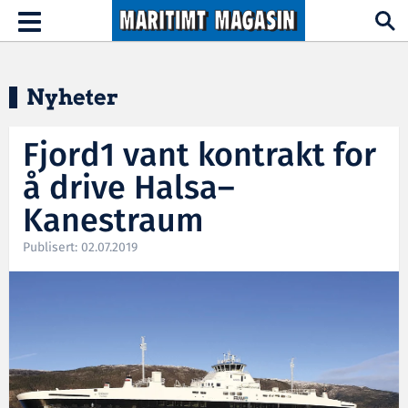
Hopp til hovedinnhold
Toggle
navigation
Nyheter
Fjord1 vant kontrakt for
å drive Halsa–
Kanestraum
Publisert: 02.07.2019