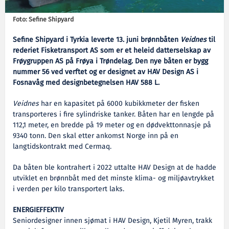
Foto: Sefine Shipyard
Sefine Shipyard i Tyrkia leverte 13. juni brønnbåten
Veidnes
til
rederiet Fisketransport AS som er et heleid datterselskap av
Frøygruppen AS på Frøya i Trøndelag. Den nye båten er bygg
nummer 56 ved verftet og er designet av HAV Design AS i
Fosnavåg med designbetegnelsen HAV 588 L.
Veidnes
har en kapasitet på 6000 kubikkmeter der fisken
transporteres i fire sylindriske tanker. Båten har en lengde på
112,1 meter, en bredde på 19 meter og en dødvekttonnasje på
9340 tonn. Den skal etter ankomst Norge inn på en
langtidskontrakt med Cermaq.
Da båten ble kontrahert i 2022 uttalte HAV Design at de hadde
utviklet en brønnbåt med det minste klima- og miljøavtrykket
i verden per kilo transportert laks.
ENERGIEFFEKTIV
Seniordesigner innen sjømat i HAV Design, Kjetil Myren, trakk