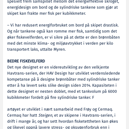
spesielt frem samspillet mellom det energieffektive skroget,
energidesign om bord og de sylindriske tankene som gjør at
skipet kan frakte mer fisk per kubikkmeter.
– Vi har redusert energiforbruket om bord på skipet drastisk.
Og når tankene også kan romme mer fisk, samtidig som det
øker fiskevelferden, er vi sikre på at dette er den brønnbåten
med det minste klima- og miljøavtrykket i verden per kilo
transportert laks, uttalte Myren.
BEDRE FISKEVELFERD
Det nye designet er en videreutvikling av den velkjente
Havtrans-serien, der HAV Design har utviklet verdensledende
kompetanse på å designe brønnbåter med sylindriske tanker
etter å ha levert seks slike design siden 2014. Kapasiteten i
dette designet er nesten doblet, med et tankvolum på 6000
kubikkmeter fordelt på fire sylindriske tanker. F
artøyet er utviklet i nært samarbeid med Frøy og Cermaq.
Cermaq har hatt
Steigen
, et av skipene i Havtrans-serien, i
drift i mange år, og har sett hvordan fisketettheten kan økes
og likevel oppnå lavere stress- og oksygenforbruk enn i