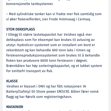
konvensjonelle tanksystemer.
– Med sylindriske tanker kan vi frakte mer fisk samtidig som
vi øker fiskevelferden, sier Frode Holmvaag i Cermaq.
STOR DEKKSPLASS
I tillegg til større lastekapasitet har
Veidnes
også mer
dekksplass som for eksempel kan brukes til avlusing av
utstyr. Hydrolicer-systemet som er installert om bord er
rekordstort og kan behandle 600 tonn laks i timen og
ferskvannsproduksjonssystemet som brukes til å behandle
fisken kan produsere 6000 tonn ferskvann i døgnet.
Brønnbåten har høy sorteringskapasitet, og et lukket system
for smittefri transport av fisk.
KLASSE
Veidnes
er klasset i DNV og har fått notasjonen 1A
Battery(Safety) E0 Shore power ER(SCR). Båten fører norsk
flagg og har Rørvik som registreringshavn.
MASKINERI