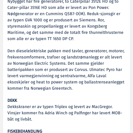
Nybygget har fire generatorer, to Caterpillar 3512E HD og to
Cater-pillar 3516E HD som alle er levert av Pon Power.
Nødgenerator er en Cummins QSB7-D(M). Reduk-sjonsgir er
av typen GVA 1000 og er produsert av Siemens. Ror,
styremaskin og propellanlegg er levert av Kongsberg
Maritime, og det samme med de totalt fire thunnelthrusterne
som alle er av typen TT 1650 DP CP.
Den dieselelektriske pakken med tavler, generatorer, motorer,
frekvensomformere, trafoer og landstrømanlegg er alt levert
av Norwegian Electric Systems. Det samme gjelder
batteripakken som er produsert av Corvus. Ulmatec Pyro har
levert varmegjenvinning og sentralvarme, Alfa Laval
eksoskjeler og heat to power system og ballastrenseanlegget
kommer fra Norwegian Greentech.
DEKK
Dekkskraner er av typen Triplex og levert av MacGregor.
Vinsjer kommer fra Adria Winch og Palfinger har levert MOB-
båt og livbåt.
FISKEBEHANDLING