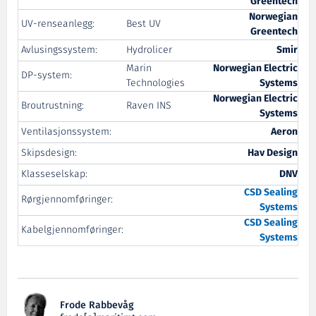
Greentech
Norwegian
UV-renseanlegg:
Best UV
Greentech
Avlusingssystem:
Hydrolicer
Smir
Marin
Norwegian Electric
DP-system:
Technologies
Systems
Norwegian Electric
Broutrustning:
Raven INS
Systems
Ventilasjonssystem:
Aeron
Skipsdesign:
Hav Design
Klasseselskap:
DNV
CSD
Sealing
Rørgjennomføringer:
Systems
CSD
Sealing
Kabelgjennomføringer:
Systems
Frode Rabbevåg