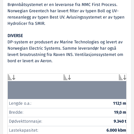
Brønnbåtsystemet er en leveranse fra MMC First Process.
Norwegian Greentech har levert filter av typen Boll og UV-
renseanlegg av typen Best UV. Avlusingssystemet er av typen
Hydrolicer fra SMIR.
DIVERSE
DP-system er produsert av Marine Technologies og levert av
Norwegian Electric Systems. Samme leverandør har også
levert broutrustning fra Raven INS. Ventilasjonssystemet om
bord er levert av Aeron.
Lengde o.a.:
112,1 m
Bredde:
19,0 m
Dødvekttonnasje:
9.340 t
Lastekapasitet:
6.000 kbm