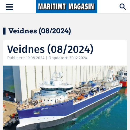
Hopp til hovedinnhold
Toggle
navigation
Veidnes (08/2024)
Veidnes (08/2024)
Publisert: 19.08.2024 | Oppdatert: 30.12.2024