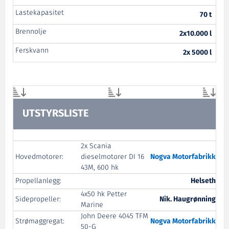
Lastekapasitet
70 t
Brennolje
2x10.000 l
Ferskvann
2x 5000 l
UTSTYRSLISTE
2x Scania
Hovedmotorer:
dieselmotorer DI 16
Nogva Motorfabrikk
43M, 600 hk
Propellanlegg:
Helseth
4x50 hk Petter
Sidepropeller:
Nik. Haugrønning
Marine
John Deere 4045 TFM
Strømaggregat:
Nogva Motorfabrikk
50-G