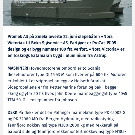
Promek AS på Smøla leverte 22. juni slepebåten «Nora
Victoria» til Bokn Sjøservice AS. Fartøyet er ProCat 15105
design og er bygg nummer 100 fra verftet. «Nora Victoria» er
en toskrogs katamaran bygd i aluminium fra Astrup.
MASKINERI
Hovedmotorene ombord er to Scania
dieselmotorer type DI 16 43 M som hver er på 600 hk. Motoren
er koblet til et vripropellanlegg av Helseth fabrikat.
Sidepropellene er fra Petter Marine foran og bak i begge
skrog og yter 50 hk hver. John Deere marineaggregat type 4045
TFM 50-G. Lensepumper fra Johnson.
DEKK
På dekk er det en Palfinger marinekran type PK 65002 G
og PK 32080 MD fra Bergen Hydraulic, med radiostyring.
Tennfjord nokkevinsj type N300-2000 kg med rekkerull på
babord side og Tennfjord rekkemontert nokkevinsj type N185-