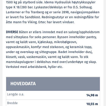
1500 kg på styrbord side. Idema Hydraulisk høytrykksspyler
type K 18/280 bar. Lyskaster/dekkslys er fra O.S. Solhaug.
Lanterner er fra Tranberg og er serie 2898, navigasjonspakken
er levert fra Sandblost. Redningsutstyr er en redningsflåte for
åtte mann fra Viking. Ertec har levert vinduer.
DIVERSE
Båten er ellers innredet med en salong/oppholdsrom
med sitteplass for seks personer. Byssen inneholder pantry,
varmt og kaldt vann, kjøleskap, mikrobølgeovn,
oppvaskmaskin, komfyr med stekeovn, og keramisk topp,
under og overskap og sittegruppe. Badet inneholder dusj,
klosett, vask, vaskemaskin, varmt og kaldt vann. To stk
mannskapslugarer i dekkshus med over/underkøye og skap.
Verksted med arbeidsbenk, hyller etc.
HOVEDDATA
Lengde o.a.
14,98 m
Bredde
10,55 m