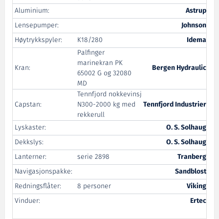
Aluminium:
Astrup
Lensepumper:
Johnson
Høytrykkspyler:
K18/280
Idema
Palfinger
marinekran PK
Kran:
Bergen Hydraulic
65002 G og 32080
MD
Tennfjord nokkevinsj
Capstan:
N300-2000 kg med
Tennfjord Industrier
rekkerull
Lyskaster:
O. S. Solhaug
Dekkslys:
O. S. Solhaug
Lanterner:
serie 2898
Tranberg
Navigasjonspakke:
Sandblost
Redningsflåter:
8 personer
Viking
Vinduer:
Ertec