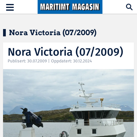
Hopp til hovedinnhold
Toggle
navigation
Nora Victoria (07/2009)
Nora Victoria (07/2009)
Publisert: 30.07.2009 | Oppdatert: 30.12.2024