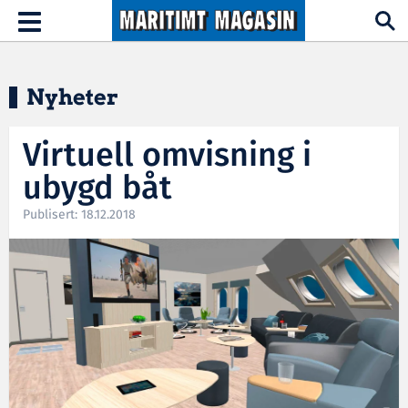
Hopp til hovedinnhold
Toggle
navigation
Nyheter
Virtuell omvisning i
ubygd båt
Publisert: 18.12.2018