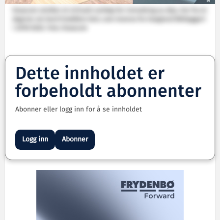
Doxacom utvikler et virituelt verktøy for innredning av skip. Her fra et
dagrom om bord linebåten Geir, som leveres fra Vaagland Båtbyggeri
i 2019/2020. Foto: Doxacom
Dette innholdet er
forbeholdt abonnenter
Abonner eller logg inn for å se innholdet
Logg inn
Abonner