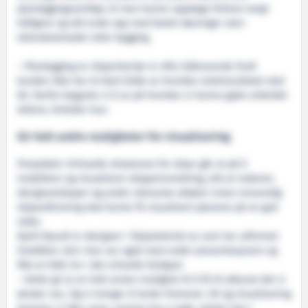
planleggingsverktøy vil man kunne oppdage feilene langt
tidligere og slik ende opp med bedre løsninger uten
ekstrakostnader etter bygging.
– Planlegging av skipsinteriør er ofte tidkrevende fordi
kunden ikke har et klart bilde av hvordan sluttresultatet skal
bli. Derfor begynte vi å se på hvordan vi kunne gjøre arbeidet
lettere, forteller hun.
Gir helt andre muligheter for visualisering
Prosjektet «Virtuelle showroom for skip» går ut på å
modellere og visualisere skippsinnredning, slik at rederier,
designselskaper og andre relevante aktører innen innvendig
skipsutforming skal kunne få visualisert planene på en god
måte.
Kjetil Nyvoll er designer i Skipsteknisk as som har utformet
linebåten
Geir
. Han var også med under presentasjonen og
fikk en kikk inn i det virtuelle fartøyet.
– Dette gir jo en helt annen mulighet til å få til akkurat det vi
ønsker oss. Og vi trenger å tenke fremover. 3D og visualisering