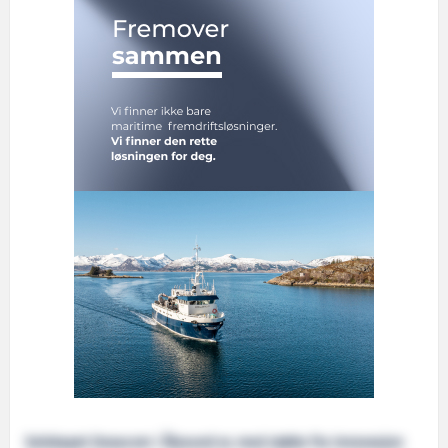
Selskapet Doxacom i Ålesund er, med støtte fra Innovasjon