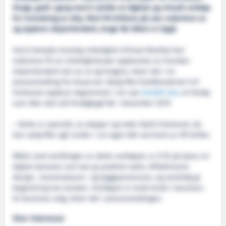
Norge, godt i gang med å utvikle et digitalt og virtuelt verktøy
for innredning av skip. Med VR-brillene på, kan rederiene se
og oppleve skipsinteriøret, lenge før båten er bygd.
Ved å benytte kunstig virkelighet (Virtual Reality) kan
rederiene få en virkelighetsnær opplevelse av hvordan
skipsinteriøret kan se ut og fungere, heter det i en
pressemelding fra Doxacom. Nylig fikk linebåtrederiet H.P.
Holmeset oppleve dagrommet i sin nye
linebåt Geir
, et fartøy
som ikke skal stå ferdigbygd før i desember 2019.
– Dette er spesielt, sa skipper og reder Kjetil Holmeset, da
han nylig fikk «gå rundt» i sin egen båt ved bruk av VR-briller.
Målet med utviklingen av dette verktøyet, er å få på plass en
digital tjeneste som kan gi praktisk nytte, effektivisere
design-, konstruksjons- og byggeprosessen, og samtidig gi
begeistring hos kunden. Verktøyet er tenkt brukt i business-
til-business salg, heter det i pressemeldingen.
Stor interesse