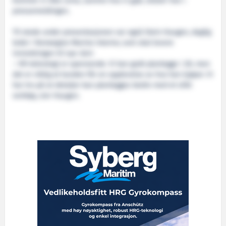
kommer vi ikke unna, samme hva vi gjør, uttaler han i
pressemeldingen.
Til stede under presentasjonen var også Stein Haugen, daglig
leder i Norwegian Marine Interior, som skal levere
innredningen til nye
Geir
.
– VR-teknologi er spennende. Vi kan godt planlegge i 2D, men
det er viktig at kunden får en opplevelse av hva han kjøper. Vi
har tro på at detaljer kan planlegges bedre med et slikt
verktøy, sier Haugen.