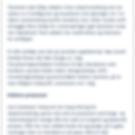
Tjenesten skal tilbys aktører innen skipsinnredning som ser
nytten av å konfigurere og visualisere sine løsninger inn i en
større sammenheng overfor kundene sine. Siden norske verft
nå bygger flere fartøy for cruisenæringen gjør tjenesten enda
mer høyaktuell. Flere aktører har meldt behov og interesse
for verktøyet.
Et slikt verktøy, som kan gi sanntids-oppdatering i høy visuell
kvalitet finnes det ikke mange av i dag.
Visualiseringsverktøyet inviterer til høy interaksjon med
kundene, og skal knytte rederi, designselskap, verft,
innredningsselskap og leverandører tettere sammen, på et
mye tidligere tidspunkt i prosessen enn i dag.
Enklere prosesser
Unni Grebstad i Doxacom har lang erfaring fra
skipsinnredning, og har selv sett at prosessen med farge- og
materialvalg for mange ofte har vært en tungvint og bakvendt
prosess. Ofte har man måttet bruke tid og penger på å gjøre
endringer etter at interiøret er på plass. Med et slikt