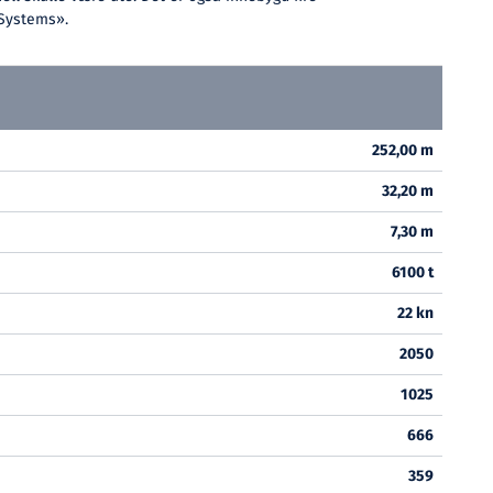
 Systems».
252,00 m
32,20 m
7,30 m
6100 t
22 kn
2050
1025
666
359