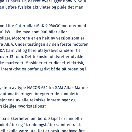
r på 11 barer. På dekket over ligger Body & Soul
n utføre fysiske aktivieter og pleie det man
 med fire Caterpillar MaK 9 9M43C motorer med
0 kW - like mye som 900 biler eller
oliger. Motorene er en helt ny versjon som er
fra AIDA. Under testingen av den første motoren
DA Carnival og flere utstyrsleverandører til
over 13 tonn. Det tekniske utstyret er utviklet
e markedet. Maskineriet er diesel-elektrisk,
nteraktivt og omfangsrikt både på broen og i
system av type NACOS 654 fra SAM Atlas Marine
ipsautomatiseringen integrerer de komplette
sjonene av alle tekniske innretninger og
rskjellige «workstations».
på sikkerheten om bord. Skipet er inndelt i
nderbåter og 14 redningsbåter samt en rask
l skulle være ute. Det er også innebygd fire