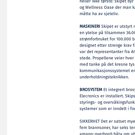
heller ikke tørste: skipet by
og Wellness Oase der man ka
måtte ha av sjeleliv.
MASKINERI
Skipet er utstyrt
en ytelse på tilsammen 36.00
strømforbruket for 100.000 b
designet etter strenge krav 
var det representanter fra AI
stede. Propellene veier hver 
med tanke på det kresne tysk
kommunikasjonssystemet er i
underholdningsteknikken.
BROSYSTEM
Et integrert bro
Elecronics er installert. Sk
styrings- og overvåkingsfunk
systemer som er inndelt i fo
SIKKERHET Det er satset mye 
fem brannsoner, har seks te
«mann-overbord-båt» om uhel