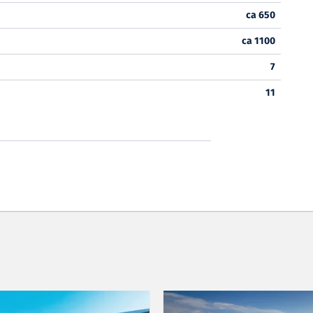
ca 650
ca 1100
7
11