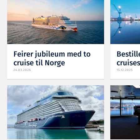
Feirer jubileum med to
Bestill
cruise til Norge
cruise
24.03.2026
15.12.2025