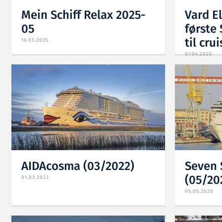
Mein Schiff Relax 2025-
Vard El
05
første
til cr
16.05.2025
07.04.2025
AIDAcosma (03/2022)
Seven 
(05/20
01.03.2022
05.05.2020