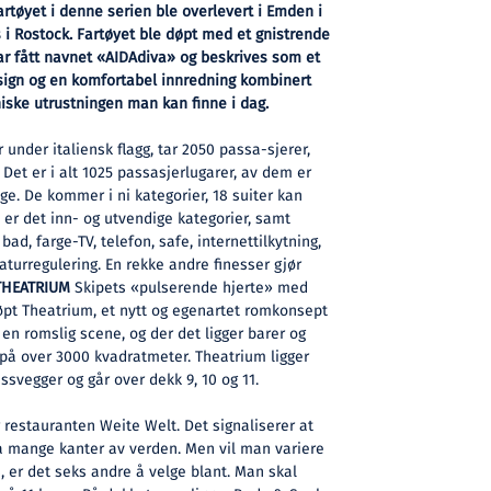
fartøyet i denne serien ble overlevert i Emden i
es i Rostock. Fartøyet ble døpt med et gnistrende
ar fått navnet «AIDAdiva» og beskrives som et
sign og en komfortabel innredning kombinert
ske utrustningen man kan finne i dag.
 under italiensk flagg, tar 2050 passa-sjerer,
Det er i alt 1025 passasjerlugarer, av dem er
ge. De kommer i ni kategorier, 18 suiter kan
er det inn- og utvendige kategorier, samt
bad, farge-TV, telefon, safe, internettilkytning,
aturregulering. En rekke andre finesser gjør
THEATRIUM
Skipets «pulserende hjerte» med
døpt Theatrium, et nytt og egenartet romkonsept
 en romslig scene, og der det ligger barer og
 på over 3000 kvadratmeter. Theatrium ligger
ssvegger og går over dekk 9, 10 og 11.
 restauranten Weite Welt. Det signaliserer at
ra mange kanter av verden. Men vil man variere
 er det seks andre å velge blant. Man skal