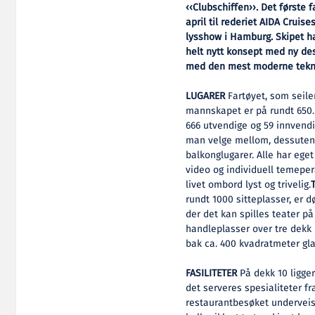
‹‹Clubschiffen››. Det første 
april til rederiet AIDA Cruis
lysshow i Hamburg. Skipet h
helt nytt konsept med ny de
med den mest moderne tekni
LUGARER
Fartøyet, som seiler
mannskapet er på rundt 650. 
666 utvendige og 59 innvendi
man velge mellom, dessuten 
balkonglugarer. Alle har eget 
video og individuell temeper
livet ombord lyst og trivelig.
rundt 1000 sitteplasser, er 
der det kan spilles teater på
handleplasser over tre dekk
bak ca. 400 kvadratmeter gla
FASILITETER
På dekk 10 ligger
det serveres spesialiteter f
restaurantbesøket underveis,