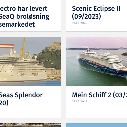
ectro har levert
Scenic Eclipse II
 SeaQ broløsning
(09/2023)
uisemarkedet
19.09.2023
Seas Splendor
Mein Schiff 2 (03/
20)
19.03.2019