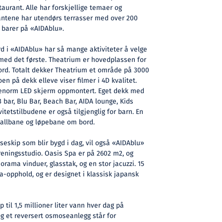
taurant. Alle har forskjellige temaer og
rantene har utendørs terrasser med over 200
i barer på «AIDAblu».
 i «AIDAblu» har så mange aktiviteter å velge
i med det første. Theatrium er hovedplassen for
rd. Totalt dekker Theatrium et område på 3000
oen på dekk elleve viser filmer i 4D kvalitet.
 enorm LED skjerm oppmontert. Eget dekk med
 bar, Blu Bar, Beach Bar, AIDA lounge, Kids
vitetstilbudene er også tilgjenglig for barn. En
yballbane og løpebane om bord.
seskip som blir bygd i dag, vil også «AIDAblu»
reningsstudio. Oasis Spa er på 2602 m2, og
ama vinduer, glasstak, og en stor jacuzzi. 15
pa-opphold, og er designet i klassisk japansk
til 1,5 millioner liter vann hver dag på
g et reversert osmoseanlegg står for