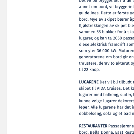
Det vil bli brygget alt fra de
annet om bord, vil bryggeriet
guidelines. Dette er første g
bord. Mye av skipet bærer åp
Kjølstrekkingen av skipet ble 
sammen 55 blokker for å skap
lugarer, og kan ta 2050 pass
dieselelektrisk framdrift so
som yter 36 000 kW. Motorene
generatorene om bord gir en 
thrustere, derav to akterut o
til 22 knop.
LUGARENE
Det vil bli tilbudt
skipet til AIDA Cruises. Det 
lugarer med balkong, suiter,
kunne velge lugarer dekorert
løper. Alle lugarene har det
dobbelseng, sofa og et bad 
RESTAURANTER
Passasjerene 
bord. Bella Donna, East Rest