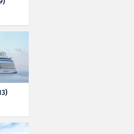
9)
13)