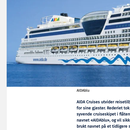
AIDAblu
AIDA Cruises utvider reisetil
for sine gjester. Rederiet to
syvende cruiseskipet i flåten
navnet «AIDAblu», og vil sikk
brukt navnet på et tidligere 