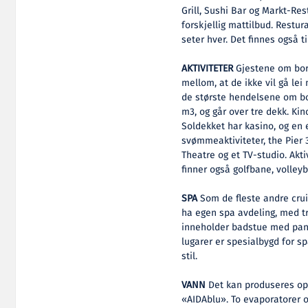
Grill, Sushi Bar og Markt-Res
forskjellig mattilbud. Restu
seter hver. Det finnes også t
AKTIVITETER
Gjestene om bord
mellom, at de ikke vil gå le
de største hendelsene om bo
m3, og går over tre dekk. Kin
Soldekket har kasino, og en
svømmeaktiviteter, the Pier 3
Theatre og et TV-studio. Akti
finner også golfbane, volle
SPA
Som de fleste andre crui
ha egen spa avdeling, med t
inneholder badstue med panor
lugarer er spesialbygd for s
stil.
VANN
Det kan produseres opp 
«AIDAblu». To evaporatorer o