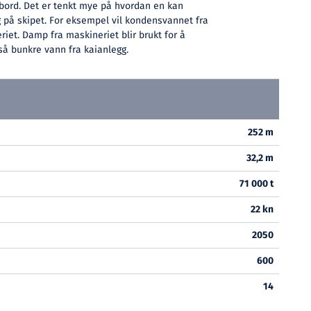
ord. Det er tenkt mye på hvordan en kan
 på skipet. For eksempel vil kondensvannet fra
riet. Damp fra maskineriet blir brukt for å
så bunkre vann fra kaianlegg.
252 m
32,2 m
71 000 t
22 kn
2050
600
14