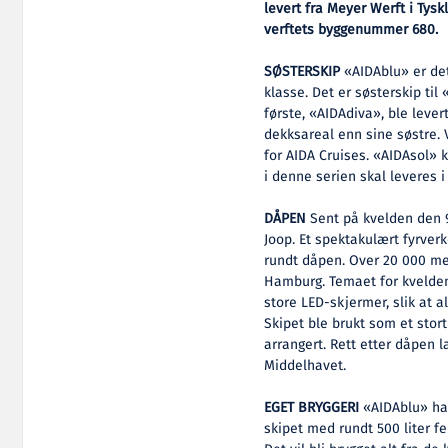
levert fra Meyer Werft i Tysk
verftets byggenummer 680.
SØSTERSKIP
«AIDAblu» er det
klasse. Det er søsterskip ti
første, «AIDAdiva», ble lever
dekksareal enn sine søstre. 
for AIDA Cruises. «AIDAsol» k
i denne serien skal leveres i
DÅPEN
Sent på kvelden den 9
Joop. Et spektakulært fyrverk
rundt dåpen. Over 20 000 me
Hamburg. Temaet for kvelden 
store LED-skjermer, slik at 
Skipet ble brukt som et stor
arrangert. Rett etter dåpen l
Middelhavet.
EGET BRYGGERI
«AIDAblu» har
skipet med rundt 500 liter fe