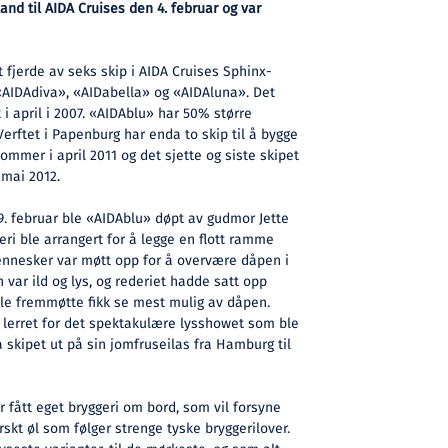
land til AIDA Cruises den 4. februar og var
 fjerde av seks skip i AIDA Cruises Sphinx-
l «AIDAdiva», «AIDabella» og «AIDAluna». Det
t i april i 2007. «AIDAblu» har 50% større
Verftet i Papenburg har enda to skip til å bygge
ommer i april 2011 og det sjette og siste skipet
 mai 2012.
. februar ble «AIDAblu» døpt av gudmor Jette
eri ble arrangert for å legge en flott ramme
nnesker var møtt opp for å overvære dåpen i
var ild og lys, og rederiet hadde satt opp
alle fremmøtte fikk se mest mulig av dåpen.
t lerret for det spektakulære lysshowet som ble
a skipet ut på sin jomfruseilas fra Hamburg til
 fått eget bryggeri om bord, som vil forsyne
rskt øl som følger strenge tyske bryggerilover.