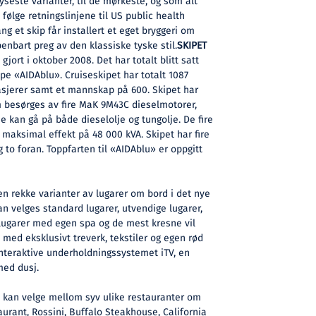
 lyseste varianter, til de mørkeste, og som alt
 følge retningslinjene til US public health
ang et skip får installert et eget bryggeri om
enbart preg av den klassiske tyske stil.
SKIPET
gjort i oktober 2008. Det har totalt blitt satt
e «AIDAblu». Cruiseskipet har totalt 1087
asjerer samt et mannskap på 600. Skipet har
m besørges av fire MaK 9M43C dieselmotorer,
 kan gå på både dieselolje og tungolje. De fire
maksimal effekt på 48 000 kVA. Skipet har fire
g to foran. Toppfarten til «AIDAblu» er oppgitt
 en rekke varianter av lugarer om bord i det nye
kan velges standard lugarer, utvendige lugarer,
 lugarer med egen spa og de mest kresne vil
 med eksklusivt treverk, tekstiler og egen rød
 interaktive underholdningssystemet iTV, en
med dusj.
kan velge mellom syv ulike restauranter om
aurant, Rossini, Buffalo Steakhouse, California