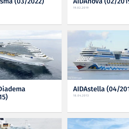
sma (03/2022)
AIDAnova (02/201
19.02.2019
Diadema
AIDAstella (04/20
15)
18.04.2013