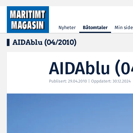
Hopp til hovedinnhold
Nyheter
Båtomtaler
Min side
AIDAblu (04/2010)
AIDAblu (0
Publisert: 29.04.2010 | Oppdatert: 30.12.2024