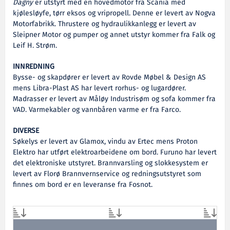
Dagny
er utstyrt med en hovedmotor fra Scania med
kjølesløyfe, tørr eksos og vripropell. Denne er levert av Nogva
Motorfabrikk. Thrustere og hydraulikkanlegg er levert av
Sleipner Motor og pumper og annet utstyr kommer fra Falk og
Leif H. Strøm.
INNREDNING
Bysse- og skapdører er levert av Rovde Møbel & Design AS
mens Libra-Plast AS har levert rorhus- og lugardører.
Madrasser er levert av Måløy Industrisøm og sofa kommer fra
VAD. Varmekabler og vannbåren varme er fra Farco.
DIVERSE
Søkelys er levert av Glamox, vindu av Ertec mens Proton
Elektro har utført elektroarbeidene om bord. Furuno har levert
det elektroniske utstyret. Brannvarsling og slokkesystem er
levert av Florø Brannvernservice og redningsutstyret som
finnes om bord er en leveranse fra Fosnot.