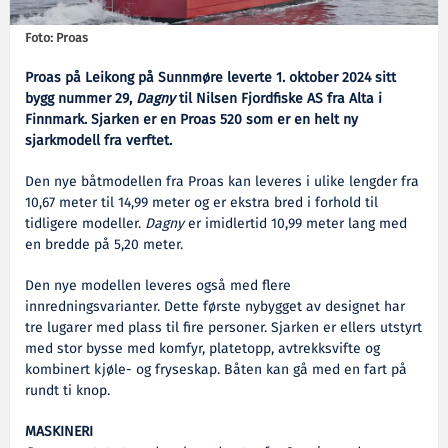
Foto: Proas
Proas på Leikong på Sunnmøre leverte 1. oktober 2024 sitt
bygg nummer 29,
Dagny
til Nilsen Fjordfiske AS fra Alta i
Finnmark. Sjarken er en Proas 520 som er en helt ny
sjarkmodell fra verftet.
Den nye båtmodellen fra Proas kan leveres i ulike lengder fra
10,67 meter til 14,99 meter og er ekstra bred i forhold til
tidligere modeller.
Dagny
er imidlertid 10,99 meter lang med
en bredde på 5,20 meter.
Den nye modellen leveres også med flere
innredningsvarianter. Dette første nybygget av designet har
tre lugarer med plass til fire personer. Sjarken er ellers utstyrt
med stor bysse med komfyr, platetopp, avtrekksvifte og
kombinert kjøle- og fryseskap. Båten kan gå med en fart på
rundt ti knop.
MASKINERI