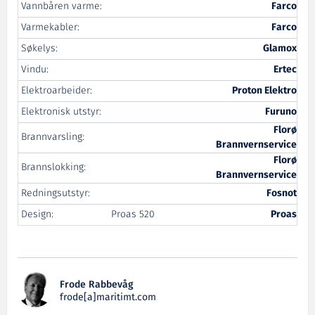
Vannbåren varme:
Farco
Varmekabler:
Farco
Søkelys:
Glamox
Vindu:
Ertec
Elektroarbeider:
Proton Elektro
Elektronisk utstyr:
Furuno
Florø
Brannvarsling:
Brannvernservice
Florø
Brannslokking:
Brannvernservice
Redningsutstyr:
Fosnot
Design:
Proas 520
Proas
Frode Rabbevåg
frode[a]maritimt.com