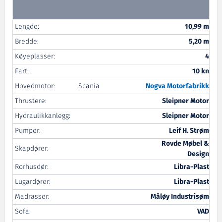
Lengde:
10,99 m
Bredde:
5,20 m
Køyeplasser:
4
Fart:
10 kn
Hovedmotor:
Scania
Nogva Motorfabrikk
Thrustere:
Sleipner Motor
Hydraulikkanlegg:
Sleipner Motor
Pumper:
Leif H. Strøm
Rovde Møbel &
Skapdører:
Design
Rorhusdør:
Libra-Plast
Lugardører:
Libra-Plast
Madrasser:
Måløy Industrisøm
Sofa:
VAD