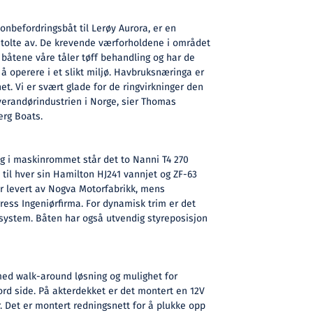
sonbefordringsbåt til Lerøy Aurora, er en
g stolte av. De krevende værforholdene i området
t båtene våre tåler tøff behandling og har de
 operere i et slikt miljø. Havbruksnæringa er
et. Vi er svært glade for de ringvirkninger den
verandørindustrien i Norge, sier Thomas
erg Boats.
og i maskinrommet står det to Nanni T4 270
 til hver sin Hamilton HJ241 vannjet og ZF-63
r levert av Nogva Motorfabrikk, mens
gress Ingeniørfirma. For dynamisk trim er det
system. Båten har også utvendig styreposisjon
ed walk-around løsning og mulighet for
bord side. På akterdekket er det montert en 12V
 Det er montert redningsnett for å plukke opp