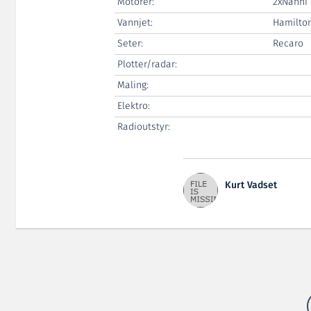
Motorer:
2xNanni 
Vannjet:
Hamilto
Seter:
Recaro
Plotter/radar:
Maling:
Elektro:
Radioutstyr:
Kurt Vadset