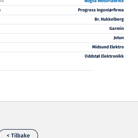
T4
Nogva Motorfabrikk
n
Progress Ingeniørfirma
Br. Hukkelberg
Garmin
Jotun
Midsund Elektro
Oddstøl Elektronikk
< Tilbake