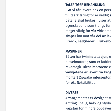
TÅLER TØFF BEHANDLING
– At vi får levere nok en per
tillitserklæring for er veldi
båtene skal brukes i viser a
egenskapene som trengs for å
meget viktig for vår virksomh
skaper inn mot vår del av le
Breivik, salgsleder i Hukkelb
MASKINERI
Båten har twininstallasjon, 
dieselmotorer, som er koblet
reversegir. Dieselmotorene e
vannjetene er levert fra Pro
montert Zipwake interseptor
for økt fleksibilitet.
DIVERSE
Arrangementet er designet m
entring i baug, hekk og styr
kapstan for mindre oppgaver.