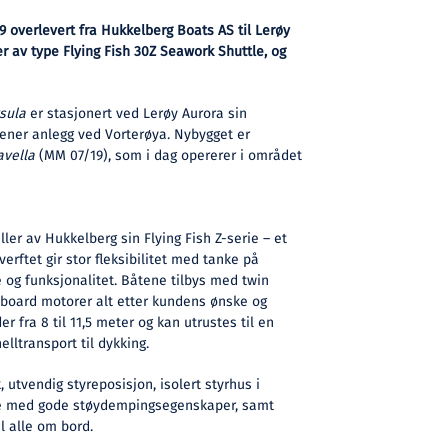
 overlevert fra Hukkelberg Boats AS til Lerøy
er av type Flying Fish 30Z Seawork Shuttle, og
sula
er stasjonert ved Lerøy Aurora sin
jener anlegg ved Vorterøya. Nybygget er
avella
(MM 07/19), som i dag opererer i området
ler av Hukkelberg sin Flying Fish Z-serie – et
rftet gir stor fleksibilitet med tanke på
e og funksjonalitet. Båtene tilbys med twin
tboard motorer alt etter kundens ønske og
r fra 8 til 11,5 meter og kan utrustes til en
elltransport til dykking.
utvendig styreposisjon, isolert styrhus i
le med gode støydempingsegenskaper, samt
l alle om bord.