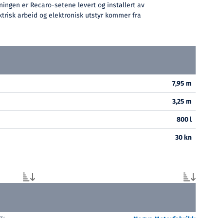
ningen er Recaro-setene levert og installert av
trisk arbeid og elektronisk utstyr kommer fra
7,95 m
3,25 m
800 l
30 kn