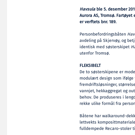
Havsula
ble 5. desember 2019
Aurora AS, Tromsø. Fartøyet 
er verftets bnr. 189.
Personbefordringsbåten
Hav
avdeling på Skjervøy, og bet
identisk med søsterskipet
H
utenfor Tromsø.
FLEKSIBELT
De to søsterskipene er model
modulært design som ifølge ve
fremdriftsløsninger, størrels
vannjet, hekkaggregat og ou
behov. De produseres i lengde
rekke ulike formål fra person
Båtene har walkaround-dekk, 
lettvekts komposittmateria
fulldempede Recaro-stoler ti